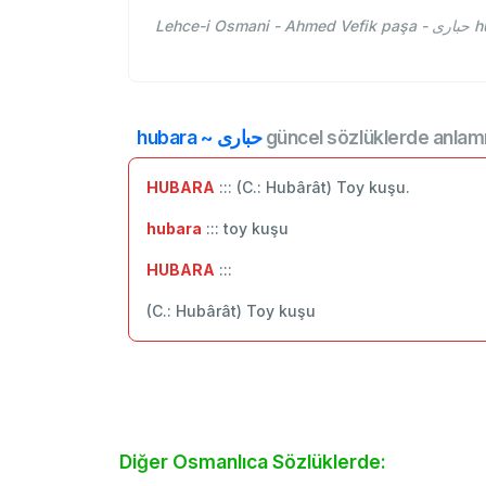
Leh
hubara ~ ‌حباری
güncel sözlüklerde anlamı
HUBARA
::: (C.: Hubârât) Toy kuşu.
hubara
::: toy kuşu
HUBARA
:::
(C.: Hubârât) Toy kuşu
Diğer Osmanlıca Sözlüklerde: