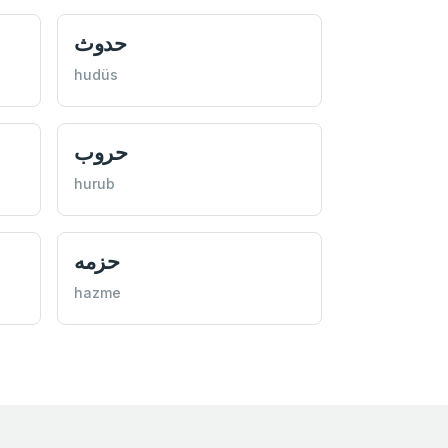
حدوث
hudüs
حروب
hurub
حزمه
hazme