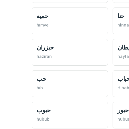
حنا
حميه
hımye
hinna
طان
حيزران
haziran
hayt
باب
حب
hıb
Hiba
حبور
حبوب
hubub
hubu