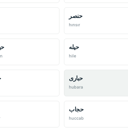
حنصر
hınsır
حيله
حي
an
hile
‌حباری
ح
b
hubara
حجاب
r
huccab