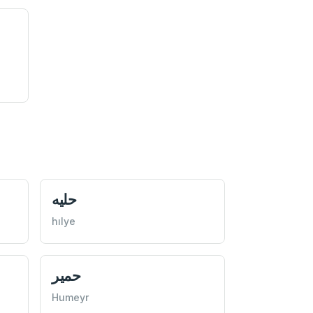
حليه
hılye
حمير
Humeyr