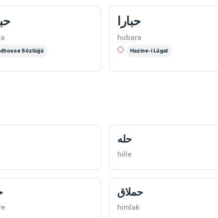
حبارا
حب
ra
hubara
dhouse Sözlüğü
Hazine-i Lûgat
حله
hille
حملاق
ح
ye
himlak