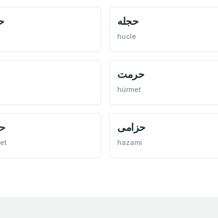
حجله
ح
hucle
حرمت
hürmet
حزامی
ح
yet
hazami