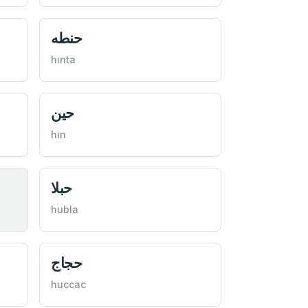
حنطه
hınta
حين
hin
حبلا
hubla
حجاج
huccac