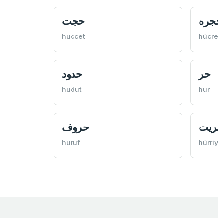
جره
حجت
huccet
hücre
حر
حدود
hudut
hur
ريت
حروف
huruf
hürri