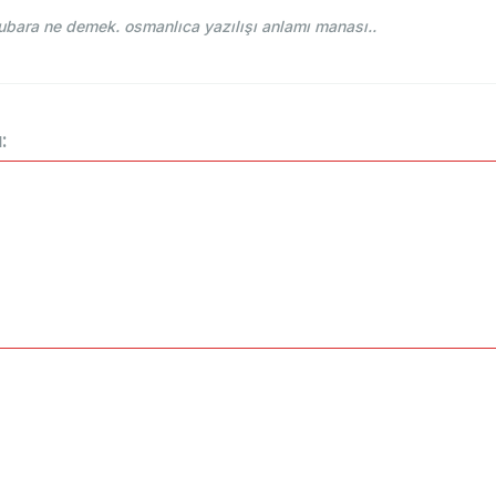
ce-i Osmani - Ahmed Vefik paşa - ‌حباری hubara ne demek. osmanlıca yazılışı anlamı manası..
: