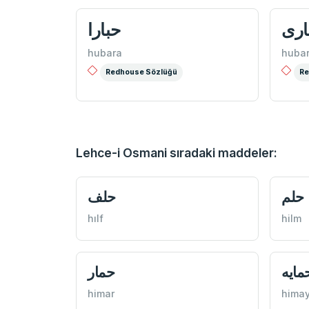
اری
حبارا
hubara
huba
Redhouse Sözlüğü
Re
Lehce-i Osmani sıradaki maddeler:
حلم
حلف
hılf
hilm
مايه
حمار
himar
hima