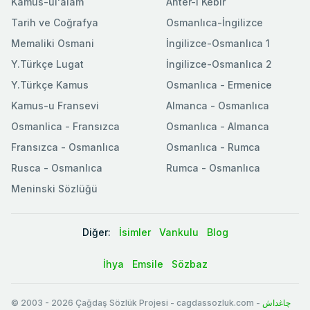
Kamus-ul'alam
Ahter-i Kebir
Tarih ve Coğrafya
Osmanlıca-İngilizce
Memaliki Osmani
İngilizce-Osmanlıca 1
Y.Türkçe Lugat
İngilizce-Osmanlıca 2
Y.Türkçe Kamus
Osmanlıca - Ermenice
Kamus-u Fransevi
Almanca - Osmanlıca
Osmanlica - Fransızca
Osmanlıca - Almanca
Fransızca - Osmanlıca
Osmanlıca - Rumca
Rusca - Osmanlıca
Rumca - Osmanlıca
Meninski Sözlüğü
Diğer:
İsimler
Vankulu
Blog
İhya
Emsile
Sözbaz
© 2003
-
2026
Çağdaş Sözlük Projesi - cagdassozluk.com -
چاغداش