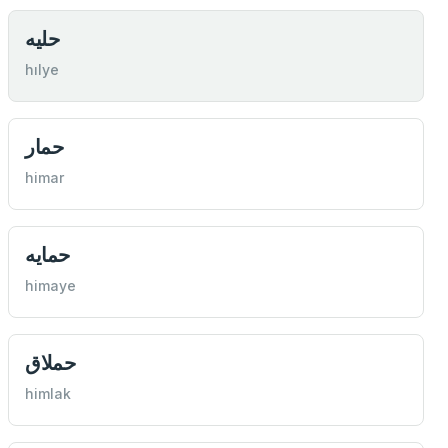
حليه
hılye
حمار
himar
حمايه
himaye
حملاق
himlak