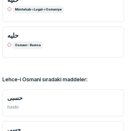
Müntehab-ı Lugat-ı Osmaniye
حليه
Osmani - Rumca
Lehce-i Osmani sıradaki maddeler:
حسبی
hasbi
حسی