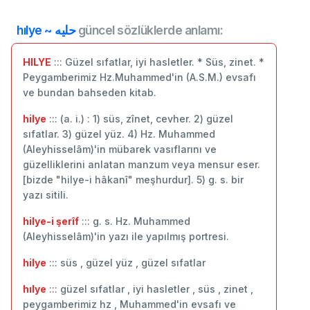
hılye ~ حليه
güncel sözlüklerde anlamı:
HILYE
::: Güzel sıfatlar, iyi hasletler. * Süs, zinet. *
Peygamberimiz Hz.Muhammed'in (A.S.M.) evsafı
ve bundan bahseden kitab.
hilye
::: (a. i.) : 1) süs, zînet, cevher. 2) güzel
sıfatlar. 3) güzel yüz. 4) Hz. Muhammed
(Aleyhisselâm)'in mübarek vasıflarını ve
güzelliklerini anlatan manzum veya mensur eser.
[bizde "hilye-i hâkanî" meşhurdur]. 5) g. s. bir
yazı sitili.
hilye-i şerîf
::: g. s. Hz. Muhammed
(Aleyhisselâm)'in yazı ile yapılmış portresi.
hilye
::: süs , güzel yüz , güzel sıfatlar
hılye
::: güzel sıfatlar , iyi hasletler , süs , zinet ,
peygamberimiz hz , Muhammed'in evsafı ve