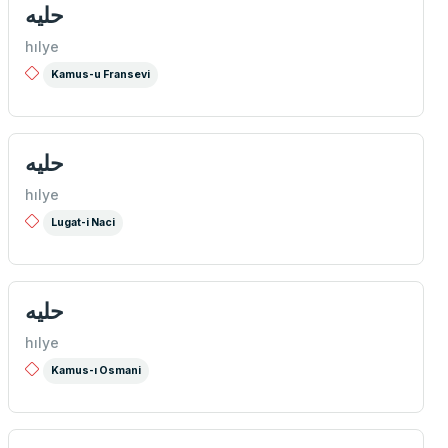
حلیه
hılye
Kamus-u Fransevi
حليه
hılye
Lugat-i Naci
حليه
hılye
Kamus-ı Osmani