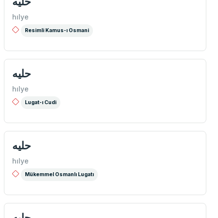
حليه
hılye
Resimli Kamus-ı Osmani
حليه
hılye
Lugat-ı Cudi
حليه
hılye
Mükemmel Osmanlı Lugatı
حليه