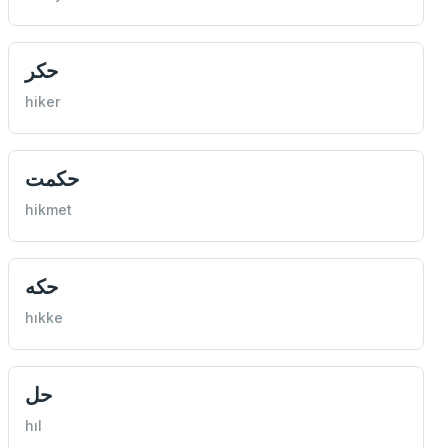
حكر
hiker
حكمت
hikmet
حكه
hıkke
حل
hıl