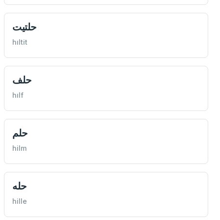
حلتيت
hıltit
حلف
hılf
حلم
hilm
حله
hille