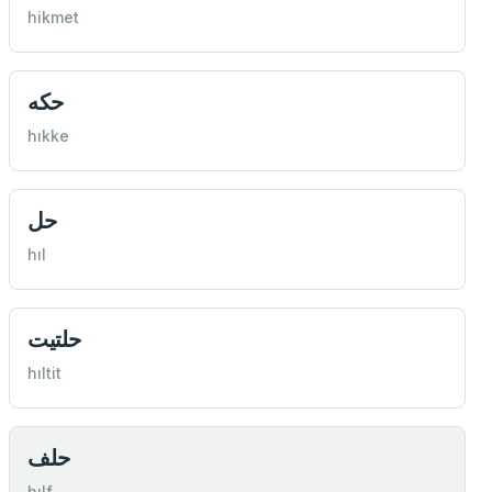
hikmet
حكه
hıkke
حل
hıl
حلتيت
hıltit
حلف
hılf