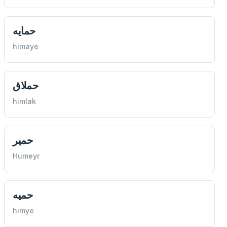
حمايه
himaye
حملاق
himlak
حمير
Humeyr
حميه
hımye