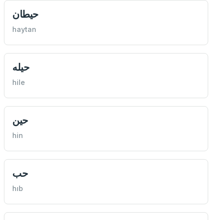
حيطان
haytan
حيله
hile
حين
hin
حب
hıb