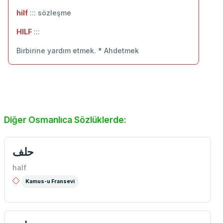
hilf
::: sözleşme
HILF
:::
Birbirine yardım etmek. * Ahdetmek
Diğer Osmanlıca Sözlüklerde:
حلف
half
Kamus-u Fransevi