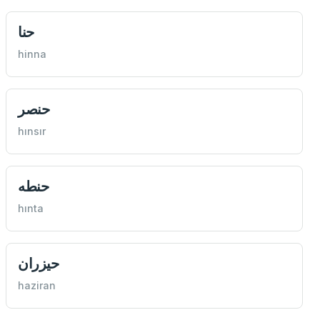
حنا
hinna
حنصر
hınsır
حنطه
hınta
حيزران
haziran