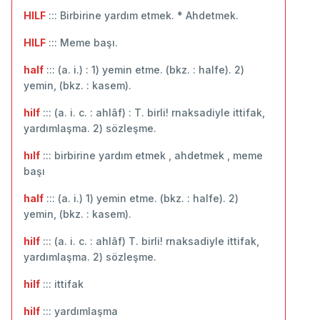
HILF
::: Birbirine yardım etmek. * Ahdetmek.
HILF
::: Meme başı.
half
::: (a. i.) : 1) yemin etme. (bkz. : halfe). 2)
yemin, (bkz. : kasem).
hilf
::: (a. i. c. : ahlâf) : T. birli! rnaksadiyle ittifak,
yardımlaşma. 2) sözleşme.
hılf
::: birbirine yardım etmek , ahdetmek , meme
başı
half
::: (a. i.) 1) yemin etme. (bkz. : halfe). 2)
yemin, (bkz. : kasem).
hilf
::: (a. i. c. : ahlâf) T. birli! rnaksadiyle ittifak,
yardımlaşma. 2) sözleşme.
hilf
::: ittifak
hilf
::: yardımlaşma