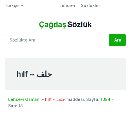
Türkçe
Lehce-i
Sözlükler
hılf ~ حلف
Lehce-i Osmani
-
hılf ~ حلف
maddesi. Sayfa:
1084
-
Sira:
18