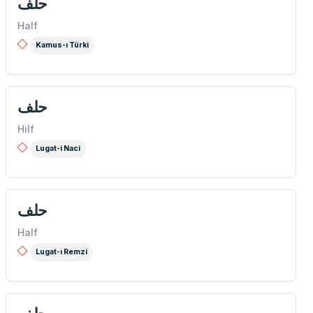
حلف
Half
Kamus-ı Türki
حلف
Hilf
Lugat-i Naci
حلف
Half
Lugat-ı Remzi