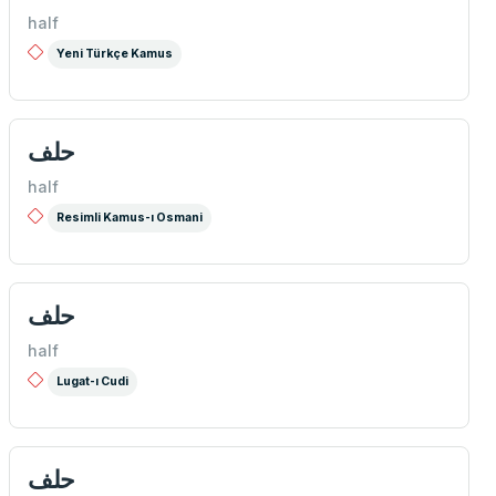
half
Yeni Türkçe Kamus
حلف
half
Resimli Kamus-ı Osmani
حلف
half
Lugat-ı Cudi
حلف