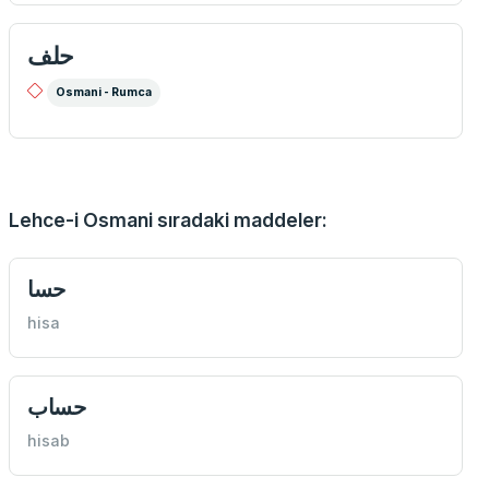
حلف
Osmani - Rumca
Lehce-i Osmani sıradaki maddeler:
حسا
hisa
حساب
hisab