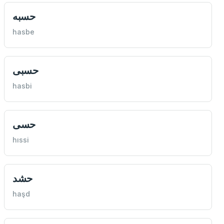
حسبه
hasbe
حسبی
hasbi
حسی
hıssi
حشد
haşd