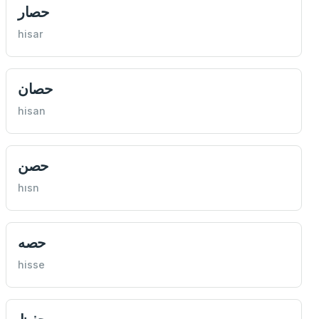
حصار
hisar
حصان
hisan
حصن
hısn
حصه
hisse