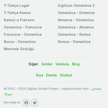
Y.Türkçe Lugat
İngilizce-Osmanlıca 2
Y.Türkçe Kamus
Osmanlıca - Ermenice
Kamus-u Fransevi
Almanca - Osmanlıca
Osmanlica - Fransızca
Osmanlıca - Almanca
Fransızca - Osmanlıca
Osmanlıca - Rumca
Rusca - Osmanlıca
Rumca - Osmanlıca
Meninski Sözlüğü
Diğer:
İsimler
Vankulu
Blog
İhya
Emsile
Sözbaz
© 2003
-
2026
Çağdaş Sözlük Projesi - cagdassozluk.com -
چاغداش
سوزلك
.
Bizi takip et