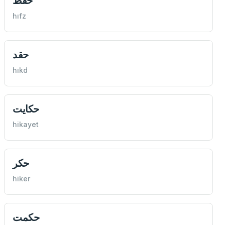
حفظ
hıfz
حقد
hıkd
حكايت
hikayet
حكر
hiker
حكمت