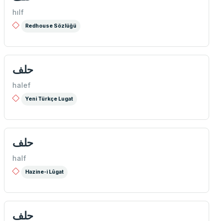
hılf
Redhouse Sözlüğü
حلف
halef
Yeni Türkçe Lugat
حلف
half
Hazine-i Lûgat
حلف