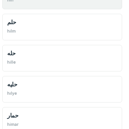
حلم
hilm
حله
hille
حليه
hılye
حمار
himar