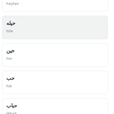
haytan
حيله
hile
حين
hin
حب
hıb
حباب
Hibab