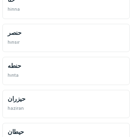
hinna
حنصر
hınsır
حنطه
hınta
حيزران
haziran
حيطان