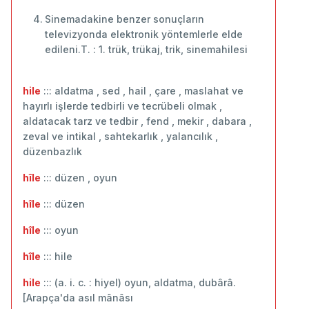
Sinemadakine benzer sonuçların
televizyonda elektronik yöntemlerle elde
edileni.T. : 1. trük, trükaj, trik, sinemahilesi
hile
::: aldatma , sed , hail , çare , maslahat ve
hayırlı işlerde tedbirli ve tecrübeli olmak ,
aldatacak tarz ve tedbir , fend , mekir , dabara ,
zeval ve intikal , sahtekarlık , yalancılık ,
düzenbazlık
hîle
::: düzen , oyun
hîle
::: ‬düzen
hîle
::: oyun
hîle
::: hile
hile
::: (a. i. c. : hiyel) oyun, aldatma, dubârâ.
[Arapça'da asıl mânâsı