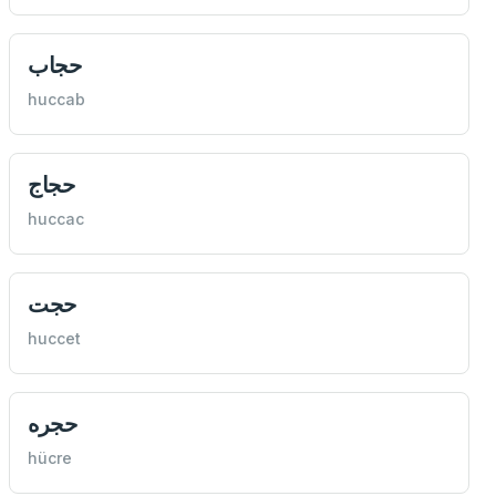
حجاب
huccab
حجاج
huccac
حجت
huccet
حجره
hücre