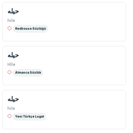
حیله
hile
Redhouse Sözlüğü
حیله
Hîle
Almanca Sözlük
حيله
hile
Yeni Türkçe Lugat