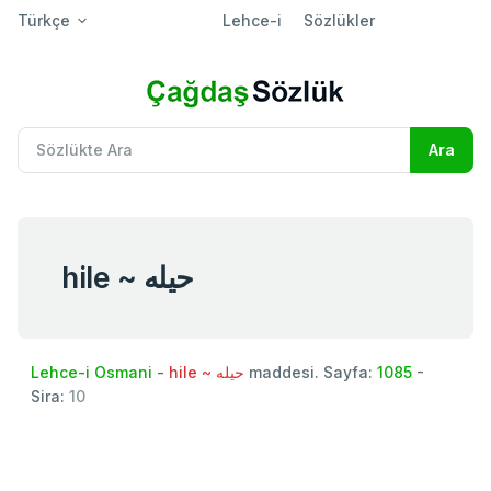
Türkçe
Lehce-i
Sözlükler
hile ~ حيله
Lehce-i Osmani
-
hile ~ حيله
maddesi. Sayfa:
1085
-
Sira:
10