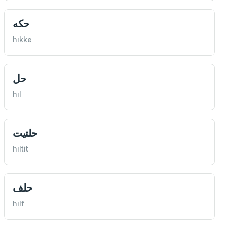
حكه
hıkke
حل
hıl
حلتيت
hıltit
حلف
hılf