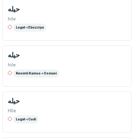
حیله
hile
Lugat-ı Ebuzziya
حیله
hile
Resimli Kamus-ı Osmani
حیله
Hîle
Lugat-ı Cudi