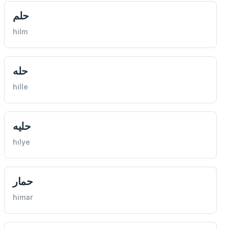
حلم
hilm
حله
hille
حليه
hılye
حمار
himar