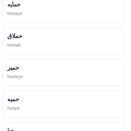
حمايه
himaye
حملاق
himlak
حمير
Humeyr
حميه
hımye
حنا