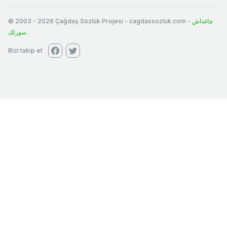
© 2003
-
2026
Çağdaş Sözlük Projesi - cagdassozluk.com -
چاغداش
سوزلك
.
Bizi takip et