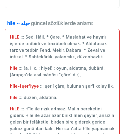
hile ~ حيله
güncel sözlüklerde anlamı:
HiLE
::: Sed. Hâil. * Çare. * Maslahat ve hayırlı
işlerde tedbirli ve tecrübeli olmak. * Aldatacak
tarz ve tedbir. Fend. Mekir. Dabara. * Zeval ve
intikal. * Sahtekârlık, yalancılık, düzenbazlık.
hile
::: (a. i. c. : hiyel) : oyun, aldatma, dubârâ.
[Arapça'da asıl mânâsı "çâre' dir],
hîle-i şer'iyye
::: şer'î çâre, bulunan şer'î kolay ilk.
hîle
::: düzen, aldatma.
HiLE
::: Hîle ile rızık artmaz. Malın bereketini
giderir. Hîle ile azar azar biriktirilen şeyler, ansızın
gelen bir felâketle, birden bire giderek geride
yalnız günâhları kalır. Her san'atta hîle yapmamak