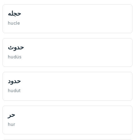
حجله
hucle
حدوث
hudüs
حدود
hudut
حر
hur