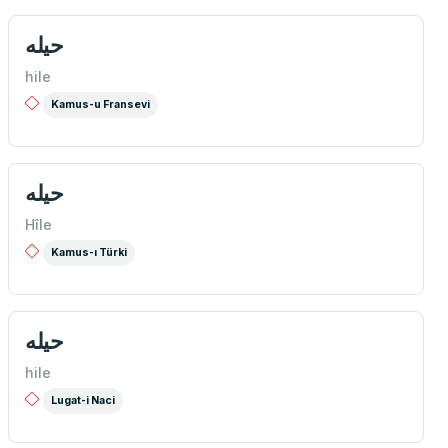
حيله
hile
Kamus-u Fransevi
حيله
Hîle
Kamus-ı Türki
حيله
hile
Lugat-i Naci