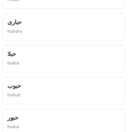
‌حباری
hubara
حبلا
hubla
حبوب
hubub
حبور
hubur