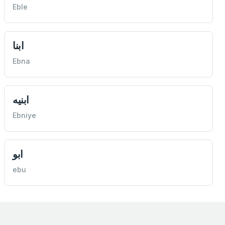
Eble
ابنا
Ebna
ابنيه
Ebniye
ابو
ebu