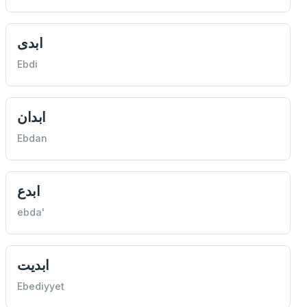
ابدی
Ebdi
ابدان
Ebdan
ابدع
ebda'
ابديت
Ebediyyet