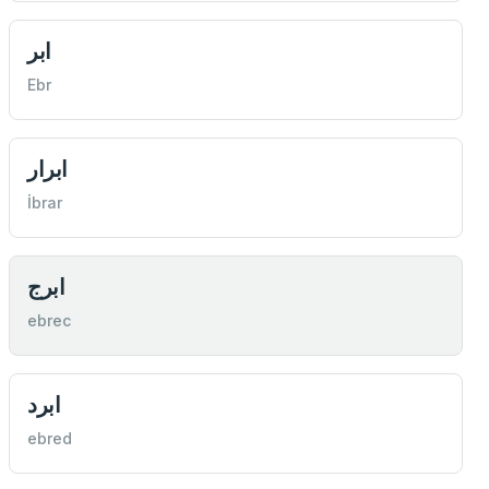
ابر
Ebr
ابرار
İbrar
ابرج
ebrec
ابرد
ebred