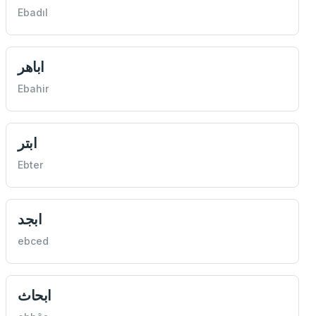
Ebadıl
اباهر
Ebahir
ابتر
Ebter
ابجد
ebced
ابحاث