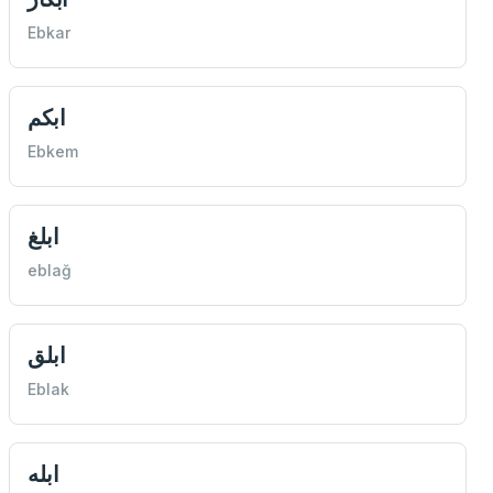
Ebkar
ابكم
Ebkem
ابلغ
eblağ
ابلق
Eblak
ابله