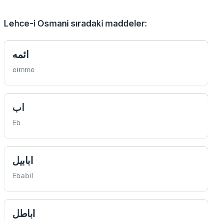
Lehce-i Osmani sıradaki maddeler:
ائمه
eimme
اب
Eb
ابابيل
Ebabil
اباطل