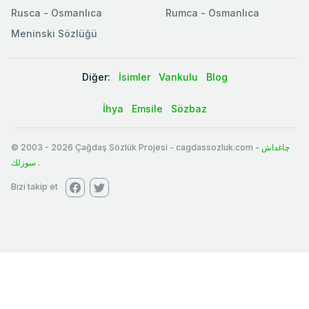
Rusca - Osmanlıca
Rumca - Osmanlıca
Meninski Sözlüğü
Diğer:
İsimler
Vankulu
Blog
İhya
Emsile
Sözbaz
© 2003
-
2026
Çağdaş Sözlük Projesi - cagdassozluk.com -
چاغداش
سوزلك
.
Bizi takip et