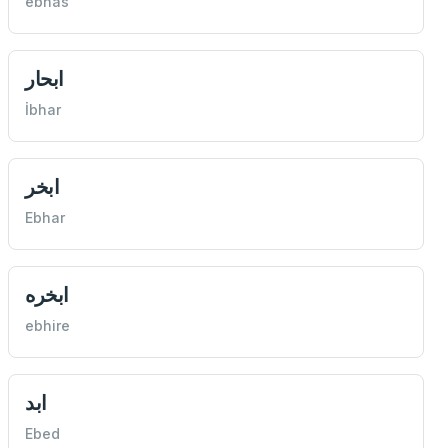
ebhâs
ابحار
İbhar
ابخر
Ebhar
ابخره
ebhire
ابد
Ebed