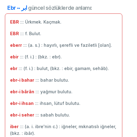
Ebr ~ ابر
güncel sözlüklerde anlamı:
EBR
::: Ürkmek. Kaçmak.
EBR
::: f. Bulut.
eberr
::: (a. s.) : hayırlı, şerefli ve faziletli [olan].
ebir
::: (f. i.) : (bkz. : ebr).
ebr
::: (f. i.) : bulut, (bkz. : ebir, gamam, sehâb).
ebr-i bahar
::: bahar bulutu.
ebr-i bârân
::: yağmur bulutu.
ebr-i ihsan
::: ihsan, lütuf bulutu.
ebr-i seher
::: sabah bulutu.
iber
::: (a. i. ibre'nin c.) : iğneler, mıknatıslı iğneler,
(bkz. : ibâr).