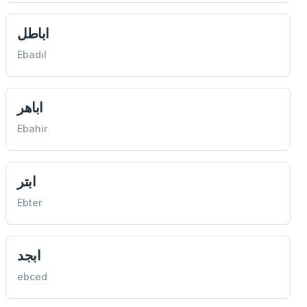
اباطل
Ebadıl
اباهر
Ebahir
ابتر
Ebter
ابجد
ebced