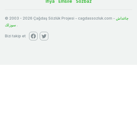
İhya
Emsile
Sözbaz
© 2003
-
2026
Çağdaş Sözlük Projesi - cagdassozluk.com -
چاغداش
سوزلك
.
Bizi takip et