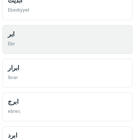
ابديت
Ebediyyet
ابر
Ebr
ابرار
İbrar
ابرج
ebrec
ابرد