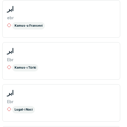
ابر
ebr
Kamus-u Fransevi
ابر
Ebr
Kamus-ı Türki
ابر
Ebr
Lugat-i Naci