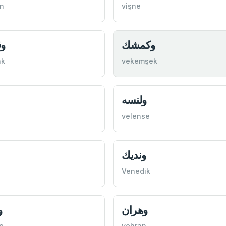
n
vişne
وكمشك
وق
ak
vekemşek
ولنسه
velense
ونديك
Venedik
وهران
و
e
vehran