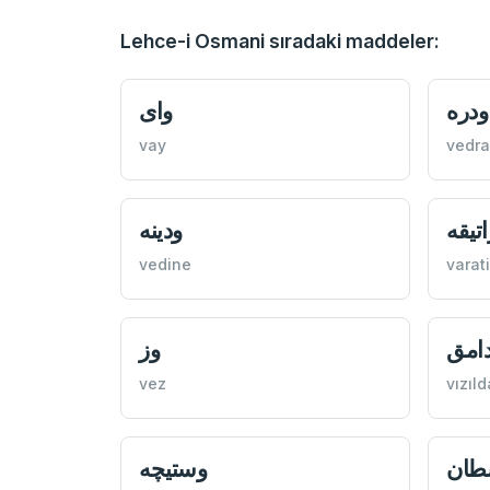
Lehce-i Osmani sıradaki maddeler:
ودره
وای
vay
vedra
تيقه
ودينه
vedine
varat
دامق
وز
vez
vızıl
طان
وستيچه