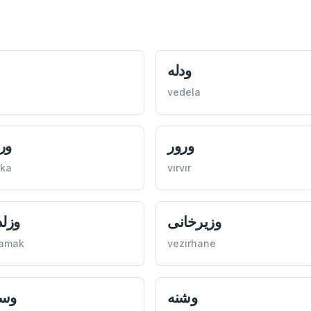
ودله
vedela
ورور
ورا
ika
vırvır
وزيرخانی
وزل
damak
vezirhane
وشنه
وس