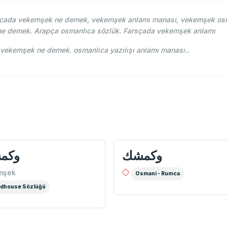
ada vekemşek ne demek, vekemşek anlamı manası, vekemşek osman
ne demek. Arapça osmanlıca sözlük. Farsçada vekemşek anlamı
ehce-i Osmani - Ahmed Vefik paşa - وكمشك vekemşek ne demek. osmanlıca yazılışı anlamı manası..
وكمشك
وكم
mşek
Osmani - Rumca
dhouse Sözlüğü