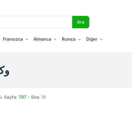
Fransızca
Almanca
Rumca
Diğer
وكمشك
. Sayfa:
797
- Sira:
19