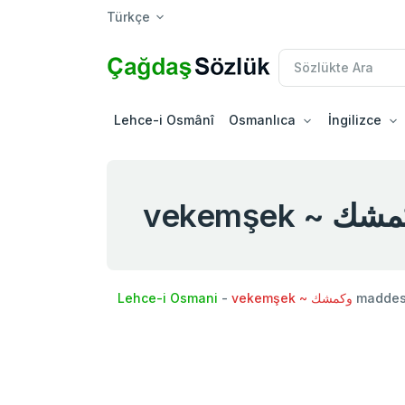
Türkçe
Lehce-i Osmânî
Osmanlıca
İngilizce
vekemşek ~ 
Lehce-i Osmani
-
vekemşek ~ وكمشك
maddesi