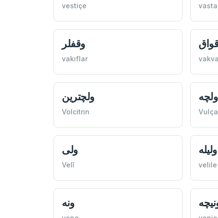
vestiçe
vasta
واق
وقفلر
vakıflar
vakv
ولچه
ولچترين
Volcitrin
Vulça
وليله
ولی
Velî
velile
نيچه
ونه
vene
veniç