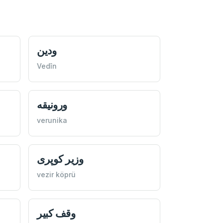
ودين
Vedîn
ورونيقه
verunika
وزير كوپری
vezir köprü
وقف كبير