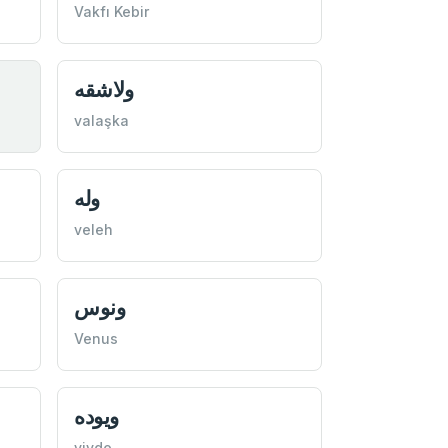
Vakfı Kebir
ولاشقه
valaşka
وله
veleh
ونوس
Venus
ويوده
vivde