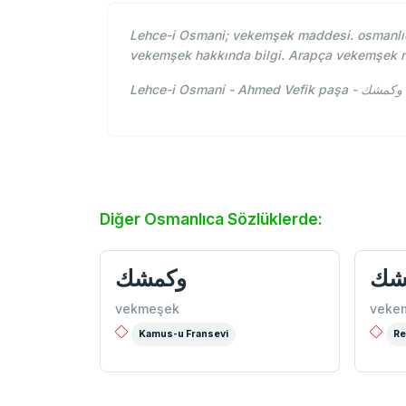
Lehce-i Osmani; vekemşek maddesi. osmanlıc
vekemşek hakkında bilgi. Arapça vekemşek 
L
Diğer Osmanlıca Sözlüklerde:
شك
وكمشك
vekmeşek
veke
Kamus-u Fransevi
Re