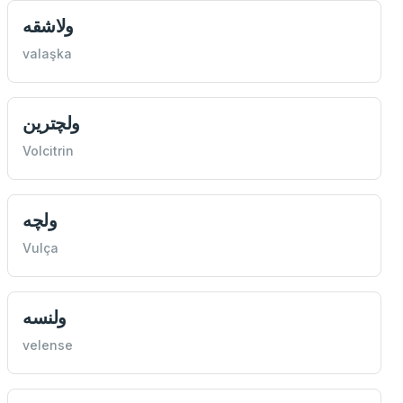
ولاشقه
valaşka
ولچترين
Volcitrin
ولچه
Vulça
ولنسه
velense