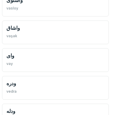
واسلوی
vasloy
واشاق
vaşak
وای
vay
ودره
vedra
ودله