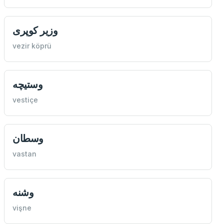
وزير كوپری
vezir köprü
وستيچه
vestiçe
وسطان
vastan
وشنه
vişne