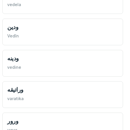
vedela
ودين
Vedîn
ودينه
vedine
وراتيقه
varatika
ورور
vırvır