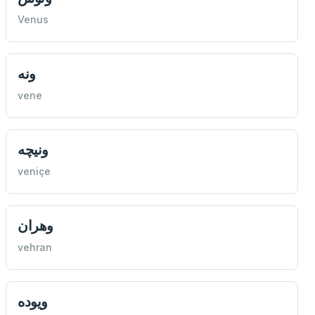
Venus
ونه
vene
ونيچه
veniçe
وهران
vehran
ويوده