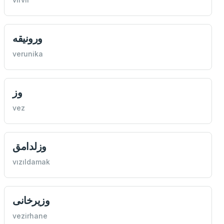
ورونيقه
verunika
وز
vez
وزلدامق
vızıldamak
وزيرخانی
vezirhane