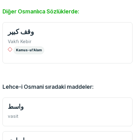
Diğer Osmanlıca Sözlüklerde:
وقف كبير
Vakfı Kebir
Kamus-ul'Alam
Lehce-i Osmani sıradaki maddeler:
واسط
vasit