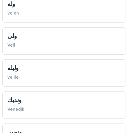
وله
veleh
ولی
Velî
وليله
velile
ونديك
Venedik
ونوس