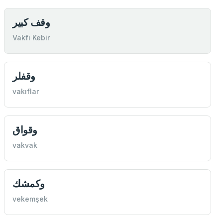
وقف كبير
Vakfı Kebir
وقفلر
vakıflar
وقواق
vakvak
وكمشك
vekemşek