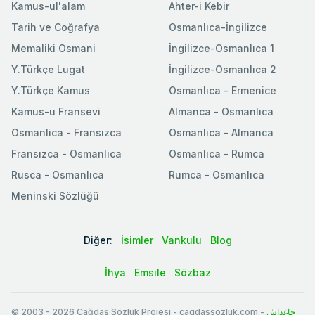
Kamus-ul'alam
Ahter-i Kebir
Tarih ve Coğrafya
Osmanlıca-İngilizce
Memaliki Osmani
İngilizce-Osmanlıca 1
Y.Türkçe Lugat
İngilizce-Osmanlıca 2
Y.Türkçe Kamus
Osmanlıca - Ermenice
Kamus-u Fransevi
Almanca - Osmanlıca
Osmanlica - Fransızca
Osmanlıca - Almanca
Fransızca - Osmanlıca
Osmanlıca - Rumca
Rusca - Osmanlıca
Rumca - Osmanlıca
Meninski Sözlüğü
Diğer:
İsimler
Vankulu
Blog
İhya
Emsile
Sözbaz
© 2003
-
2026
Çağdaş Sözlük Projesi - cagdassozluk.com -
چاغداش