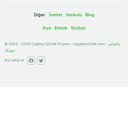
Diğer:
İsimler
Vankulu
Blog
İhya
Emsile
Sözbaz
© 2003
-
2026
Çağdaş Sözlük Projesi - cagdassozluk.com -
چاغداش
سوزلك
.
Bizi takip et