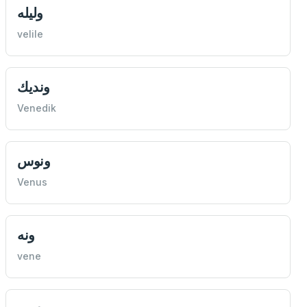
وليله
velile
ونديك
Venedik
ونوس
Venus
ونه
vene