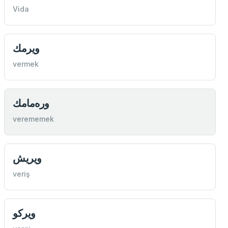
Vida
ويرمك
vermek
وره‌مامك
verememek
ويريش
veriş
ويركو