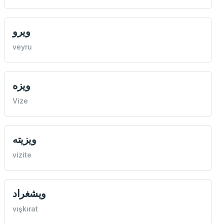
ويرو
veyru
ويزه
Vize
ويزيته
vizite
ويشغراد
vışkırat