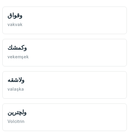
وقواق
vakvak
وكمشك
vekemşek
ولاشقه
valaşka
ولچترين
Volcitrin