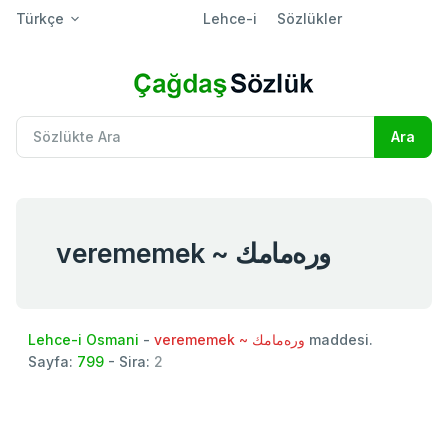
Türkçe
Lehce-i
Sözlükler
verememek ~ وره‌مامك
Lehce-i Osmani
-
verememek ~ وره‌مامك
maddesi.
Sayfa:
799
- Sira:
2