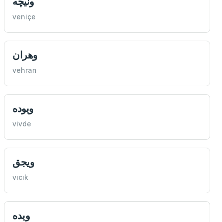
ونيچه
veniçe
وهران
vehran
ويوده
vivde
ویجق
vıcık
ویده