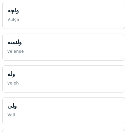
ولچه
Vulça
ولنسه
velense
وله
veleh
ولی
Velî