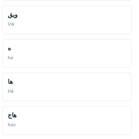
ويق
Vık
ه
he
ها
Hâ
هاج
hac