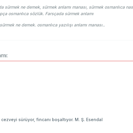
a sürmek ne demek, sürmek anlamı manası, sürmek osmanlıca nasıl
apça osmanlıca sözlük. Farsçada sürmek anlamı
ehce-i Osmani - Ahmed Vefik paşa - سورمك sürmek ne demek. osmanlıca yazılışı anlamı manası..
amı:
 cezveyi sürüyor, fincanı boşaltıyor. M. Ş. Esendal