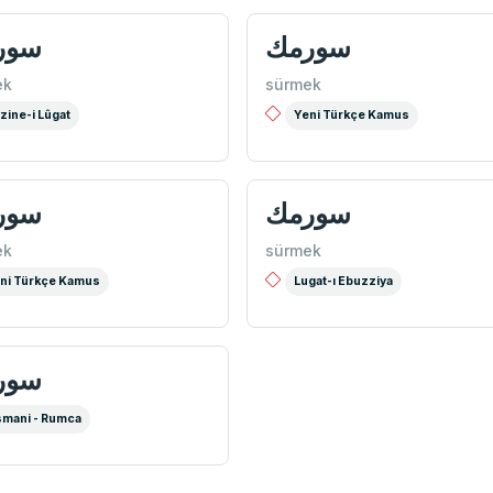
سورمك
سور
ek
sürmek
zine-i Lûgat
Yeni Türkçe Kamus
سورمك
سور
ek
sürmek
ni Türkçe Kamus
Lugat-ı Ebuzziya
سور
mani - Rumca