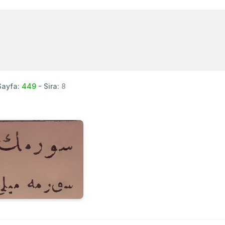
Sayfa:
449
- Sira:
8