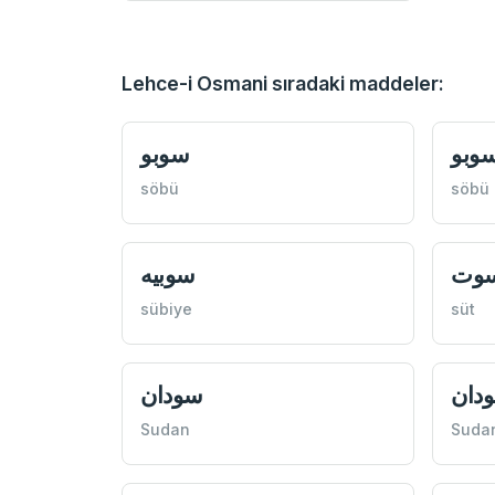
Lehce-i Osmani sıradaki maddeler:
وبو
سوبو
söbü
söbü
وت
سوبيه
sübiye
süt
دان
سودان
Sudan
Suda