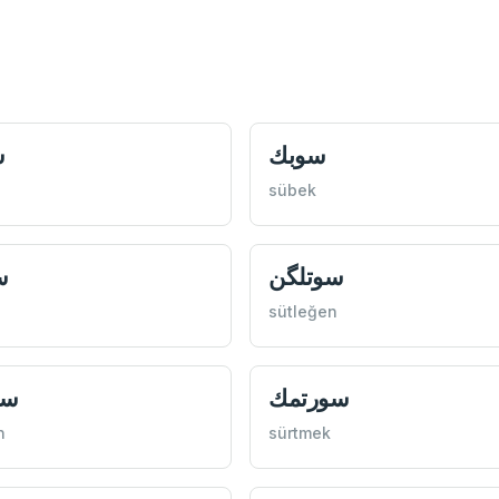
سوبك
س
sübek
سوتلگن
س
sütleğen
سورتمك
سو
n
sürtmek