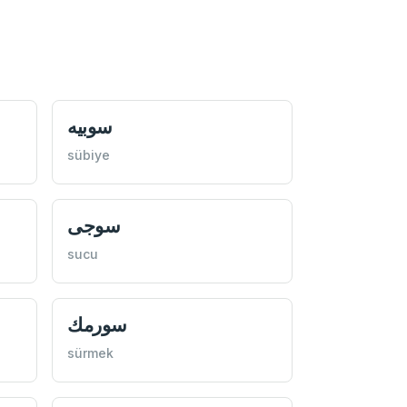
سوبيه
sübiye
سوجی
sucu
سورمك
sürmek