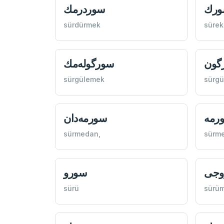
رك
سوردرمك
sürdürmek
sürek
گون
سورگوله‌مك
sürgülemek
sürg
رمه
سورمه‌دان
sürmedan,
sürm
وجی
سورو
sürü
sürü