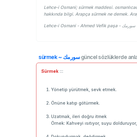
Lehce-i Osmani; sürmek maddesi. osmanlıcad
hakkında bilgi. Arapça sürmek ne demek. Ar
L
sürmek ~ سورمك
güncel sözlüklerde anl
Sürmek
:::
Yönetip yürütmek, sevk etmek.
Önüne katıp götürmek.
Uzatmak, ileri doğru itmek
Örnek: Kahveyi ısıtıyor, suyu dolduruyor,
Dokundurmak, değdirmek