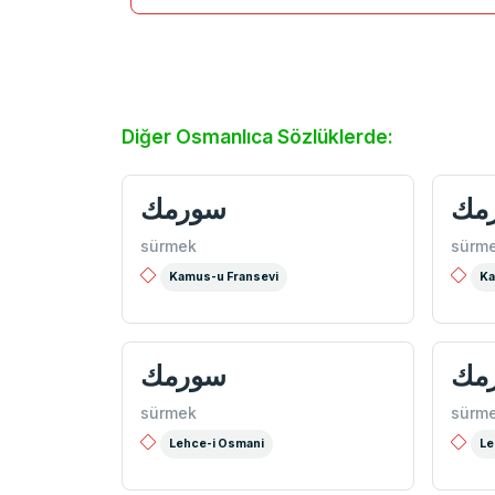
Diğer Osmanlıca Sözlüklerde:
مك
سورمك
sürmek
sürm
Kamus-u Fransevi
Ka
مك
سورمك
sürmek
sürm
Lehce-i Osmani
Le