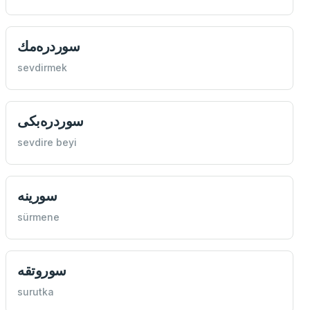
سوردره‌مك
sevdirmek
سوردره‌بكی
sevdire beyi
سورينه
sürmene
سوروتقه
surutka