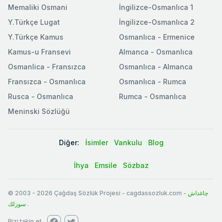
Memaliki Osmani
İngilizce-Osmanlıca 1
Y.Türkçe Lugat
İngilizce-Osmanlıca 2
Y.Türkçe Kamus
Osmanlıca - Ermenice
Kamus-u Fransevi
Almanca - Osmanlıca
Osmanlica - Fransızca
Osmanlıca - Almanca
Fransızca - Osmanlıca
Osmanlıca - Rumca
Rusca - Osmanlıca
Rumca - Osmanlıca
Meninski Sözlüğü
Diğer:
İsimler
Vankulu
Blog
İhya
Emsile
Sözbaz
© 2003
-
2026
Çağdaş Sözlük Projesi - cagdassozluk.com -
چاغداش
سوزلك
.
Bizi takip et