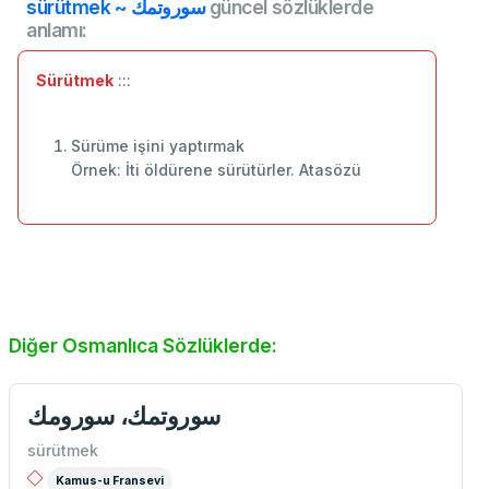
sürütmek ~ سوروتمك
güncel sözlüklerde
anlamı:
Sürütmek
:::
Sürüme işini yaptırmak
Örnek: İti öldürene sürütürler. Atasözü
Diğer Osmanlıca Sözlüklerde:
سوروتمك، سورومك
sürütmek
Kamus-u Fransevi