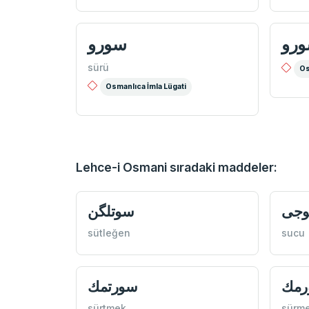
رو
سورو
sürü
Os
Osmanlıca İmla Lügati
Lehce-i Osmani sıradaki maddeler:
جی
سوتلگن
sütleğen
sucu
رمك
سورتمك
sürtmek
sürm