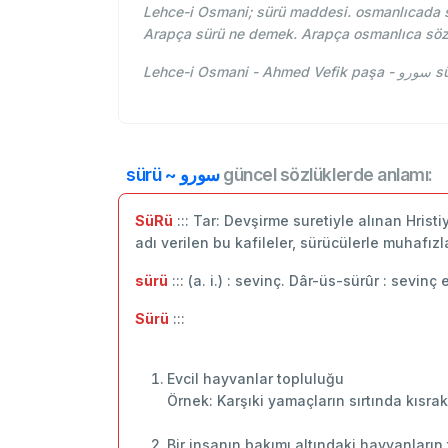
Lehce-i Osmani; sürü maddesi. osmanlıcada sü
Arapça sürü ne demek. Arapça osmanlıca söz
Lehc
sürü ~ سورو
güncel sözlüklerde anlamı:
SüRü
::: Tar: Devşirme suretiyle alınan Hristi
adı verilen bu kafileler, sürücülerle muhafızl
sürü
::: (a. i.) : sevinç. Dâr-üs-sürûr : sevinç e
Sürü
:::
Evcil hayvanlar topluluğu
Örnek: Karşıki yamaçların sırtında kısrak
Bir insanın bakımı altındaki hayvanların