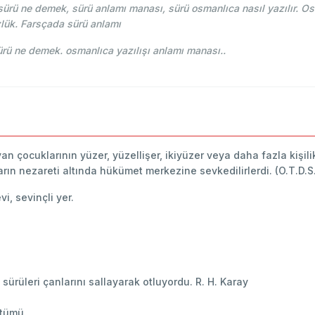
rü ne demek, sürü anlamı manası, sürü osmanlıca nasıl yazılır. Os
lük. Farsçada sürü anlamı
e-i Osmani - Ahmed Vefik paşa - سورو sürü ne demek. osmanlıca yazılışı anlamı manası..
yan çocuklarının yüzer, yüzellişer, ikiyüzer veya daha fazla kişil
arın nezareti altında hükümet merkezine sevkedilirlerdi. (O.T.D.S
vi, sevinçli yer.
 sürüleri çanlarını sallayarak otluyordu. R. H. Karay
 tümü.