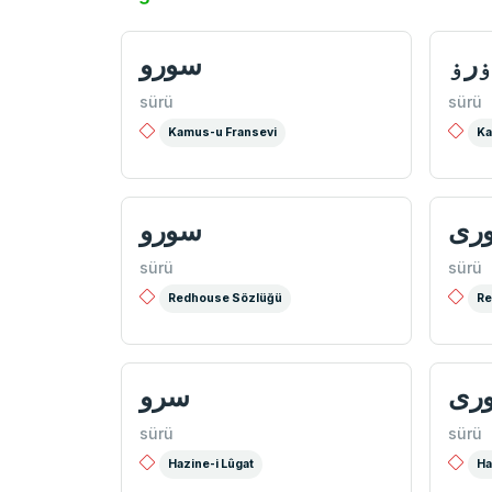
رۏ
سورو
sürü
sürü
Kamus-u Fransevi
Ka
ری
سورو
sürü
sürü
Redhouse Sözlüğü
Re
ری
سرو
sürü
sürü
Hazine-i Lûgat
Ha