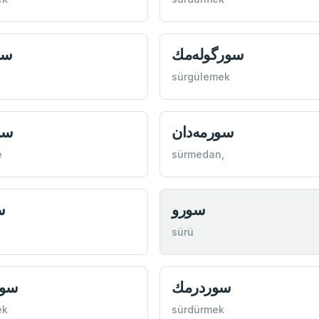
سورگوله‌مك
سو
sürgülemek
سورمه‌دان
سو
e
sürmedan,
سورو
س
sürü
سوردرمك
سو
ek
sürdürmek