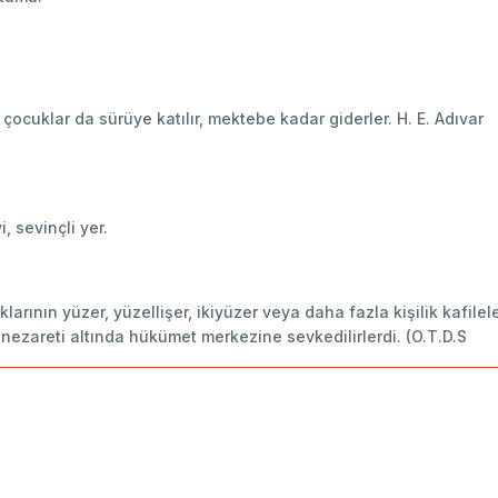
cuklar da sürüye katılır, mektebe kadar giderler. H. E. Adıvar
i, sevinçli yer.
larının yüzer, yüzellişer, ikiyüzer veya daha fazla kişilik kafile
n nezareti altında hükümet merkezine sevkedilirlerdi. (O.T.D.S