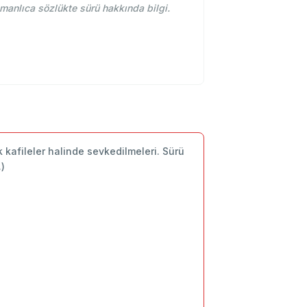
manlıca sözlükte sürü hakkında bilgi.
ik kafileler halinde sevkedilmeleri. Sürü
.)