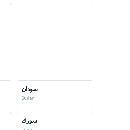
سودان
Sudan
سورك
sürek