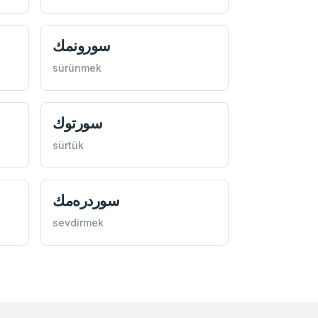
سورونمك
sürünmek
سورتوك
sürtük
سوردره‌مك
sevdirmek