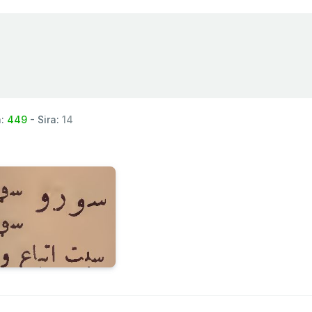
a:
449
- Sira:
14