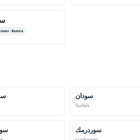
سو
mani - Rumca
سودان
سو
Sudan
سوردرمك
سو
ek
sürdürmek