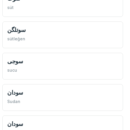
süt
سوتلگن
sütleğen
سوجی
sucu
سودان
Sudan
سودان