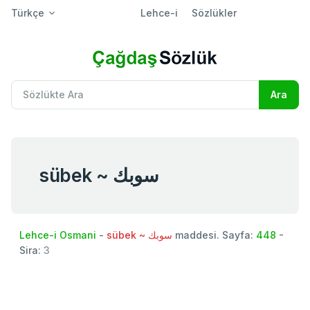
Türkçe
Lehce-i
Sözlükler
sübek ~ سوبك
Lehce-i Osmani
-
sübek ~ سوبك
maddesi. Sayfa:
448
-
Sira:
3