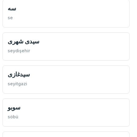
سه
se
سيدی شهری
seydişehir
سيدغازی
seyitgazi
سوبو
söbü