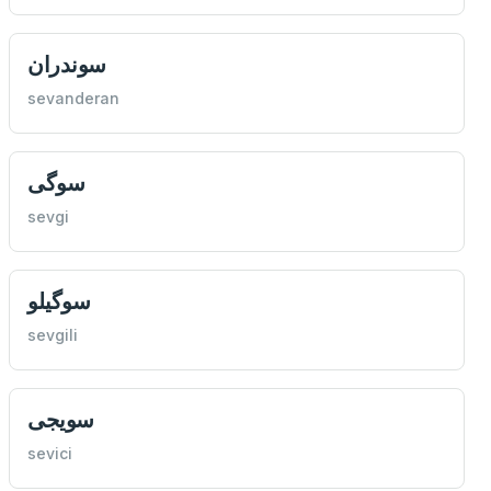
سوندران
sevanderan
سوگی
sevgi
سوگيلو
sevgili
سويجی
sevici