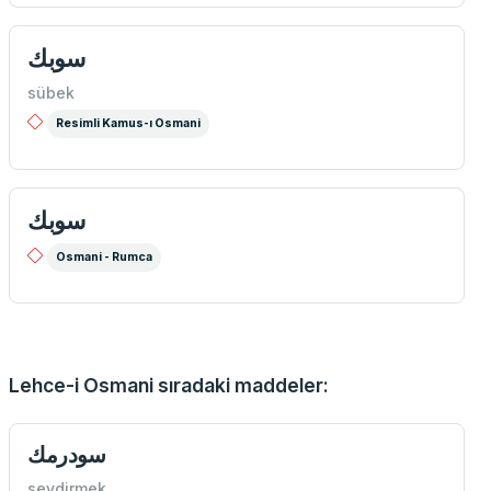
سوبك
sübek
Resimli Kamus-ı Osmani
سوبك
Osmani - Rumca
Lehce-i Osmani sıradaki maddeler:
سودرمك
sevdirmek