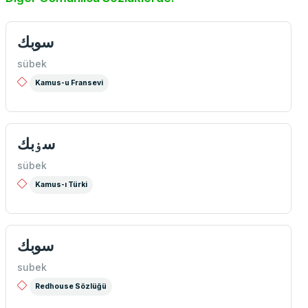
سوبك
sübek
Kamus-u Fransevi
سۏبك
sübek
Kamus-ı Türki
سوبك
subek
Redhouse Sözlüğü