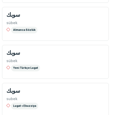
سوبك
sübek
Almanca Sözlük
سوبك
sübek
Yeni Türkçe Lugat
سوبك
subek
Lugat-ı Ebuzziya