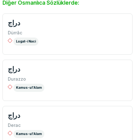
Diğer Osmanlıca Sözlüklerde:
دراج
Dürrâc
Lugat-i Naci
دراج
Durazzo
Kamus-ul'Alam
دراج
Derac
Kamus-ul'Alam