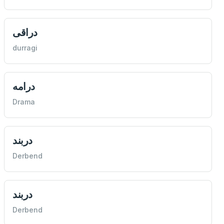
دراقی
durragi
درامه
Drama
دربند
Derbend
دربند
Derbend