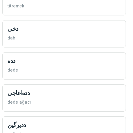
titremek
دخی
dahi
دده
dede
دده‌اغاجی
dede ağacı
دديرگین