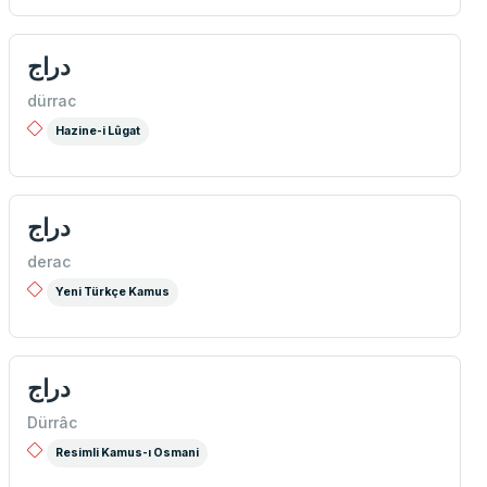
دراج
dürrac
Hazine-i Lûgat
دراج
derac
Yeni Türkçe Kamus
دراج
Dürrâc
Resimli Kamus-ı Osmani