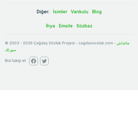
Diğer:
İsimler
Vankulu
Blog
İhya
Emsile
Sözbaz
© 2003
-
2026
Çağdaş Sözlük Projesi - cagdassozluk.com -
چاغداش
سوزلك
.
Bizi takip et