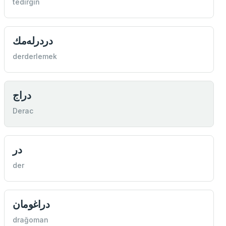
tedirgin
دردرله‌مك
derderlemek
دراج
Derac
در
der
دراغومان
drağoman