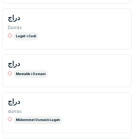
دراج
Dürrâc
Lugat-ı Cudi
دراج
Memalik-i Osmani
دراج
dürrac
Mükemmel Osmanlı Lugatı