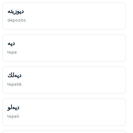
دپوزيته
depozito
دپه
tepe
دپه‌لك
tepelik
دپه‌لو
tepeli