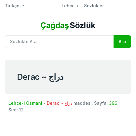
Türkçe
Lehce-i
Sözlükler
Derac ~ دراج
Lehce-i Osmani
-
Derac ~ دراج
maddesi. Sayfa:
396
-
Sira:
12