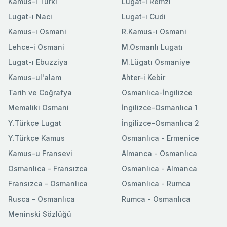
Kamus-ı Türki
Lugat-ı Remzi
Lugat-ı Naci
Lugat-ı Cudi
Kamus-ı Osmani
R.Kamus-ı Osmani
Lehce-i Osmani
M.Osmanlı Lugatı
Lugat-ı Ebuzziya
M.Lügatı Osmaniye
Kamus-ul'alam
Ahter-i Kebir
Tarih ve Coğrafya
Osmanlıca-İngilizce
Memaliki Osmani
İngilizce-Osmanlıca 1
Y.Türkçe Lugat
İngilizce-Osmanlıca 2
Y.Türkçe Kamus
Osmanlıca - Ermenice
Kamus-u Fransevi
Almanca - Osmanlıca
Osmanlica - Fransızca
Osmanlıca - Almanca
Fransızca - Osmanlıca
Osmanlıca - Rumca
Rusca - Osmanlıca
Rumca - Osmanlıca
Meninski Sözlüğü