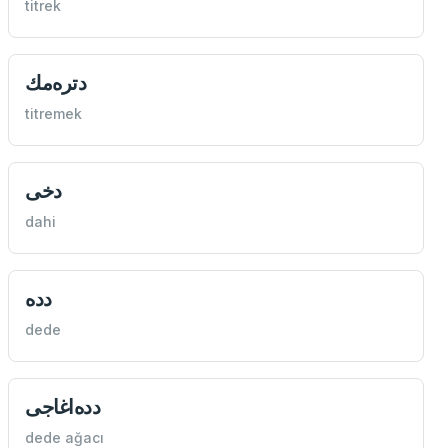
titrek
دتره‌مك
titremek
دخی
dahi
دده
dede
دده‌اغاجی
dede ağacı