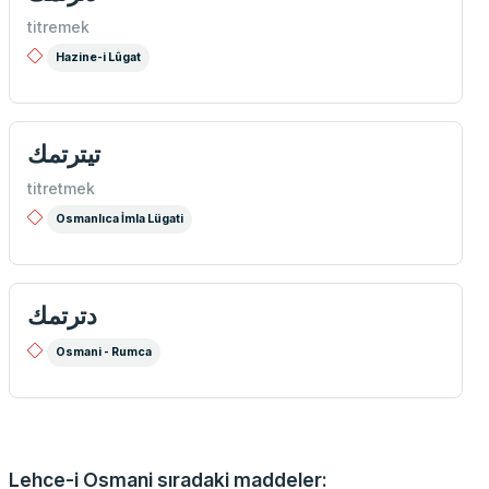
titremek
Hazine-i Lûgat
تيترتمك
titretmek
Osmanlıca İmla Lügati
دترتمك
Osmani - Rumca
Lehce-i Osmani sıradaki maddeler: