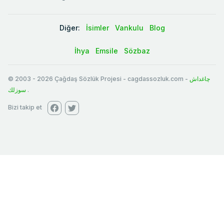
Diğer:
İsimler
Vankulu
Blog
İhya
Emsile
Sözbaz
© 2003
-
2026
Çağdaş Sözlük Projesi - cagdassozluk.com -
چاغداش
سوزلك
.
Bizi takip et