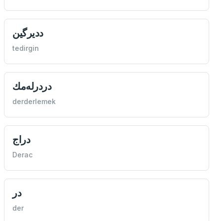
دديرگین
tedirgin
دردرله‌مك
derderlemek
دراج
Derac
در
der