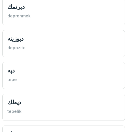
دپرنمك
deprenmek
دپوزيته
depozito
دپه
tepe
دپه‌لك
tepelik