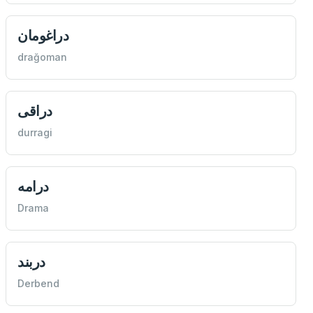
دراغومان
drağoman
دراقی
durragi
درامه
Drama
دربند
Derbend