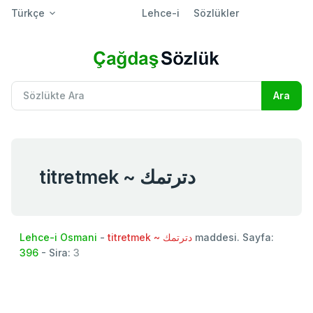
Türkçe
Lehce-i
Sözlükler
titretmek ~ دترتمك
Lehce-i Osmani
-
titretmek ~ دترتمك
maddesi. Sayfa:
396
- Sira:
3