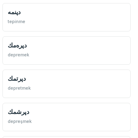
دپنمه
tepinme
دپره‌مك
depremek
دپرتمك
depretmek
دپرشمك
depreşmek