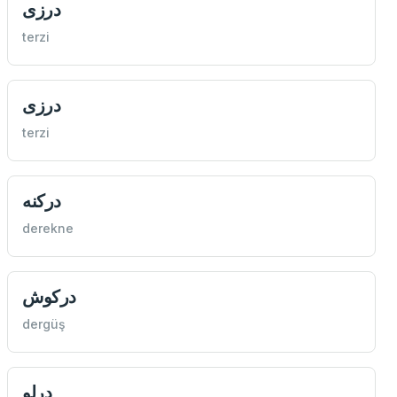
درزی
terzi
درزی
terzi
دركنه
derekne
دركوش
dergüş
درلو