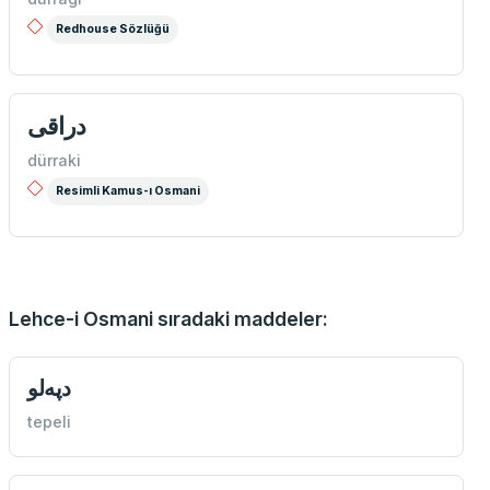
Redhouse Sözlüğü
دراقی
dürraki
Resimli Kamus-ı Osmani
Lehce-i Osmani sıradaki maddeler:
دپه‌لو
tepeli