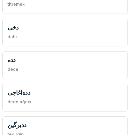
titremek
دخی
dahi
دده
dede
دده‌اغاجی
dede ağacı
دديرگین
tedirgin