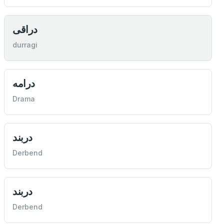
دراقی
durragi
درامه
Drama
دربند
Derbend
دربند
Derbend