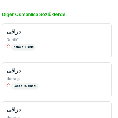
Diğer Osmanlıca Sözlüklerde:
دراقی
Durâkî
Kamus-ı Türki
دراقی
durragi
Lehce-i Osmani
دراقی
durragi