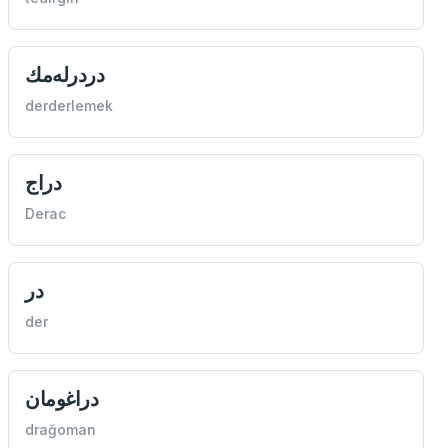
دردرله‌مك
derderlemek
دراج
Derac
در
der
دراغومان
drağoman