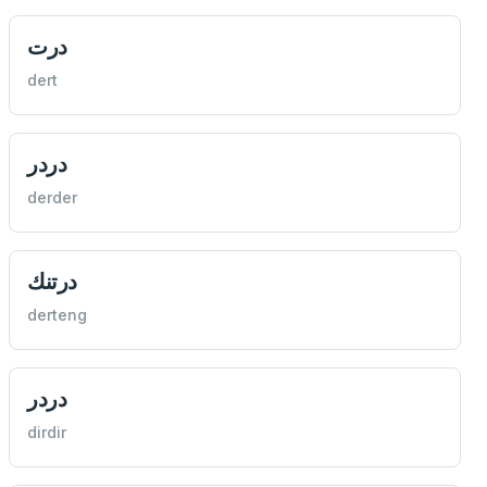
درت
dert
دردر
derder
درتنك
derteng
دردر
dirdir