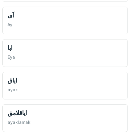
آی
Ay
ايا
Eya
اياق
ayak
اياقلامق
ayaklamak