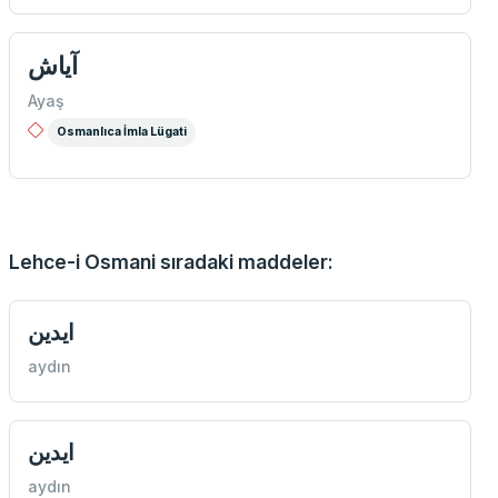
آیاش
Ayaş
Osmanlıca İmla Lügati
Lehce-i Osmani sıradaki maddeler:
ايدين
aydın
ايدين
aydın