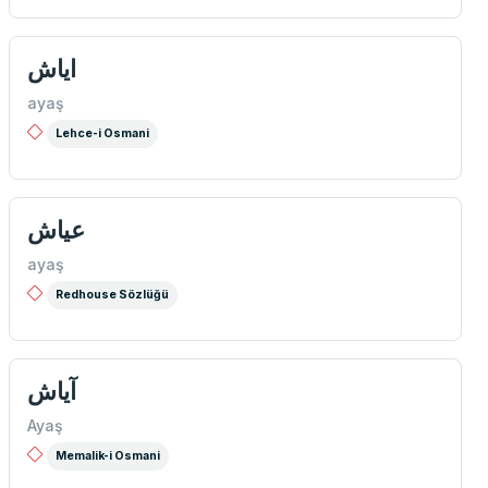
اياش
ayaş
Lehce-i Osmani
عياش
ayaş
Redhouse Sözlüğü
آياش
Ayaş
Memalik-i Osmani