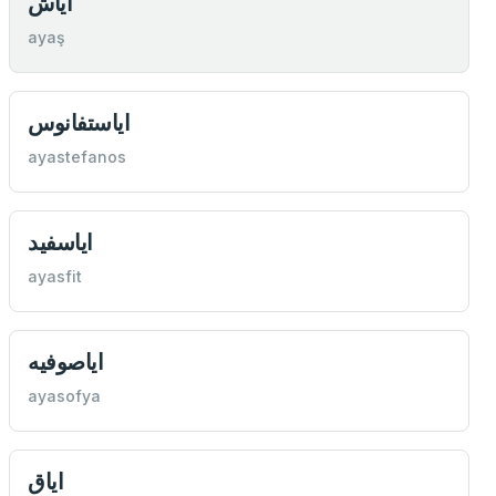
اياش
ayaş
اياستفانوس
ayastefanos
اياسفيد
ayasfit
اياصوفيه
ayasofya
اياق