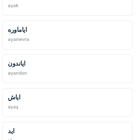
ayak
اياماوره
ayamevra
اياندون
ayandon
اياش
ayaş
ايد