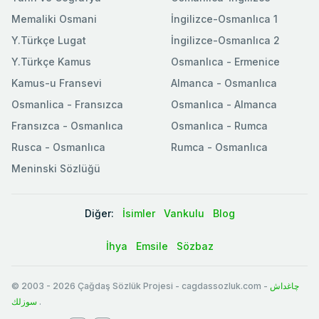
Memaliki Osmani
İngilizce-Osmanlıca 1
Y.Türkçe Lugat
İngilizce-Osmanlıca 2
Y.Türkçe Kamus
Osmanlıca - Ermenice
Kamus-u Fransevi
Almanca - Osmanlıca
Osmanlica - Fransızca
Osmanlıca - Almanca
Fransızca - Osmanlıca
Osmanlıca - Rumca
Rusca - Osmanlıca
Rumca - Osmanlıca
Meninski Sözlüğü
Diğer:
İsimler
Vankulu
Blog
İhya
Emsile
Sözbaz
© 2003
-
2026
Çağdaş Sözlük Projesi - cagdassozluk.com -
چاغداش
سوزلك
.