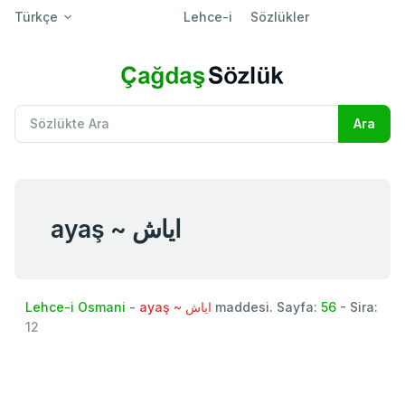
Türkçe
Lehce-i
Sözlükler
ayaş ~ اياش
Lehce-i Osmani
-
ayaş ~ اياش
maddesi. Sayfa:
56
- Sira:
12