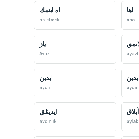
اها
اه ايتمك
ah etmek
aha
انمق
اياز
Ayaz
ayaz
يدين
ايدين
aydın
aydın
آيلاق
ايدينلق
aydınlık
aylak