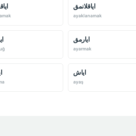
اياقلانمق
اياق
lamak
ayaklanamak
ايارمق
اي
uğ
ayarmak
اياش
ا
ma
ayaş