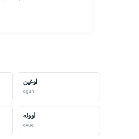
اوغين
ogun
اووئه
ovue