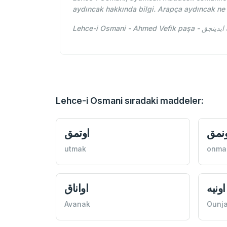
aydıncak hakkında bilgi. Arapça aydıncak ne
L
Lehce-i Osmani sıradaki maddeler:
ونمق
اوتمق
utmak
onma
اونيه
اواناق
Avanak
Ounj