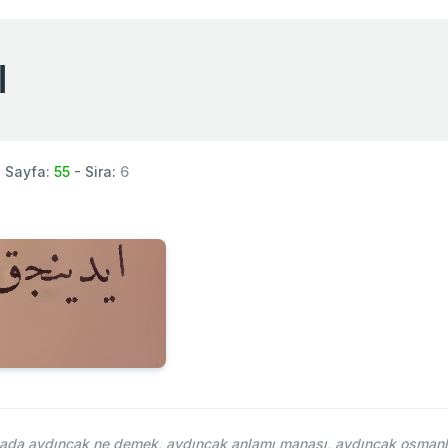
اي
 Sayfa:
55
- Sira:
6
da aydıncak ne demek, aydıncak anlamı manası, aydıncak osmanlıc