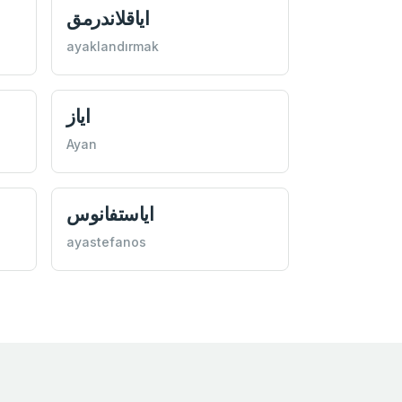
اياقلاندرمق
ayaklandırmak
اياز
Ayan
اياستفانوس
ayastefanos