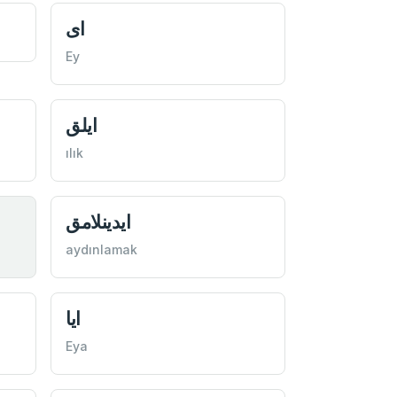
ای
Ey
ايلق
ılık
ايدينلامق
aydınlamak
ايا
Eya