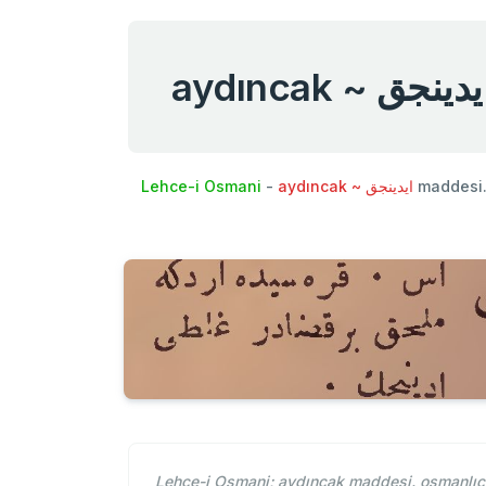
aydıncak ~ دينجق
Lehce-i Osmani
-
aydıncak ~ ايدينجق
maddesi.
Lehce-i Osmani; aydıncak maddesi. osmanlıca