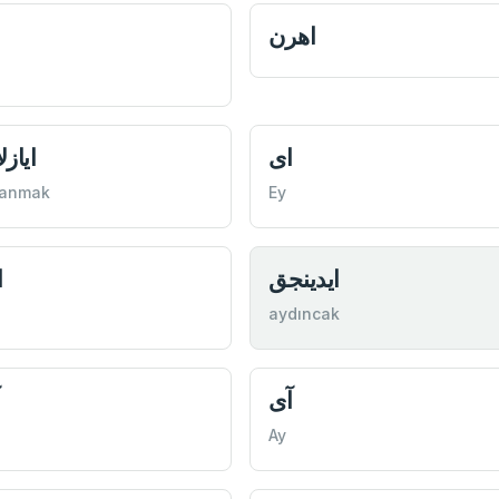
اهرن
ای
ايازل
lanmak
Ey
ايدينجق
ا
aydıncak
آی
Ay