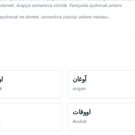
 demek. Arapça osmanlıca sözlük. Farsçada aydıncak anlamı
ehce-i Osmani - Ahmed Vefik paşa - ايدينجق aydıncak ne demek. osmanlıca yazılışı anlamı manası..
آوغان
ا
k
avgan
اووقات
a
Avukat