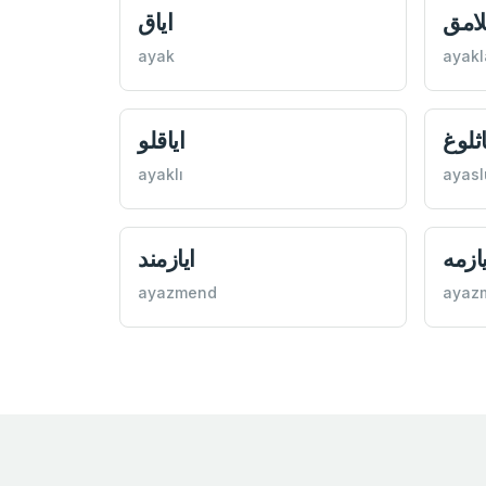
لامق
اياق
ayak
ayak
اثلوغ
اياقلو
ayaklı
ayasl
يازمه
ايازمند
ayazmend
ayaz