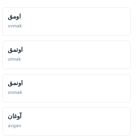
اومق
ovmak
اوتمق
utmak
اونمق
onmak
آوغان
avgan