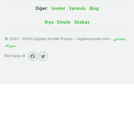
Diğer:
İsimler
Vankulu
Blog
İhya
Emsile
Sözbaz
© 2003
-
2026
Çağdaş Sözlük Projesi - cagdassozluk.com -
چاغداش
سوزلك
.
Bizi takip et