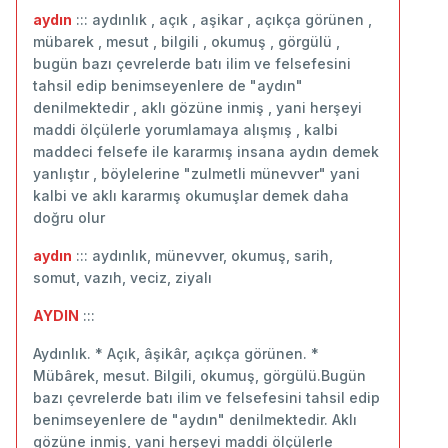
aydın
::: aydınlık , açık , aşikar , açıkça görünen ,
mübarek , mesut , bilgili , okumuş , görgülü ,
bugün bazı çevrelerde batı ilim ve felsefesini
tahsil edip benimseyenlere de "aydın"
denilmektedir , aklı gözüne inmiş , yani herşeyi
maddi ölçülerle yorumlamaya alışmış , kalbi
maddeci felsefe ile kararmış insana aydın demek
yanlıştır , böylelerine "zulmetli münevver" yani
kalbi ve aklı kararmış okumuşlar demek daha
doğru olur
aydın
::: aydınlık, münevver, okumuş, sarih,
somut, vazıh, veciz, ziyalı
AYDIN
:::
Aydınlık. * Açık, âşikâr, açıkça görünen. *
Mübârek, mesut. Bilgili, okumuş, görgülü.Bugün
bazı çevrelerde batı ilim ve felsefesini tahsil edip
benimseyenlere de "aydın" denilmektedir. Aklı
gözüne inmiş, yani herşeyi maddi ölçülerle