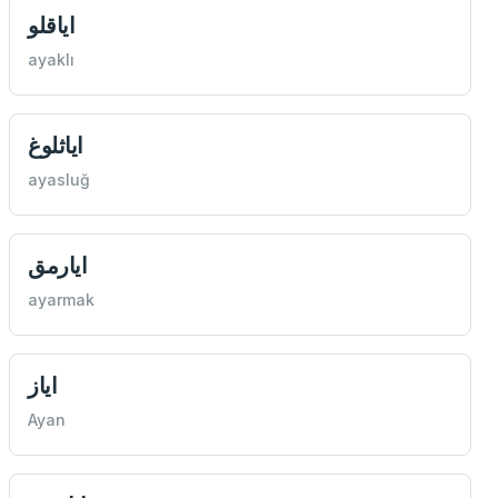
اياقلو
ayaklı
اياثلوغ
ayasluğ
ايارمق
ayarmak
اياز
Ayan