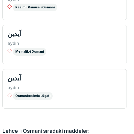
Resimli Kamus-ı Osmani
آیدین
aydın
Memalik-i Osmani
آیدین
aydın
Osmanlıca İmla Lügati
Lehce-i Osmani sıradaki maddeler: