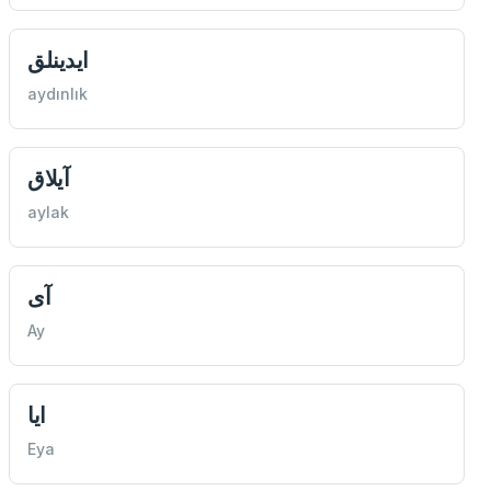
ايدينلق
aydınlık
آيلاق
aylak
آی
Ay
ايا
Eya