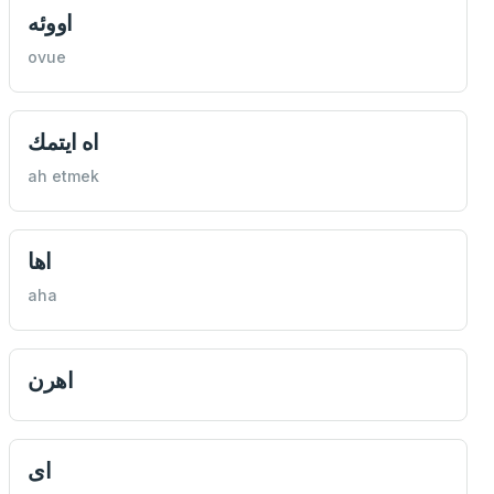
اووئه
ovue
اه ايتمك
ah etmek
اها
aha
اهرن
ای