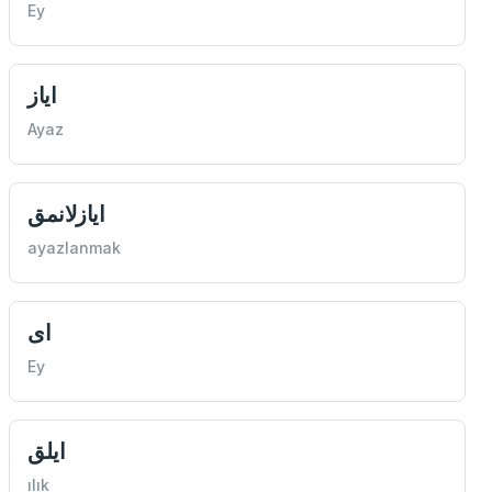
Ey
اياز
Ayaz
ايازلانمق
ayazlanmak
ای
Ey
ايلق
ılık