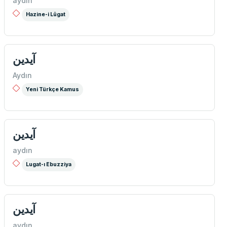
aydın
Hazine-i Lûgat
آيدين
Aydın
Yeni Türkçe Kamus
آیدین
aydın
Lugat-ı Ebuzziya
آيدین
aydın