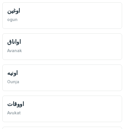
اوغين
ogun
اواناق
Avanak
اونيه
Ounja
اووقات
Avukat