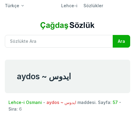
Türkçe
Lehce-i
Sözlükler
aydos ~ ايدوس
Lehce-i Osmani
-
aydos ~ ايدوس
maddesi. Sayfa:
57
-
Sira:
6