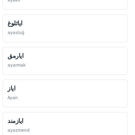
اياثلوغ
ayasluğ
ايارمق
ayarmak
اياز
Ayan
ايازمند
ayazmend