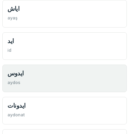
اياش
ayaş
ايد
id
ايدوس
aydos
ايدونات
aydonat