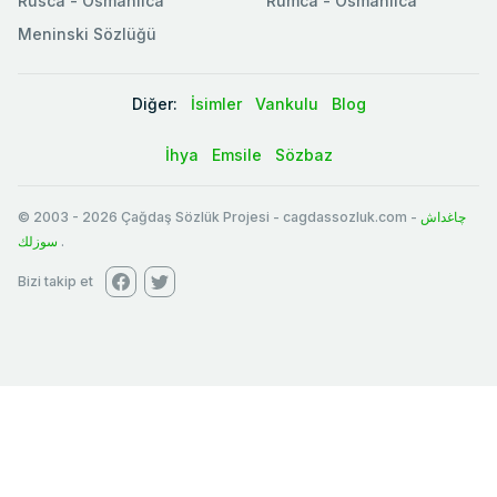
Rusca - Osmanlıca
Rumca - Osmanlıca
Meninski Sözlüğü
Diğer:
İsimler
Vankulu
Blog
İhya
Emsile
Sözbaz
© 2003
-
2026
Çağdaş Sözlük Projesi - cagdassozluk.com -
چاغداش
سوزلك
.
Bizi takip et