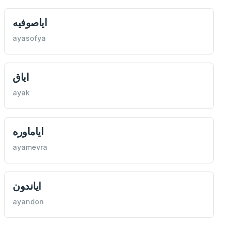
اياصوفيه
ayasofya
اياق
ayak
اياماوره
ayamevra
اياندون
ayandon