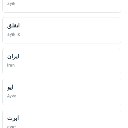
ayık
ايقلق
ayıklık
ايران
iran
ايو
Ayva
ايرت
ayırt