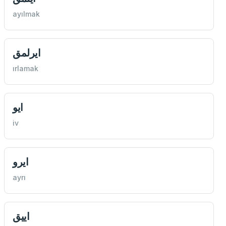
ayılmak
ايرلمق
ırlamak
ايو
iv
ايرو
ayrı
اييق