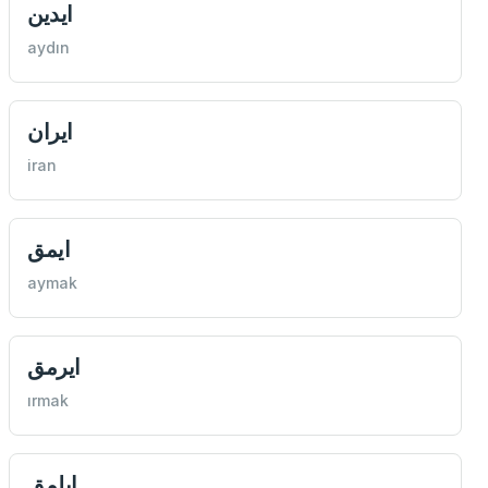
ايدين
aydın
ايران
iran
ايمق
aymak
ايرمق
ırmak
ايلمق