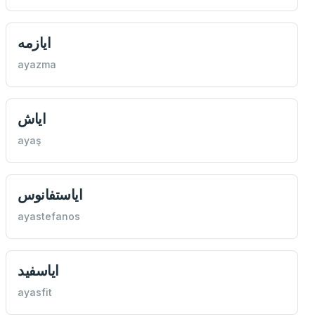
ايازمه
ayazma
اياش
ayaş
اياستفانوس
ayastefanos
اياسفيد
ayasfit