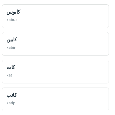
كابوس
kabus
كابين
kabin
كات
kat
كاتب
katip