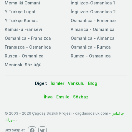
Memaliki Osmani
İngilizce-Osmanlıca 1
Y.Türkçe Lugat
İngilizce-Osmanlıca 2
Y.Türkçe Kamus
Osmanlıca - Ermenice
Kamus-u Fransevi
Almanca - Osmanlıca
Osmanlica - Fransızca
Osmanlıca - Almanca
Fransızca - Osmanlıca
Osmanlıca - Rumca
Rusca - Osmanlıca
Rumca - Osmanlıca
Meninski Sözlüğü
Diğer:
İsimler
Vankulu
Blog
İhya
Emsile
Sözbaz
© 2003
-
2026
Çağdaş Sözlük Projesi - cagdassozluk.com -
چاغداش
سوزلك
.
Bizi takip et