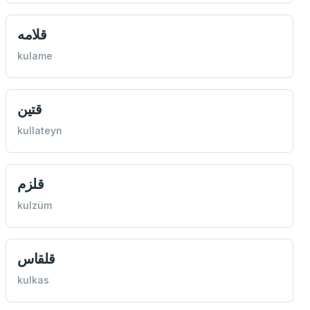
قلامه
kulame
قتين
kullateyn
قلزم
kulzüm
قلقاس
kulkas