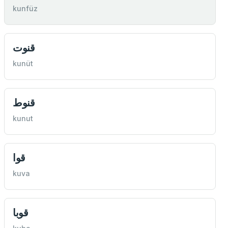
kunfüz
قنوت
kunüt
قنوط
kunut
قوا
kuva
قوبا