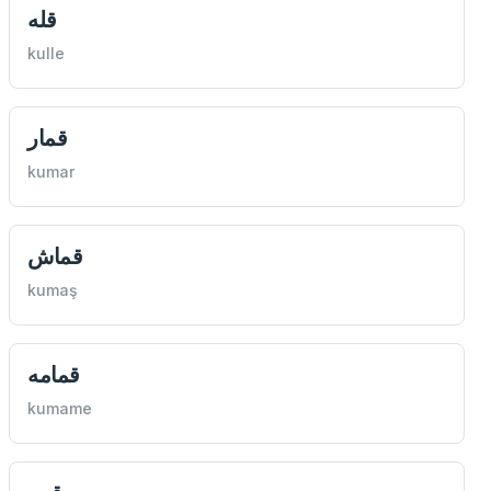
قله
kulle
قمار
kumar
قماش
kumaş
قمامه
kumame