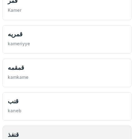
قمر
Kamer
قمريه
kameriyye
قمقمه
kamkame
قنب
kaneb
قنفذ