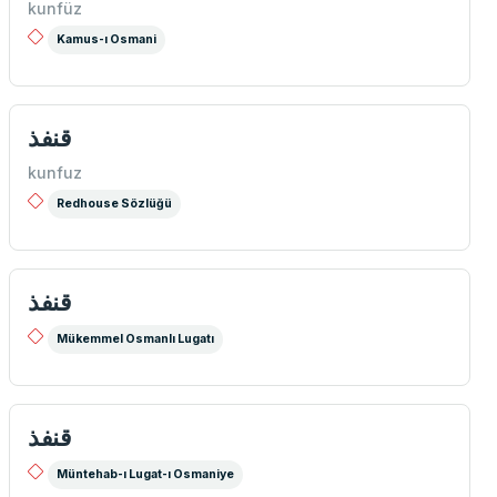
kunfüz
Kamus-ı Osmani
قنفذ
kunfuz
Redhouse Sözlüğü
قنفذ
Mükemmel Osmanlı Lugatı
قنفذ
Müntehab-ı Lugat-ı Osmaniye