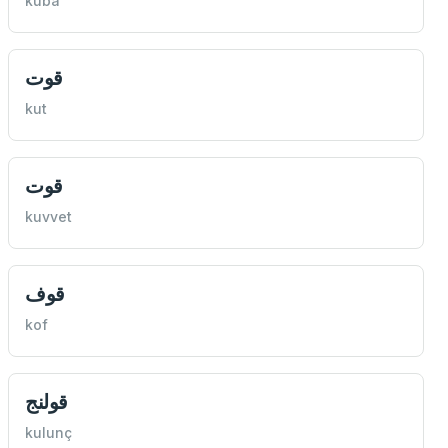
kuba
قوت
kut
قوت
kuvvet
قوف
kof
قولنج
kulunç