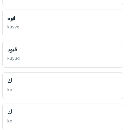
قوه
kuvve
قيود
kuyud
ك
kef
ك
ke