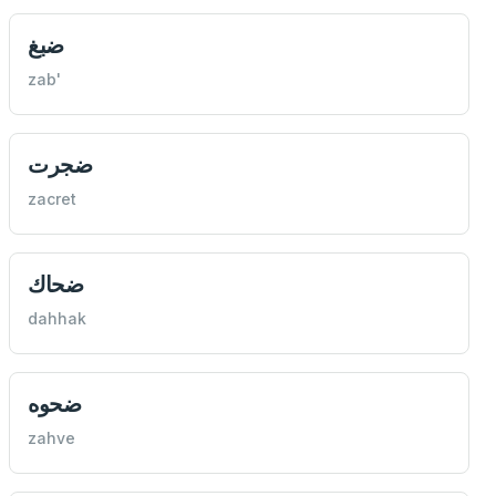
ضبغ
zab'
ضجرت
zacret
ضحاك
dahhak
ضحوه
zahve