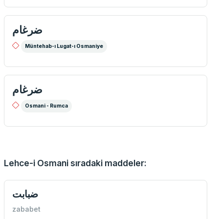
ضرغام
Müntehab-ı Lugat-ı Osmaniye
ضرغام
Osmani - Rumca
Lehce-i Osmani sıradaki maddeler:
ضبابت
zababet