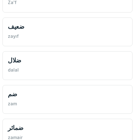
Za'f
ضعيف
zayıf
ضلال
dalal
ضم
zam
ضمائر
zamair