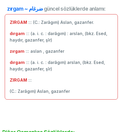
zırgam ~ ضرغام
güncel sözlüklerde anlamı:
ZIRGAM
::: (C.: Zarâgım) Aslan, gazanfer.
dırgam
::: (a. i. c. : darâgım) : arslan, (bkz. Esed,
haydır, gazanfer, şîr)
zırgam
::: aslan , gazanfer
dırgam
::: (a. i. c. : darâgım) arslan, (bkz. Esed,
haydır, gazanfer, şîr)
ZIRGAM
:::
(C.: Zarâgım) Aslan, gazanfer