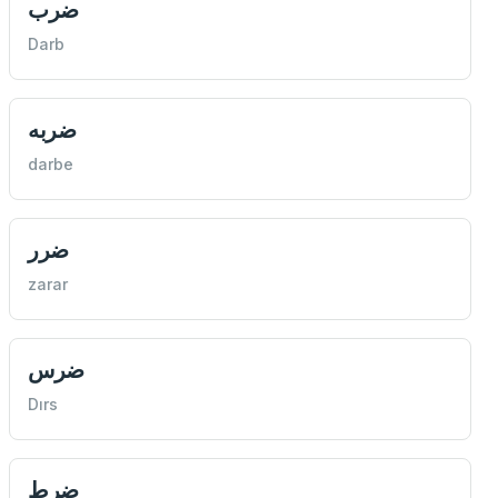
ضرب
Darb
ضربه
darbe
ضرر
zarar
ضرس
Dırs
ضرط