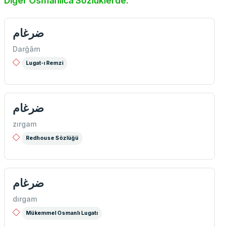
Diğer Osmanlıca Sözlüklerde:
ضرغام
Darğâm
Lugat-ı Remzi
ضرغام
zırgam
Redhouse Sözlüğü
ضرغام
dırgam
Mükemmel Osmanlı Lugatı