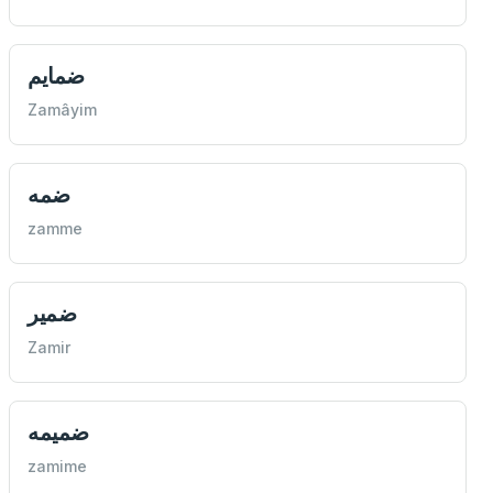
ضمايم
Zamâyim
ضمه
zamme
ضمير
Zamir
ضميمه
zamime