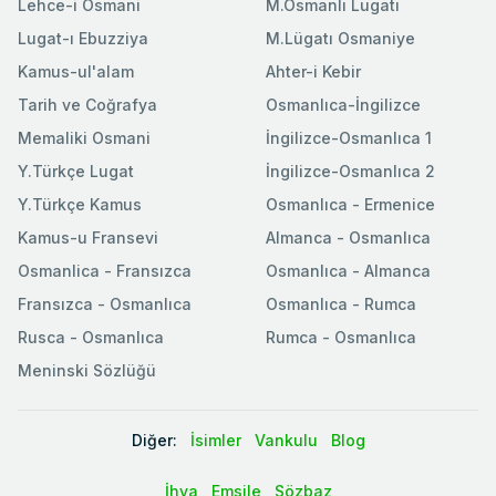
Lehce-i Osmani
M.Osmanlı Lugatı
Lugat-ı Ebuzziya
M.Lügatı Osmaniye
Kamus-ul'alam
Ahter-i Kebir
Tarih ve Coğrafya
Osmanlıca-İngilizce
Memaliki Osmani
İngilizce-Osmanlıca 1
Y.Türkçe Lugat
İngilizce-Osmanlıca 2
Y.Türkçe Kamus
Osmanlıca - Ermenice
Kamus-u Fransevi
Almanca - Osmanlıca
Osmanlica - Fransızca
Osmanlıca - Almanca
Fransızca - Osmanlıca
Osmanlıca - Rumca
Rusca - Osmanlıca
Rumca - Osmanlıca
Meninski Sözlüğü
Diğer:
İsimler
Vankulu
Blog
İhya
Emsile
Sözbaz