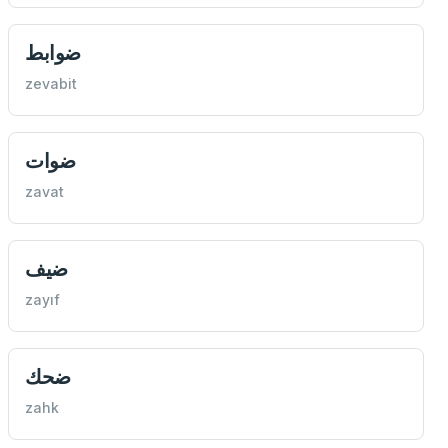
ضوابط
zevabit
ضوات
zavat
ضيف
zayıf
ضحك
zahk