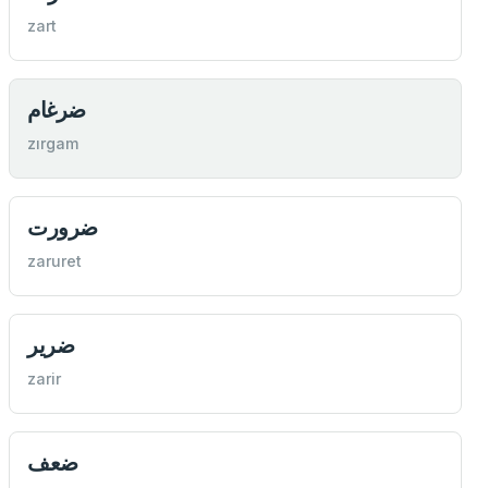
zart
ضرغام
zırgam
ضرورت
zaruret
ضرير
zarir
ضعف