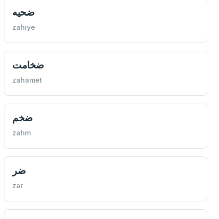
ضحيه
zahıye
ضخامت
zahamet
ضخم
zahm
ضر
zar