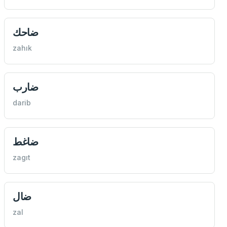
ضاحك
zahık
ضارب
darib
ضاغط
zagıt
ضال
zal