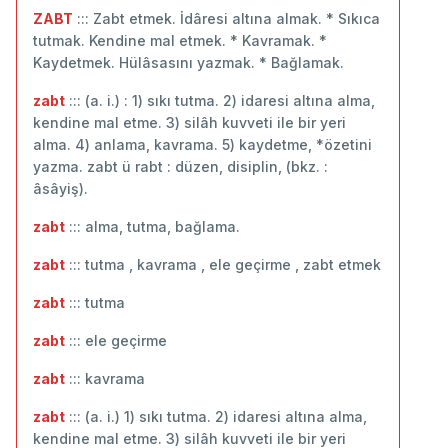
ZABT
::: Zabt etmek. İdâresi altına almak. * Sıkıca
tutmak. Kendine mal etmek. * Kavramak. *
Kaydetmek. Hülâsasını yazmak. * Bağlamak.
zabt
::: (a. i.) : 1) sıkı tutma. 2) idaresi altına alma,
kendine mal etme. 3) silâh kuvveti ile bir yeri
alma. 4) anlama, kavrama. 5) kaydetme, *özetini
yazma. zabt ü rabt : düzen, disiplin, (bkz. :
âsâyiş).
zabt
::: alma, tutma, bağlama.
zabt
::: tutma , kavrama , ele geçirme , zabt etmek
zabt
::: ‬tutma
zabt
::: ele geçirme
zabt
::: kavrama
zabt
::: (a. i.) 1) sıkı tutma. 2) idaresi altına alma,
kendine mal etme. 3) silâh kuvveti ile bir yeri