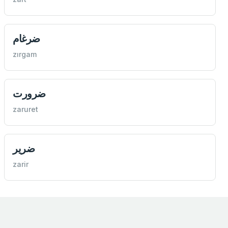
ضرغام
zırgam
ضرورت
zaruret
ضرير
zarir