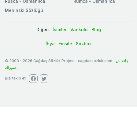
Rusca - Osmanlıca
Rumca - Osmanlıca
Meninski Sözlüğü
Diğer:
İsimler
Vankulu
Blog
İhya
Emsile
Sözbaz
© 2003
-
2026
Çağdaş Sözlük Projesi - cagdassozluk.com -
چاغداش
سوزلك
.
Bizi takip et