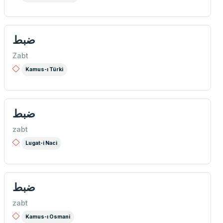
ضبط
Zabt
Kamus-ı Türki
ضبط
zabt
Lugat-i Naci
ضبط
zabt
Kamus-ı Osmani