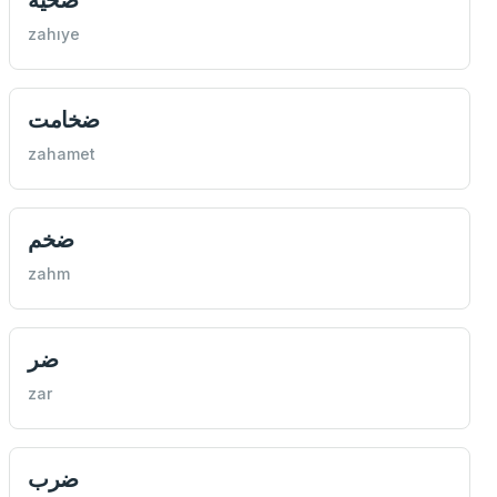
zahıye
ضخامت
zahamet
ضخم
zahm
ضر
zar
ضرب