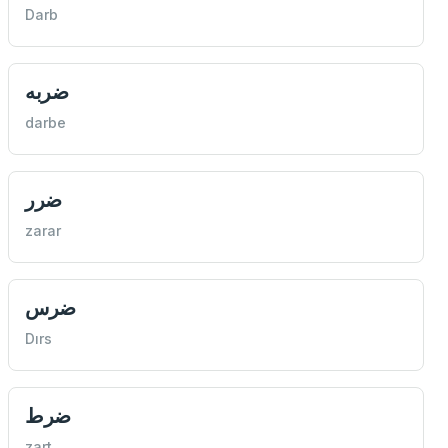
Darb
ضربه
darbe
ضرر
zarar
ضرس
Dırs
ضرط
zart