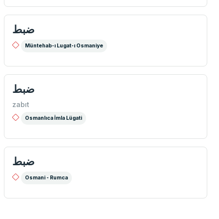
ضبط
Müntehab-ı Lugat-ı Osmaniye
ضبط
zabıt
Osmanlıca İmla Lügati
ضبط
Osmani - Rumca