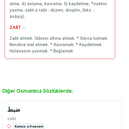
alma. 4) anlama, kavrama. 5) kaydetme, *özetini
yazma. zabt ü rabt : düzen, disiplin, (bkz. :
âsâyiş).
ZABT
:::
Zabt etmek. İdâresi altına almak. * Sıkıca tutmak.
Kendine mal etmek. * Kavramak. * Kaydetmek.
Hülâsasını yazmak. * Bağlamak
Diğer Osmanlıca Sözlüklerde:
ضبط
zabt
Kamus-u Fransevi