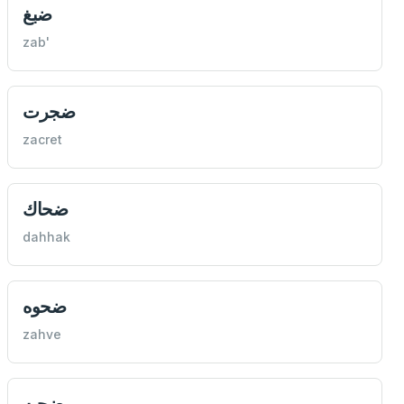
ضبغ
zab'
ضجرت
zacret
ضحاك
dahhak
ضحوه
zahve
ضحيه