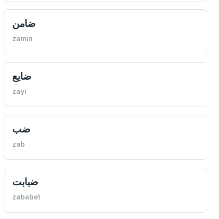
ضامن
zamin
ضايع
zayi
ضب
zab
ضبابت
zababet