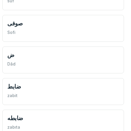
suf
صوفی
Sofi
ض
Dâd
ضابط
zabit
ضابطه
zabıta