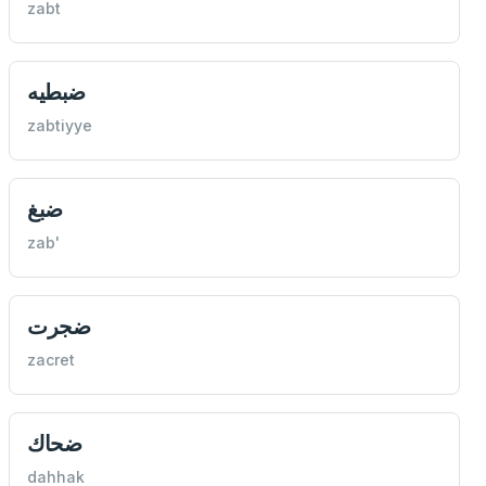
zabt
ضبطيه
zabtiyye
ضبغ
zab'
ضجرت
zacret
ضحاك
dahhak