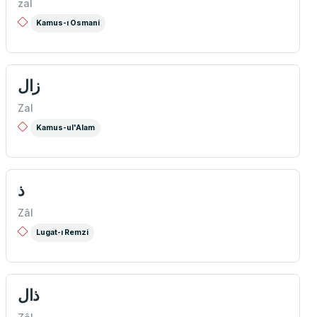
zal
Kamus-ı Osmani
زال
Zal
Kamus-ul'Alam
ذ
Zâl
Lugat-ı Remzi
ذال