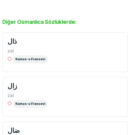
Diğer Osmanlıca Sözlüklerde:
ذال
zal
Kamus-u Fransevi
زال
zal
Kamus-u Fransevi
ضال