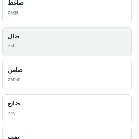
ضاغط
zagıt
ضال
zal
ضامن
zamin
ضايع
zayi
ضب