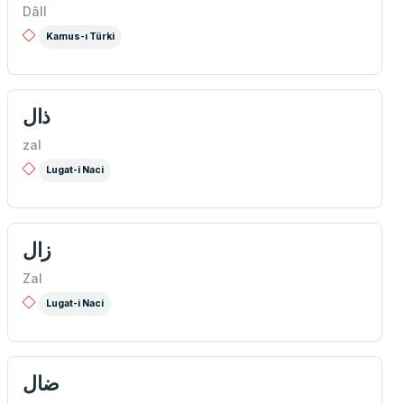
Dâll
Kamus-ı Türki
ذال
zal
Lugat-i Naci
زال
Zal
Lugat-i Naci
ضال