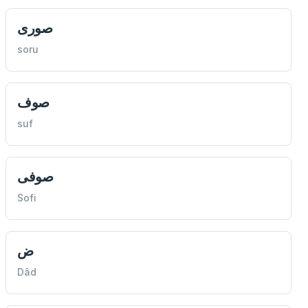
صوری
soru
صوف
suf
صوفی
Sofi
ض
Dâd