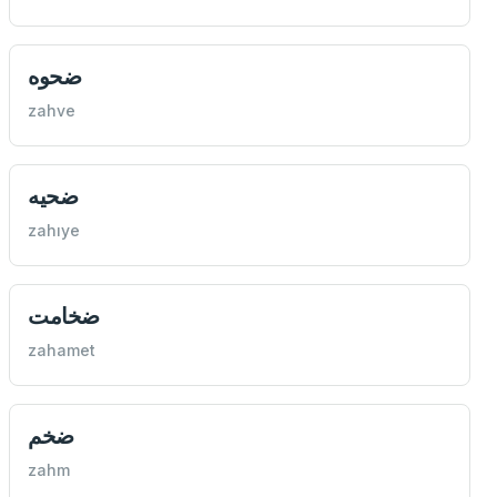
ضحوه
zahve
ضحيه
zahıye
ضخامت
zahamet
ضخم
zahm