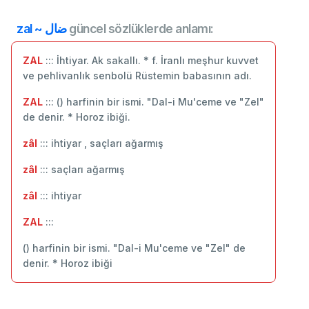
zal ~ ضال
güncel sözlüklerde anlamı:
ZAL
::: İhtiyar. Ak sakallı. * f. İranlı meşhur kuvvet
ve pehlivanlık senbolü Rüstemin babasının adı.
ZAL
::: () harfinin bir ismi. "Dal-i Mu'ceme ve "Zel"
de denir. * Horoz ibiği.
zâl
::: ihtiyar , saçları ağarmış
zâl
::: ‬saçları ağarmış
zâl
::: ihtiyar
ZAL
:::
() harfinin bir ismi. "Dal-i Mu'ceme ve "Zel" de
denir. * Horoz ibiği