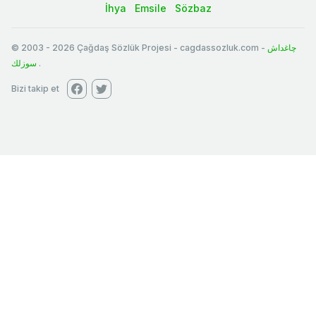
İhya
Emsile
Sözbaz
© 2003
-
2026
Çağdaş Sözlük Projesi - cagdassozluk.com -
چاغداش
سوزلك
.
Bizi takip et