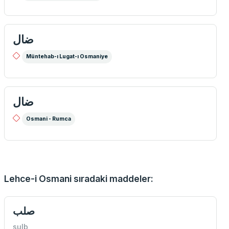
ضال
Müntehab-ı Lugat-ı Osmaniye
ضال
Osmani - Rumca
Lehce-i Osmani sıradaki maddeler:
صلب
sulb