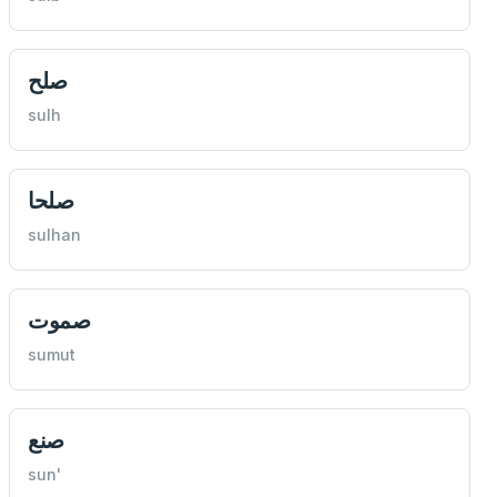
صلح
sulh
صلحا
sulhan
صموت
sumut
صنع
sun'