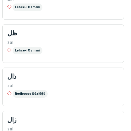
Lehce-i Osmani
ظل
zal
Lehce-i Osmani
ذال
zal
Redhouse Sözlüğü
زال
zal