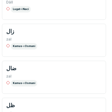
Dâll
Lugat-i Naci
زال
zal
Kamus-ı Osmani
ضال
zal
Kamus-ı Osmani
ظل