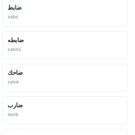
ضابط
zabit
ضابطه
zabıta
ضاحك
zahık
ضارب
darib