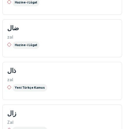
Hazine-i Lûgat
ضال
zal
Hazine-i Lûgat
ذال
zal
Yeni Türkçe Kamus
زال
Zal