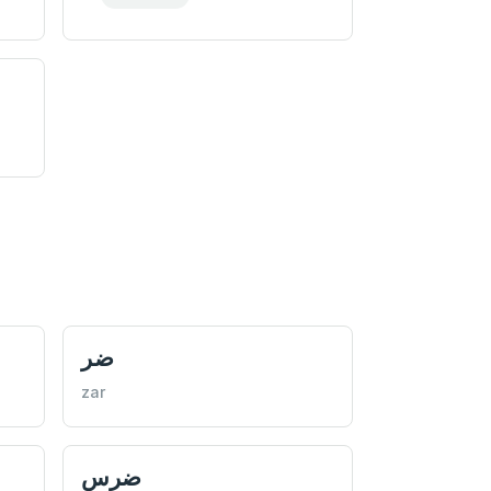
ضر
zar
ضرس