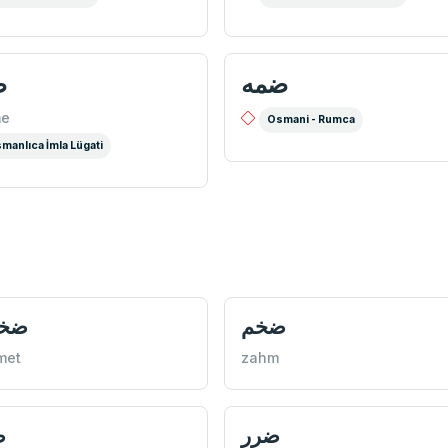
ضمه
e
Osmani - Rumca
manlıca İmla Lügati
ضخم
ضخا
met
zahm
ضرر
ض