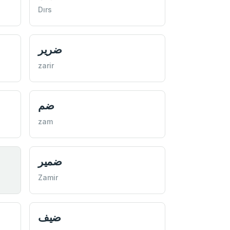
Dırs
ضرير
zarir
ضم
zam
ضمير
Zamir
ضيف