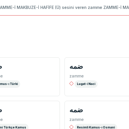
si ZAMME-İ MAKBUZE-İ HAFİFE (Ü) sesini veren zamme ZAMME-İ M
ضمه
ض
e
zamme
mus-ı Türki
Lugat-i Naci
ضمه
ض
e
zamme
ni Türkçe Kamus
Resimli Kamus-ı Osmani