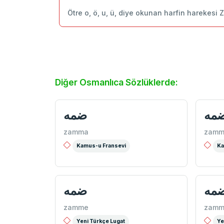
Ötre o, ö, u, ü, diye okunan harfin hareke
Diğer Osmanlıca Sözlüklerde:
مه
ضمه
zamma
zamm
Kamus-u Fransevi
Ka
مه
ضمه
zamme
zamm
Yeni Türkçe Lugat
Ye