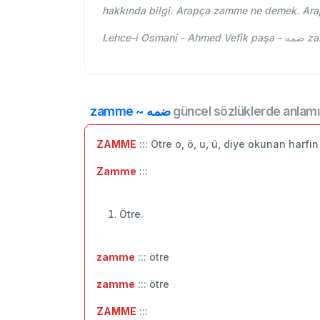
hakkında bilgi. Arapça zamme ne demek. Ar
Lehce
zamme ~ ضمه
güncel sözlüklerde anlamı
ZAMME
::: Ötre o, ö, u, ü, diye okunan harfi
Zamme
:::
Ötre.
zamme
::: ötre
zamme
::: ‬ötre
ZAMME
:::