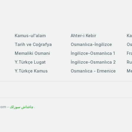
Kamus-ul'alam
Ahter-i Kebir
Ka
Tarih ve Coğrafya
Osmanlıca-İngilizce
Os
Memaliki Osmani
İngilizce-Osmanlıca 1
Fr
Y.Türkçe Lugat
İngilizce-Osmanlıca 2
Ru
Y.Türkçe Kamus
Osmanlıca - Ermenice
Me
.com -
چاغداش سوزلك
.