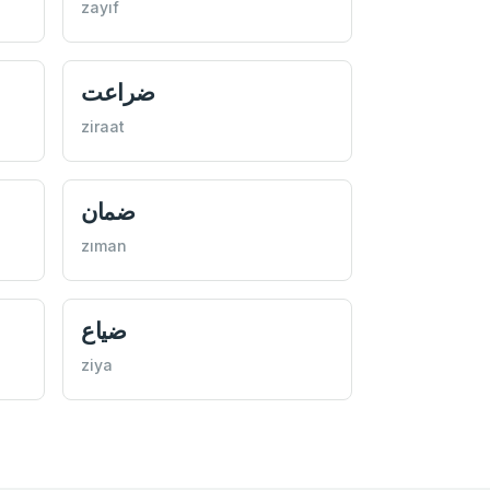
zayıf
ضراعت
ziraat
ضمان
zıman
ضياع
ziya