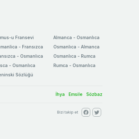
mus-u Fransevi
Almanca - Osmanlıca
manlica - Fransızca
Osmanlıca - Almanca
ansızca - Osmanlıca
Osmanlıca - Rumca
sca - Osmanlıca
Rumca - Osmanlıca
ninski Sözlüğü
İhya
Emsile
Sözbaz
Bizi takip et