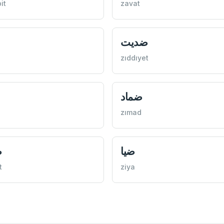
it
zavat
ضديت
zıddıyet
ضماد
zımad
ضيا
ض
t
ziya