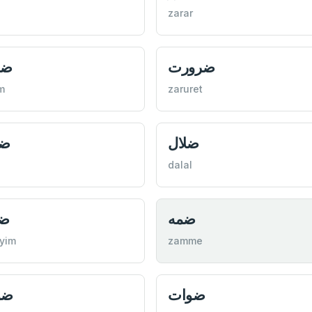
e
zarar
ضرورت
ضر
m
zaruret
ضلال
ضع
dalal
ضمه
ضم
yim
zamme
ضوات
ضو