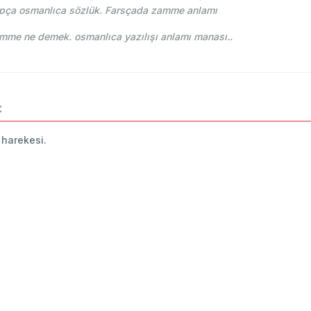
apça osmanlıca sözlük. Farsçada zamme anlamı
-i Osmani - Ahmed Vefik paşa - ضمه zamme ne demek. osmanlıca yazılışı anlamı manası..
:
n harekesi.