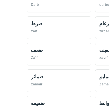
Darb
darb
غام
ضرط
zart
zırga
يف
ضعف
Za'f
zayıf
ايم
ضمائر
zamair
Zamâ
ابط
ضميمه