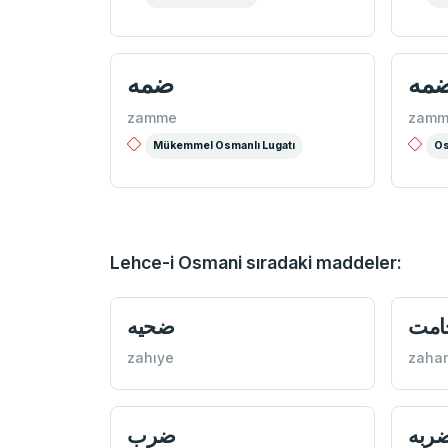
ضمه
zamme
zamm
Mükemmel Osmanlı Lugatı
Os
Lehce-i Osmani sıradaki maddeler:
مت
ضحيه
zahıye
zaha
ربه
ضرب