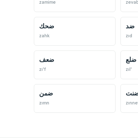
zamime
zevab
ضد
ضحك
zahk
zıd
ضلع
ضعف
zı'f
zıl'
نت
ضمن
zımn
zınne