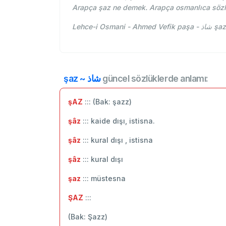
Arapça şaz ne demek. Arapça osmanlıca sözl
Lehce-i
şaz ~ شاذ
güncel sözlüklerde anlamı:
şAZ
::: (Bak: şazz)
şâz
::: kaide dışı, istisna.
şâz
::: kural dışı , istisna
şâz
::: ‬kural dışı
şaz
::: müstesna
ŞAZ
:::
(Bak: Şazz)