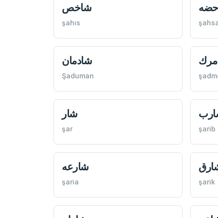
حضه
شاخص
şahıs
şahs
مرك
شادمان
Şaduman
şadm
ارب
شار
şar
şarib
ارق
شارعه
şaria
şarik