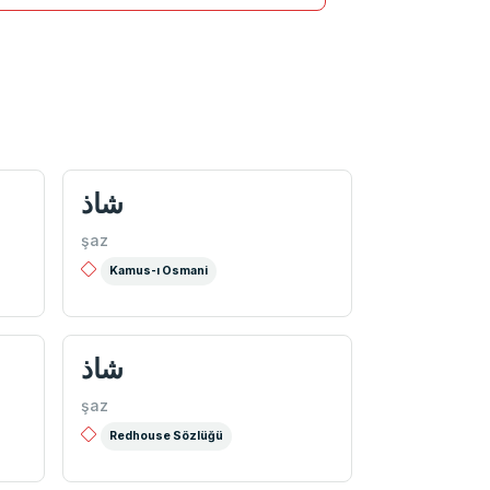
شاذ
şaz
Kamus-ı Osmani
شاذ
şaz
Redhouse Sözlüğü