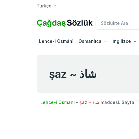
Türkçe
Lehce-i Osmânî
Osmanlıca
İngilizce
şaz ~ شاذ
Lehce-i Osmani
-
şaz ~ شاذ
maddesi. Sayfa: