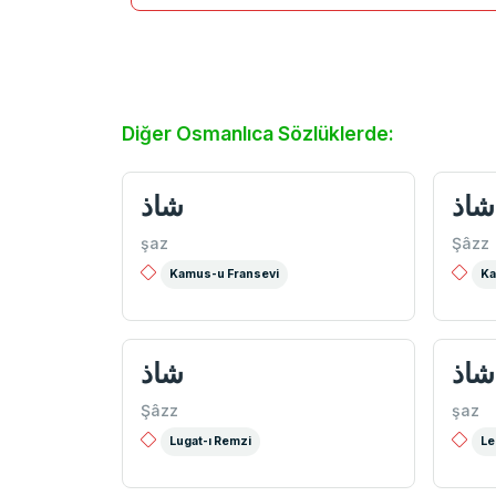
Diğer Osmanlıca Sözlüklerde:
شاذ
شاذ
şaz
Şâzz
Kamus-u Fransevi
Ka
شاذ
شاذ
Şâzz
şaz
Lugat-ı Remzi
Le