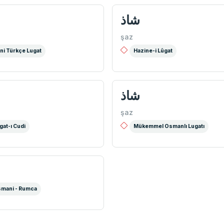
شاذ
şaz
ni Türkçe Lugat
Hazine-i Lûgat
شاذ
şaz
gat-ı Cudi
Mükemmel Osmanlı Lugatı
mani - Rumca