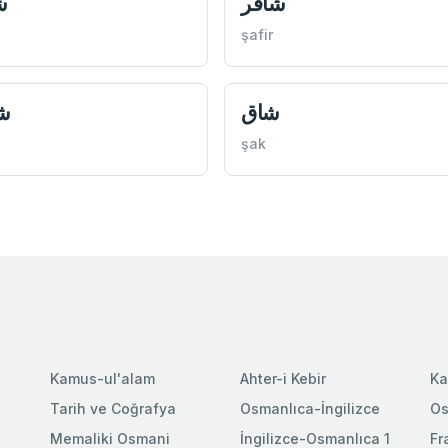
شافر
ش
şafir
شاق
ش
şak
Kamus-ul'alam
Ahter-i Kebir
Ka
Tarih ve Coğrafya
Osmanlıca-İngilizce
Os
Memaliki Osmani
İngilizce-Osmanlıca 1
Fr