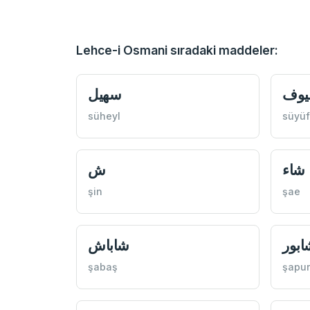
Lehce-i Osmani sıradaki maddeler:
وف
سهيل
süheyl
süyüf
شاء
ش
şin
şae
ابور
شاباش
şabaş
şapur