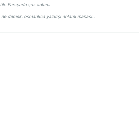
ük. Farsçada şaz anlamı
 Osmani - Ahmed Vefik paşa - شاذ şaz ne demek. osmanlıca yazılışı anlamı manası..