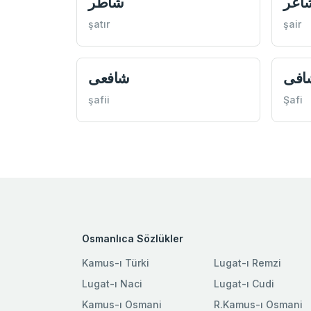
اعر
شاطر
şatır
şair
افی
شافعی
şafii
Şafi
Osmanlıca Sözlükler
Kamus-ı Türki
Lugat-ı Remzi
Lugat-ı Naci
Lugat-ı Cudi
Kamus-ı Osmani
R.Kamus-ı Osmani