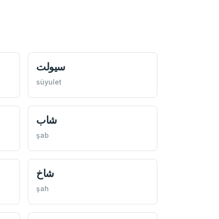
سيولت
süyulet
شاب
şab
شاخ
şah