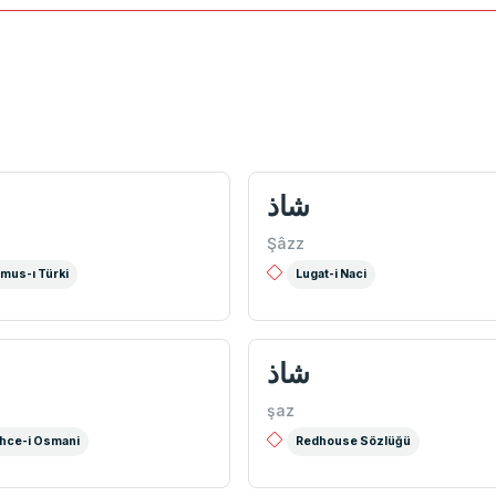
شاذ
Şâzz
mus-ı Türki
Lugat-i Naci
شاذ
şaz
hce-i Osmani
Redhouse Sözlüğü