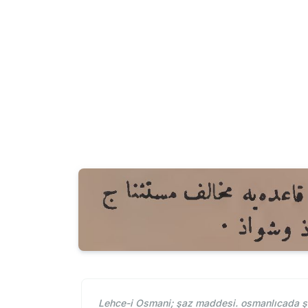
Lehce-i Osmani; şaz maddesi. osmanlıcada şaz