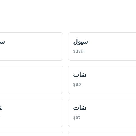
سيول
سي
süyül
شاب
şab
شات
ش
şat