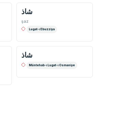
شاذ
şaz
Lugat-ı Ebuzziya
شاذ
Müntehab-ı Lugat-ı Osmaniye