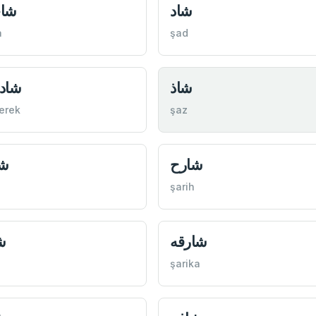
شاد
شا
a
şad
شاذ
شاد
erek
şaz
شارح
ش
şarih
شارقه
ش
şarika