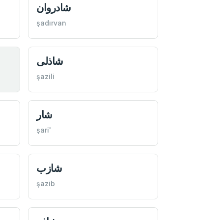
شادروان
şadırvan
شاذلی
şazili
شار
şari'
شازب
şazib