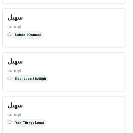
سهيل
süheyl
Lehce-i Osmani
سهیل
süheyl
Redhouse Sözlüğü
سهیل
süheyl
Yeni Türkçe Lugat