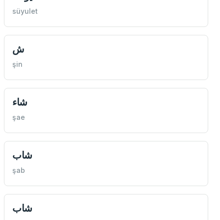
süyulet
ش
şin
شاء
şae
شاب
şab
شاب