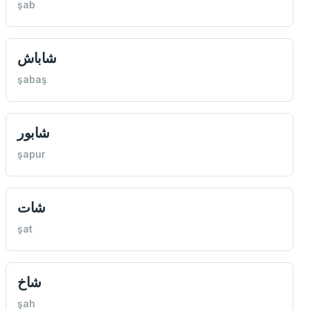
şab
شاباش
şabaş
شابور
şapur
شات
şat
شاخ
şah