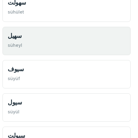
سهولت
sühület
سهيل
süheyl
سيوف
süyüf
سيول
süyül
سيولت