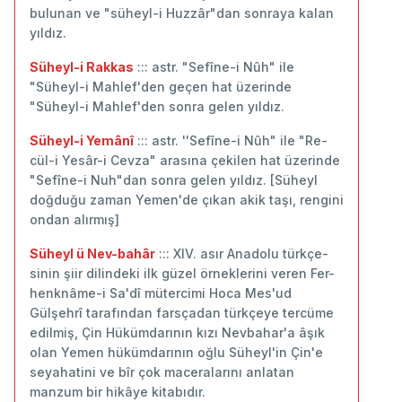
bulunan ve "süheyl-i Huzzâr"dan sonraya kalan
yıldız.
Süheyl-i Rakkas
::: astr. "Sefîne-i Nûh" ile
"Süheyl-i Mahlef'den geçen hat üzerinde
"Süheyl-i Mahlef'den sonra gelen yıldız.
Süheyl-i Yemânî
::: astr. ''Sefîne-i Nûh" ile "Re-
cül-i Yesâr-i Cevza" arasına çekilen hat üzerinde
"Sefîne-i Nuh"dan sonra gelen yıldız. [Süheyl
doğduğu zaman Yemen'de çıkan akik taşı, rengini
ondan alırmış]
Süheyl ü Nev-bahâr
::: XIV. asır Anadolu türkçe-
sinin şiir dilindeki ilk güzel örneklerini veren Fer-
henknâme-i Sa'dî mütercimi Hoca Mes'ud
Gülşehrî tarafından farsçadan türkçeye tercüme
edilmiş, Çin Hükümdarının kızı Nevbahar'a âşık
olan Yemen hükümdarının oğlu Süheyl'in Çin'e
seyahatini ve bîr çok maceralarını anlatan
manzum bir hikâye kitabıdır.