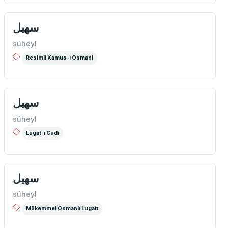
سهیل
süheyl
Resimli Kamus-ı Osmani
سهیل
süheyl
Lugat-ı Cudi
سهیل
süheyl
Mükemmel Osmanlı Lugatı