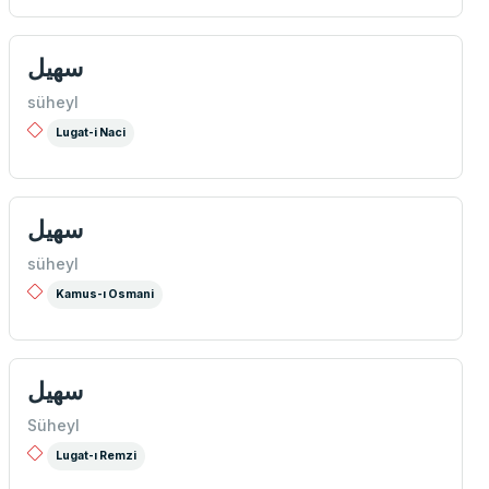
سهيل
süheyl
Lugat-i Naci
سهيل
süheyl
Kamus-ı Osmani
سهيل
Süheyl
Lugat-ı Remzi