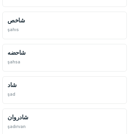
شاخص
şahıs
شاحضه
şahsa
شاد
şad
شادروان
şadırvan