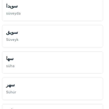
سويدا
süveyda
سويق
Süveyk
سها
süha
سهر
Sühür