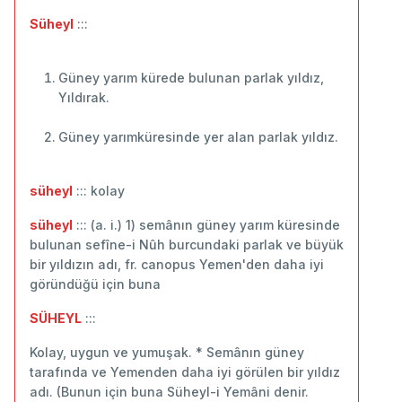
Süheyl
:::
Güney yarım kürede bulunan parlak yıldız,
Yıldırak.
Güney yarımküresinde yer alan parlak yıldız.
süheyl
::: kolay
süheyl
::: (a. i.) 1) semânın güney yarım küresinde
bulunan sefîne-i Nûh burcundaki parlak ve büyük
bir yıldızın adı, fr. canopus Yemen'den daha iyi
göründüğü için buna
SÜHEYL
:::
Kolay, uygun ve yumuşak. * Semânın güney
tarafında ve Yemenden daha iyi görülen bir yıldız
adı. (Bunun için buna Süheyl-i Yemâni denir.