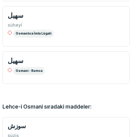
سهیل
süheyl
Osmanlıca İmla Lügati
سهيل
Osmani - Rumca
Lehce-i Osmani sıradaki maddeler:
سوزش
süziş