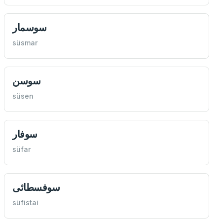
سوسمار
süsmar
سوسن
süsen
سوفار
süfar
سوفسطائی
süfistai