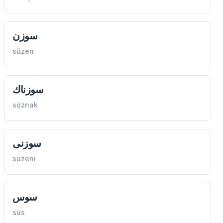
سوزن
süzen
سوزناك
söznak
سوزنی
suzeni
سوس
süs