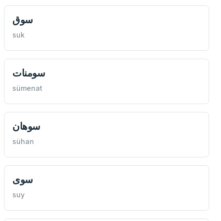
سوق
suk
سومنات
sümenat
سوهان
sühan
سوی
suy