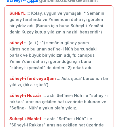
süheyl ~ سهيل
güncel sözlüklerde anlamı:
SüHEYL
::: Kolay, uygun ve yumuşak. * Semânın
güney tarafında ve Yemenden daha iyi görülen
bir yıldız adı. (Bunun için buna Süheyl-i Yemâni
denir. Kuzey kutup yıldızının naziri, benzeridir.)
süheyl
::: (a. i.) : 1) semânın güney yarım
küresinde bulunan sefîne-i Nûh burcundaki
parlak ve büyük bir yıldızın adı, fr. canopus
Yemen'den daha iyi göründüğü için buna
"süheyl-i yemânî" de derleri. 2) erkek adı.
süheyl-i ferd veya Şam
::: Astr. şücâ' burcunun bir
yıldızı, (bkz. : şücâ').
süheyl-i Huzzâr
::: astr. Sefîne-i Nûh ile "süheyl-i
rakkas" arasına çekilen hat üzerinde bulunan ve
"Sefîne-i Nûh"a yakın ola'n yıldız.
Süheyl-i Mahlef
::: astr. "Sefîne-i Nûh" ile
"Süheyl-i Rakkas" arasına çekilen hat üzerinde