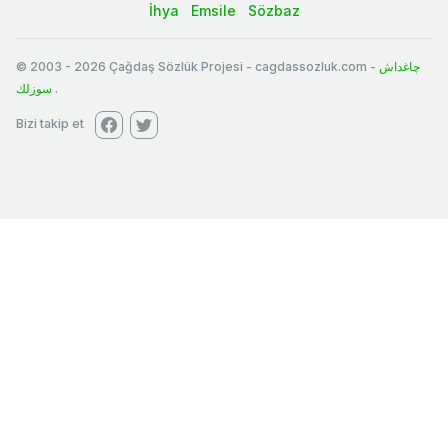
İhya
Emsile
Sözbaz
© 2003
-
2026
Çağdaş Sözlük Projesi - cagdassozluk.com -
چاغداش
سوزلك
.
Bizi takip et