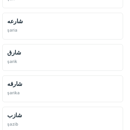
شارعه
şaria
شارق
şarik
شارقه
şarika
شازب
şazib