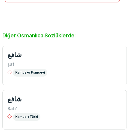
Diğer Osmanlıca Sözlüklerde:
شافع
şafi
Kamus-u Fransevi
شافع
Şâfi'
Kamus-ı Türki