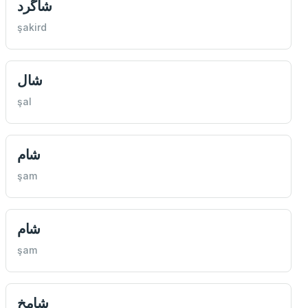
شاگرد
şakird
شال
şal
شام
şam
شام
şam
شامخ