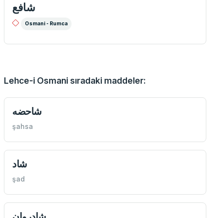
شافع
Osmani - Rumca
Lehce-i Osmani sıradaki maddeler:
شاحضه
şahsa
شاد
şad
شادروان