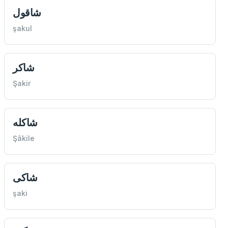
شاقول
şakul
شاكر
Şakir
شاكله
Şâkile
شاكی
şaki