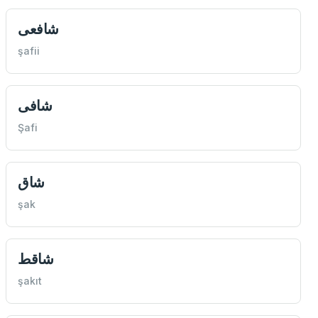
شافعی
şafii
شافی
Şafi
شاق
şak
شاقط
şakıt