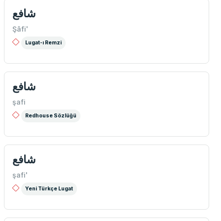
شافع
Şâfi'
Lugat-ı Remzi
شافع
şafi
Redhouse Sözlüğü
شافع
şafi'
Yeni Türkçe Lugat