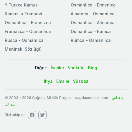
Y.Türkçe Kamus
Osmanlıca - Ermenice
Kamus-u Fransevi
Almanca - Osmanlıca
Osmanlica - Fransızca
Osmanlıca - Almanca
Fransızca - Osmanlıca
Osmanlıca - Rumca
Rusca - Osmanlıca
Rumca - Osmanlıca
Meninski Sözlüğü
Diğer:
İsimler
Vankulu
Blog
İhya
Emsile
Sözbaz
© 2003
-
2026
Çağdaş Sözlük Projesi - cagdassozluk.com -
چاغداش
سوزلك
.
Bizi takip et