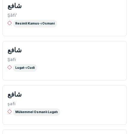
شافع
Şâfi'
Resimli Kamus-ı Osmani
شافع
Şafi
Lugat-ı Cudi
شافع
şafi
Mükemmel Osmanlı Lugatı