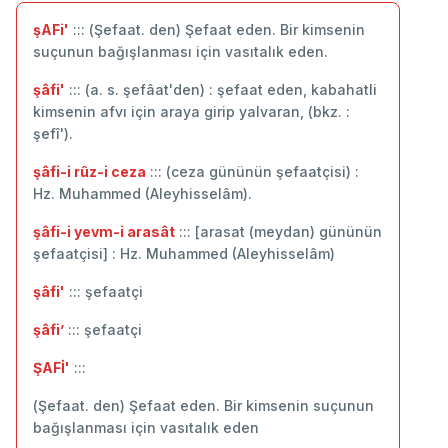
şAFi'
::: (Şefaat. den) Şefaat eden. Bir kimsenin
suçunun bağışlanması için vasıtalık eden.
şâfi'
::: (a. s. şefâat'den) : şefaat eden, kabahatli
kimsenin afvı için araya girip yalvaran, (bkz. :
şefî').
şâfi-i rûz-i ceza
::: (ceza gününün şefaatçisi) :
Hz. Muhammed (Aleyhisselâm).
şâfi-i yevm-i arasât
::: [arasat (meydan) gününün
şefaatçisi] : Hz. Muhammed (Aleyhisselâm)
şâfi'
::: şefaatçi
şâfi’
::: ‬şefaatçi
ŞAFİ'
:::
(Şefaat. den) Şefaat eden. Bir kimsenin suçunun
bağışlanması için vasıtalık eden