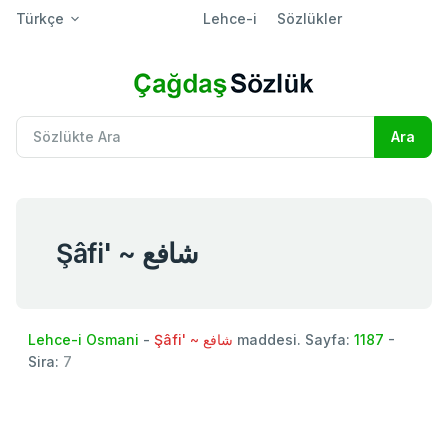
Türkçe
Lehce-i
Sözlükler
Şâfi' ~ شافع
Lehce-i Osmani
-
Şâfi' ~ شافع
maddesi. Sayfa:
1187
-
Sira:
7