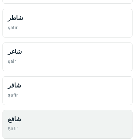
شاطر
şatır
شاعر
şair
شافر
şafir
شافع
Şâfi'