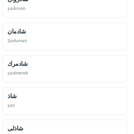
şadırvan
شادمان
Şaduman
شادمرك
şadmerek
شاذ
şaz
شاذلی