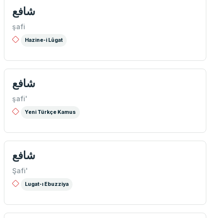
شافع
şafi
Hazine-i Lûgat
شافع
şafi'
Yeni Türkçe Kamus
شافع
Şafi'
Lugat-ı Ebuzziya