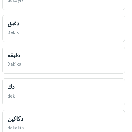
dekayik
دقيق
Dekık
دقيقه
Dakîka
دك
dek
دكاكين
dekakin