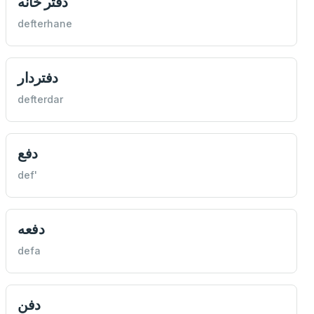
دفتر خانه
defterhane
دفتردار
defterdar
دفع
def'
دفعه
defa
دفن