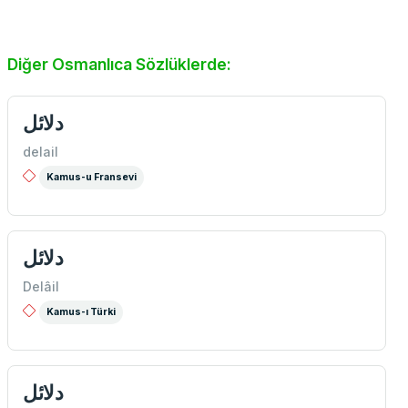
Diğer Osmanlıca Sözlüklerde:
دلائل
delail
Kamus-u Fransevi
دلائل
Delâil
Kamus-ı Türki
دلائل