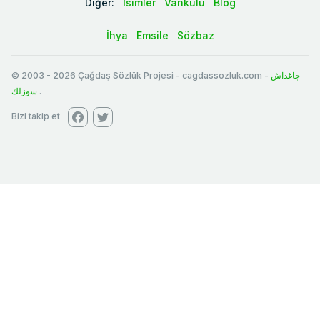
Diğer:
İsimler
Vankulu
Blog
İhya
Emsile
Sözbaz
© 2003
-
2026
Çağdaş Sözlük Projesi - cagdassozluk.com -
چاغداش
سوزلك
.
Bizi takip et