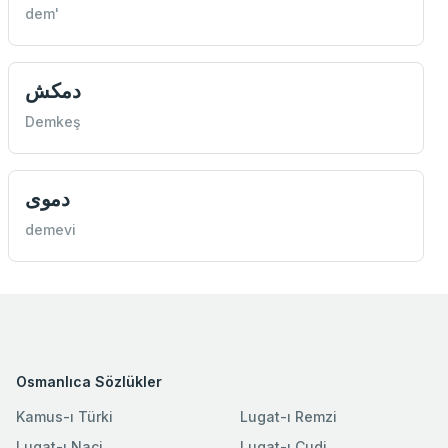
dem'
دمكش
Demkeş
دموی
demevi
Osmanlıca Sözlükler
Kamus-ı Türki
Lugat-ı Remzi
Lugat-ı Naci
Lugat-ı Cudi