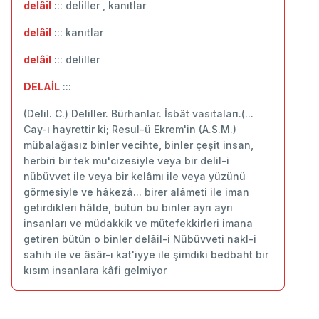
delâil
::: deliller , kanıtlar
delâil
::: ‬kanıtlar
delâil
::: deliller
DELAİL
:::
(Delil. C.) Deliller. Bürhanlar. İsbât vasıtaları.(...
Cay-ı hayrettir ki; Resul-ü Ekrem'in (A.S.M.)
mübalağasız binler vecihte, binler çeşit insan,
herbiri bir tek mu'cizesiyle veya bir delil-i
nübüvvet ile veya bir kelâmı ile veya yüzünü
görmesiyle ve hâkezâ... birer alâmeti ile iman
getirdikleri hâlde, bütün bu binler ayrı ayrı
insanları ve müdakkik ve mütefekkirleri imana
getiren bütün o binler delâil-i Nübüvveti nakl-i
sahih ile ve âsâr-ı kat'iyye ile şimdiki bedbaht bir
kısım insanlara kâfi gelmiyor