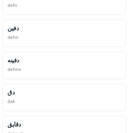
defn
دفين
defin
دفينه
define
دق
dak
دقايق