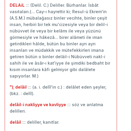
DELAiL
::: (Delil. C.) Deliller. Bürhanlar. İsbât
vasıtaları.(... Cay-ı hayrettir ki; Resul-ü Ekrem'in
(A.S.M.) mübalağasız binler vecihte, binler çeşit
insan, herbiri bir tek mu'cizesiyle veya bir delil-i
nübüvvet ile veya bir kelâmı ile veya yüzünü
görmesiyle ve hâkezâ... birer alâmeti ile iman
getirdikleri hâlde, bütün bu binler ayrı ayrı
insanları ve müdakkik ve mütefekkirleri imana
getiren bütün o binler delâil-i Nübüvveti nakl-i
sahih ile ve âsâr-ı kat'iyye ile şimdiki bedbaht bir
kısım insanlara kâfi gelmiyor gibi dalâlete
sapıyorlar. M.)
"); delâil
::: (a. i. delîl'in c.) : delâlet eden şeyler,
(bkz. : delîl).
delâil-i nakliyye ve kavliyye
::: söz ve anlatma
delilleri.
delâil
::: deliller, kanıtlar.