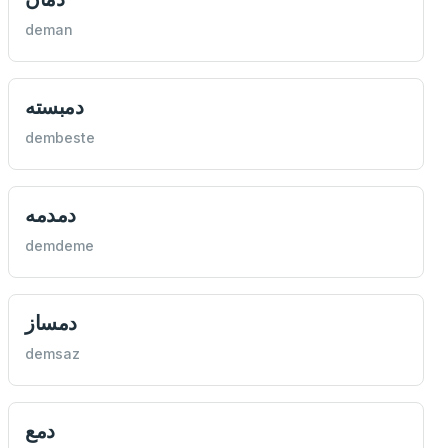
deman
دمبسته
dembeste
دمدمه
demdeme
دمساز
demsaz
دمع