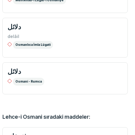
Müntehab-ı Lugat-ı Osmaniye
دلائل
delâil
Osmanlıca İmla Lügati
دلائل
Osmani - Rumca
Lehce-i Osmani sıradaki maddeler: