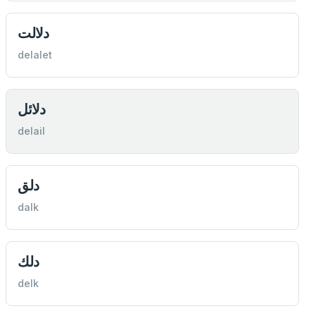
دلالت
delalet
دلائل
delail
دلق
dalk
دلك
delk