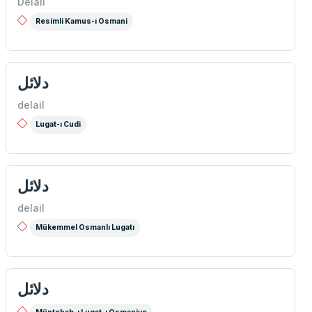
Delâil
Resimli Kamus-ı Osmani
دلائل
delail
Lugat-ı Cudi
دلائل
delail
Mükemmel Osmanlı Lugatı
دلائل