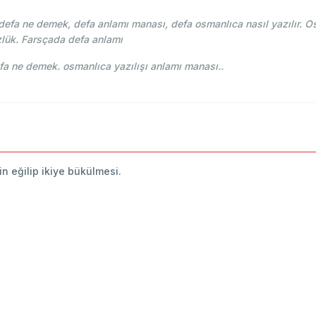
fa ne demek, defa anlamı manası, defa osmanlıca nasıl yazılır. Os
lük. Farsçada defa anlamı
-i Osmani - Ahmed Vefik paşa - دفعه defa ne demek. osmanlıca yazılışı anlamı manası..
in eğilip ikiye bükülmesi.