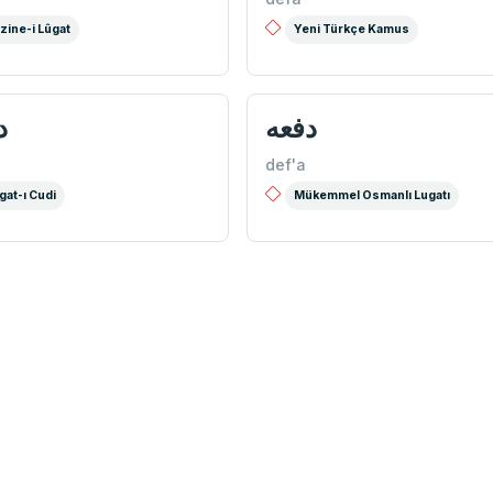
zine-i Lûgat
Yeni Türkçe Kamus
ه
دفعه
def'a
gat-ı Cudi
Mükemmel Osmanlı Lugatı