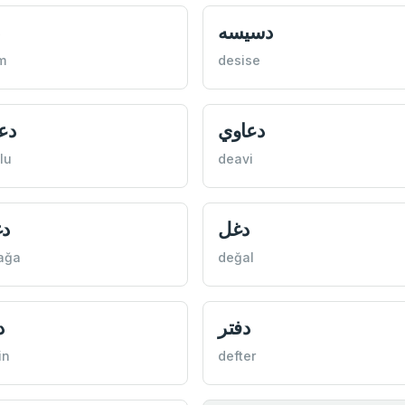
دسيسه
m
desise
الو
دعاوي
lu
deavi
غه
دغل
ağa
değal
ن
دفتر
in
defter