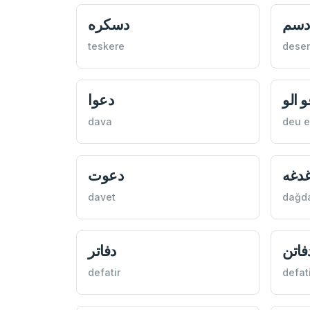
دسكره
دسم
teskere
dese
دعوا
دعو 
dava
deu e
دعوت
دغد
davet
dağd
دفاتر
دفات
defatir
defat