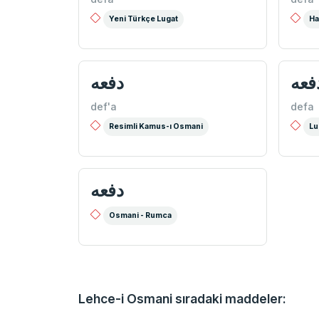
Yeni Türkçe Lugat
Ha
دفعه
دفع
def'a
defa
Resimli Kamus-ı Osmani
Lu
دفعه
Osmani - Rumca
Lehce-i Osmani sıradaki maddeler: