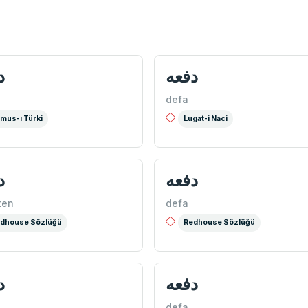
ه
دفعه
defa
mus-ı Türki
Lugat-i Naci
ه
دفعه
ten
defa
dhouse Sözlüğü
Redhouse Sözlüğü
ه
دفعه
defa