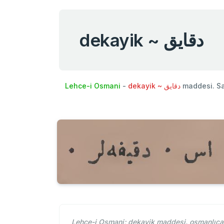
dekayik ~ دقايق
Lehce-i Osmani
-
dekayik ~ دقايق
maddesi. S
Lehce-i Osmani; dekayik maddesi. osmanlıcad