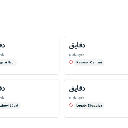
دقايق
دق
ik
dekayik
gat-i Naci
Kamus-ı Osmani
دقايق
دق
ik
dekayik
zine-i Lûgat
Lugat-ı Ebuzziya