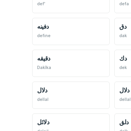
def'
defa
دق
دفينه
define
dak
دك
دقيقه
Dakîka
dek
دلال
دلال
dellal
dellal
دلق
دلائل