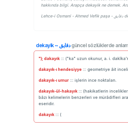
hakkında bilgi. Arapça dekayik ne demek. Ar
Lehc
dekayik ~ دقايق
güncel sözlüklerde anlam
"); dakayık
::: ("ka" uzun okunur, a. i. dakîka
dakayık-ı hendesiyye
::: geometriye âit incel
dakayık-ı umur
::: işlerin ince noktalan.
dakayık-ül-hakayık
::: (hakikatlerin incelik
bâzı kelimelerin benzerleri ve mürâdifleri ar
eseridir.
dakayık
::: (