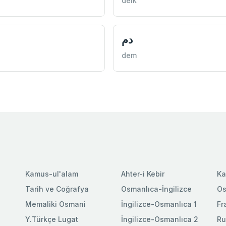
delk
دم
dem
Kamus-ul'alam
Ahter-i Kebir
Ka
Tarih ve Coğrafya
Osmanlıca-İngilizce
Os
Memaliki Osmani
İngilizce-Osmanlıca 1
Fr
Y.Türkçe Lugat
İngilizce-Osmanlıca 2
Ru