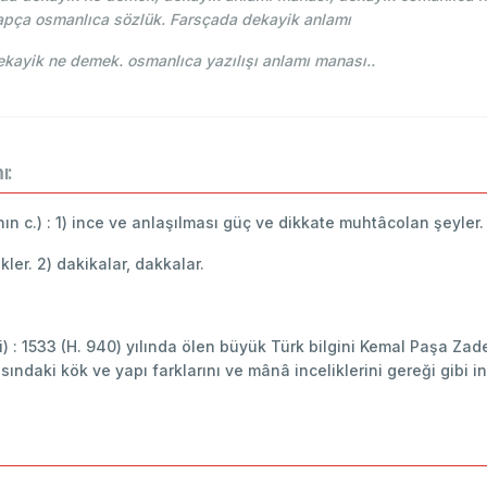
apça osmanlıca sözlük. Farsçada dekayik anlamı
e-i Osmani - Ahmed Vefik paşa - دقايق dekayik ne demek. osmanlıca yazılışı anlamı manası..
ı:
'nın c.) : 1) ince ve anlaşılması güç ve dikkate muhtâcolan şeyler.
ikler. 2) dakikalar, dakkalar.
leri) : 1533 (H. 940) yılında ölen büyük Türk bilgini Kemal Paşa 
asındaki kök ve yapı farklarını ve mânâ incelik­lerini gereği gibi