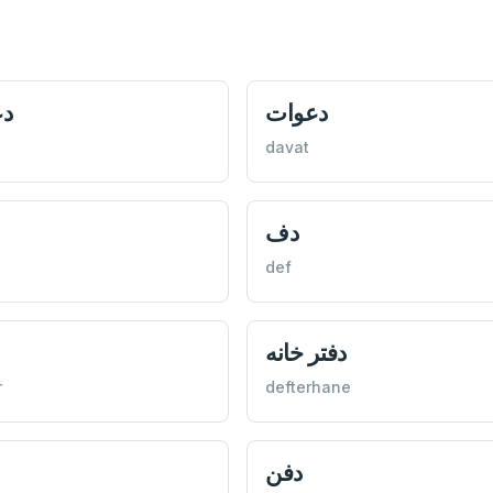
دعوات
دع
davat
دف
def
دفتر خانه
r
defterhane
دفن