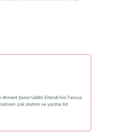
Zade Ahmed Şems'üddîn Efendi'nin Farsça
 inceliven çok mühim ve yazma bir