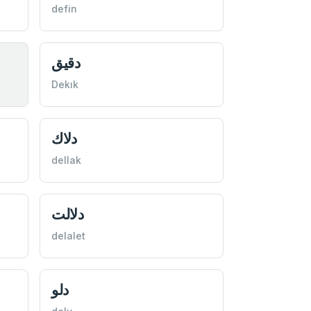
defin
دقيق
Dekık
دلاك
dellak
دلالت
delalet
دلو