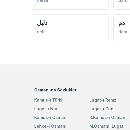
delail
dalk
دم
دليل
delil
dem
Osmanlıca Sözlükler
Kamus-ı Türki
Lugat-ı Remzi
Lugat-ı Naci
Lugat-ı Cudi
Kamus-ı Osmani
R.Kamus-ı Osmani
Lehce-i Osmani
M.Osmanlı Lugatı