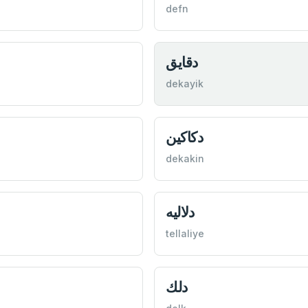
defn
دقايق
dekayik
دكاكين
dekakin
دلاليه
tellaliye
دلك