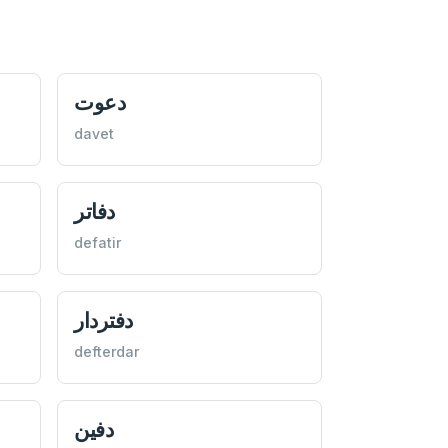
دعوت
davet
دفاتر
defatir
دفتردار
defterdar
دفين