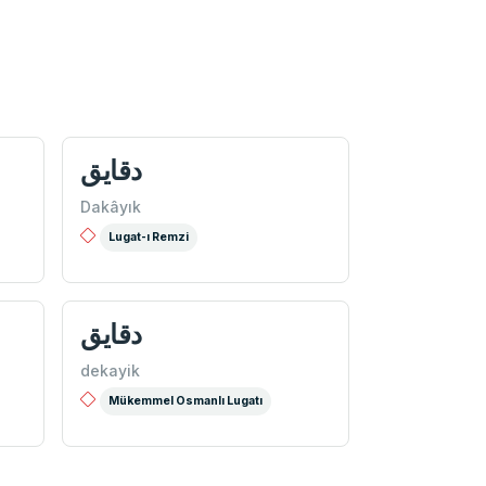
دقايق
Dakâyık
Lugat-ı Remzi
دقايق
dekayik
Mükemmel Osmanlı Lugatı