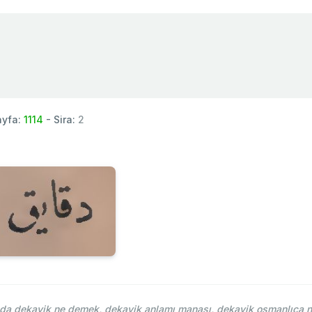
ayfa:
1114
- Sira:
2
a dekayik ne demek, dekayik anlamı manası, dekayik osmanlıca nas