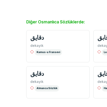
Diğer Osmanlıca Sözlüklerde:
ابق
دقايق
dekayik
dekay
Kamus-u Fransevi
Lu
ايق
دقایق
dekayik
dekay
Almanca Sözlük
Ha