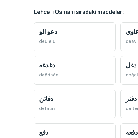
Lehce-i Osmani sıradaki maddeler:
اوي
دعو الو
deu elu
deavi
دغل
دغدغه
dağdağa
değal
دفتر
دفاتن
defatin
defte
دفعه
دفع