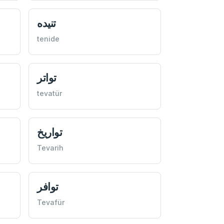
تنيده
tenide
تواتر
tevatür
تواريخ
Tevarih
توافر
Tevafür