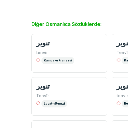
Diğer Osmanlıca Sözlüklerde:
نوير
تنویر
tenvir
Tenvî
Kamus-u Fransevi
Ka
نویر
تنوير
Tenvîr
tenvir
Lugat-ı Remzi
Re