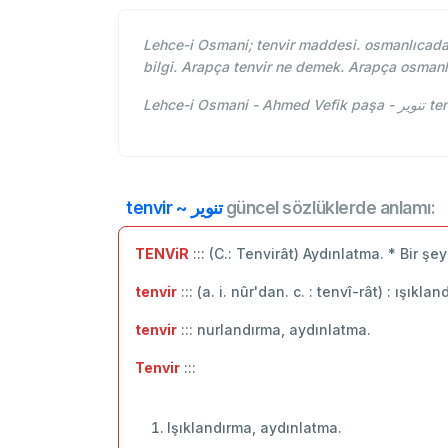
Lehce-i Osmani; tenvir maddesi. osmanlıcada t
bilgi. Arapça tenvir ne demek. Arapça osmanl
Lehce-
tenvir ~ تنویر
güncel sözlüklerde anlamı:
TENViR
::: (C.: Tenvirât) Aydınlatma. * Bir ş
tenvir
::: (a. i. nûr'dan. c. : tenvî-rât) : ışıkl
tenvir
::: nurlandırma, aydınlatma.
Tenvir
:::
Işıklandırma, aydınlatma.