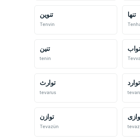
تنها
تنوين
Tenvin
Tenh
واب
تنين
tenin
Tevv
توارد
توارث
tevarus
tevar
وازی
توازن
Tevazün
tevaz