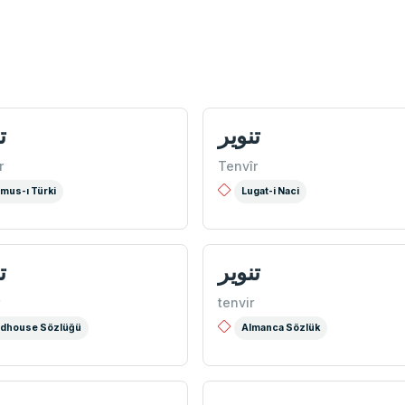
تنوير
ت
r
Tenvîr
mus-ı Türki
Lugat-i Naci
تنویر
ت
tenvir
dhouse Sözlüğü
Almanca Sözlük