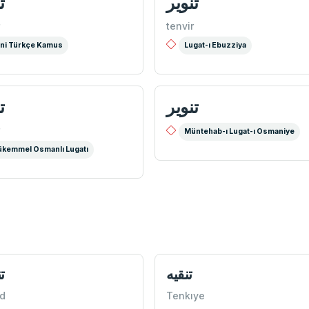
تنویر
ت
tenvir
ni Türkçe Kamus
Lugat-ı Ebuzziya
تنویر
ت
Müntehab-ı Lugat-ı Osmaniye
kemmel Osmanlı Lugatı
تنقيه
ت
d
Tenkıye