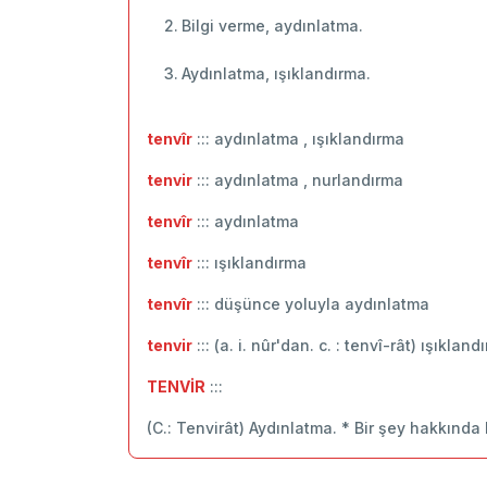
Bilgi verme, aydınlatma.
Aydınlatma, ışıklandırma.
tenvîr
::: aydınlatma , ışıklandırma
tenvir
::: aydınlatma , nurlandırma
tenvîr
::: ‬aydınlatma
tenvîr
::: ışıklandırma
tenvîr
::: düşünce yoluyla aydınlatma
tenvir
::: (a. i. nûr'dan. c. : tenvî-rât) ışıkla
TENVİR
:::
(C.: Tenvirât) Aydınlatma. * Bir şey hakkında