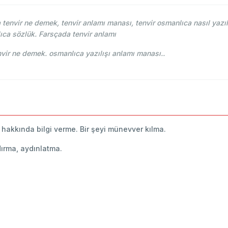
envir ne demek, tenvir anlamı manası, tenvir osmanlıca nasıl yazıl
ıca sözlük. Farsçada tenvir anlamı
i Osmani - Ahmed Vefik paşa - تنویر tenvir ne demek. osmanlıca yazılışı anlamı manası..
ey hakkında bilgi verme. Bir şeyi münevver kılma.
andırma, aydınlatma.