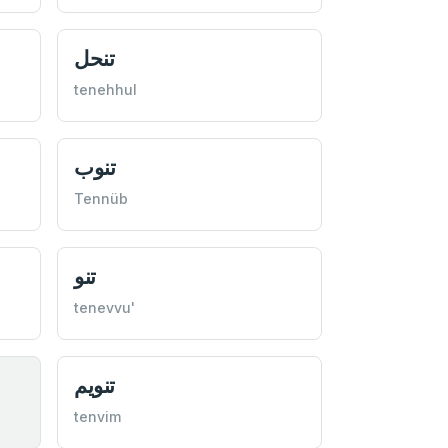
تنحل
tenehhul
تنوب
Tennüb
تنو
tenevvu'
تنویم
tenvim