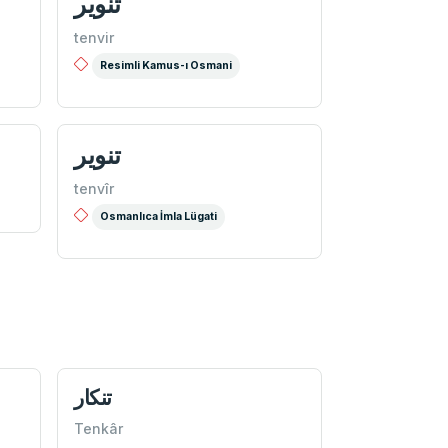
تنویر
tenvir
Resimli Kamus-ı Osmani
تنویر
tenvîr
Osmanlıca İmla Lügati
تنكار
Tenkâr