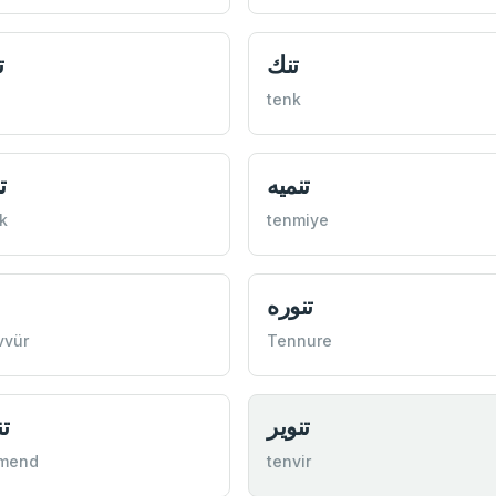
تنك
ت
tenk
ت
k
tenmiye
تنوره
vvür
Tennure
تنویر
تن
mend
tenvir