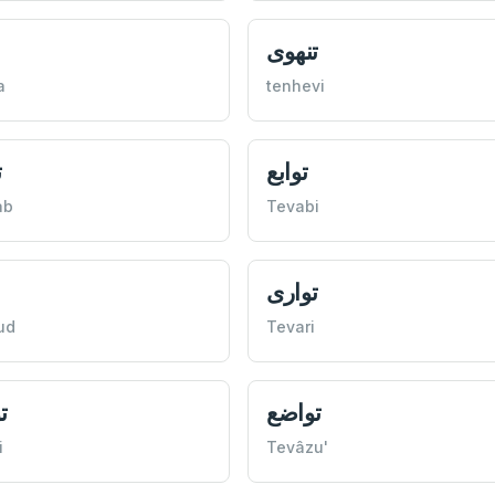
تنهوی
a
tenhevi
توابع
ت
ab
Tevabi
تواری
ud
Tevari
تواضع
ت
i
Tevâzu'