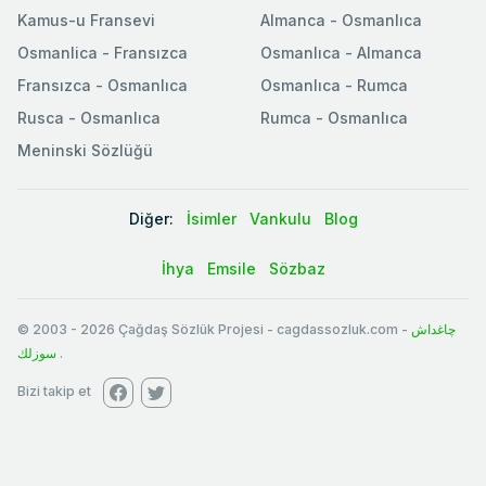
Kamus-u Fransevi
Almanca - Osmanlıca
Osmanlica - Fransızca
Osmanlıca - Almanca
Fransızca - Osmanlıca
Osmanlıca - Rumca
Rusca - Osmanlıca
Rumca - Osmanlıca
Meninski Sözlüğü
Diğer:
İsimler
Vankulu
Blog
İhya
Emsile
Sözbaz
© 2003
-
2026
Çağdaş Sözlük Projesi - cagdassozluk.com -
چاغداش
سوزلك
.
Bizi takip et