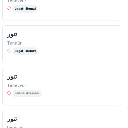
Tenevvür
Lugat-ı Remzi
تنور
Tennûr
Lugat-ı Remzi
تنور
Tenevvür
Lehce-i Osmani
تنور
tenevvür