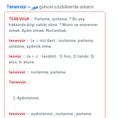
Tenevvür ~ تنور
güncel sözlüklerde anlamı:
TENEVVüR
::: Parlama, ışıldama. * Bir şey
hakkında bilgi sahibi olma. * Münir ve münevver
olmak. Aydın olmak. Nurlanmak.
tenevvür
::: (a. i. nûr'dan) : nurlarıma, parlama,
ışıldama, aydınlık olma.
tennûr
::: (a. i. c. : tenâhîr) : 1) fırın, 2) tandır. 3)
etüv, fr. etüve.
tenevvür
::: nurlanma, parlama.
Tenevvür
:::
Aydınlanma.
tenevvür
::: aydınlanma , nurlanma , parlama