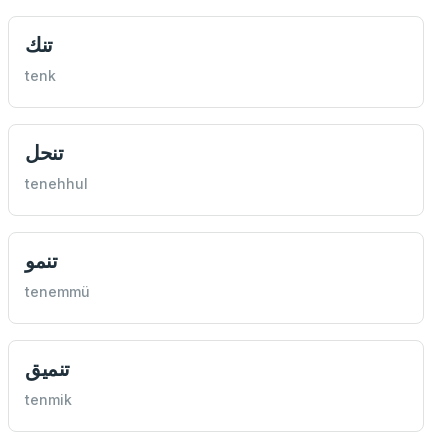
تنك
tenk
تنحل
tenehhul
تنمو
tenemmü
تنميق
tenmik