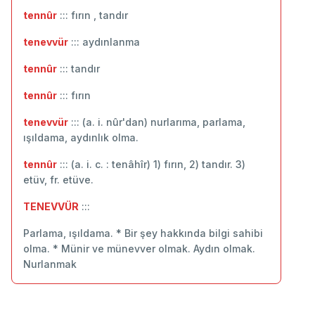
tennûr
::: fırın , tandır
tenevvür
::: ‬aydınlanma
tennûr
::: ‬tandır
tennûr
::: fırın
tenevvür
::: (a. i. nûr'dan) nurlarıma, parlama,
ışıldama, aydınlık olma.
tennûr
::: (a. i. c. : tenâhîr) 1) fırın, 2) tandır. 3)
etüv, fr. etüve.
TENEVVÜR
:::
Parlama, ışıldama. * Bir şey hakkında bilgi sahibi
olma. * Münir ve münevver olmak. Aydın olmak.
Nurlanmak