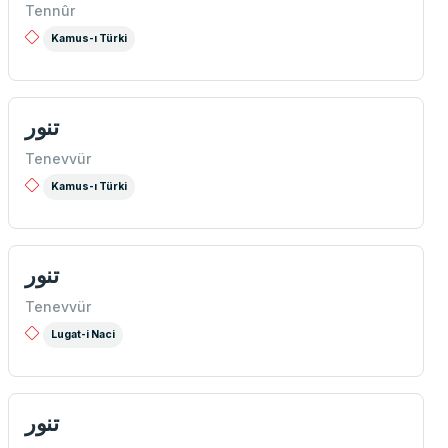
Tennûr
Kamus-ı Türki
تنور
Tenevvür
Kamus-ı Türki
تنور
Tenevvür
Lugat-i Naci
تنور