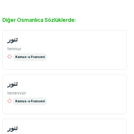
Diğer Osmanlıca Sözlüklerde:
تنور
tennur
Kamus-u Fransevi
تنور
tenevvür
Kamus-u Fransevi
تنور