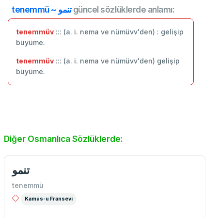
tenemmü ~ تنمو
güncel sözlüklerde anlamı:
tenemmüv
::: (a. i. nema ve nümüvv'den) : gelişip
büyüme.
tenemmüv
::: (a. i. nema ve nümüvv'den) gelişip
büyüme.
Diğer Osmanlıca Sözlüklerde:
تنمو
tenemmü
Kamus-u Fransevi