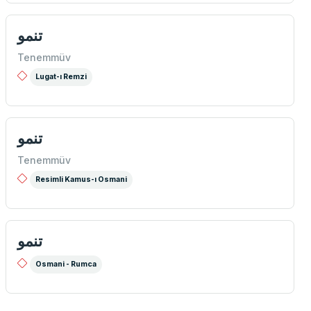
تنمو
Tenemmüv
Lugat-ı Remzi
تنمو
Tenemmüv
Resimli Kamus-ı Osmani
تنمو
Osmani - Rumca