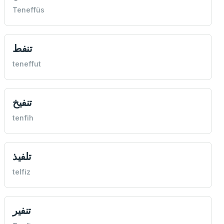
Teneffüs
تنفط
teneffut
تنفيخ
tenfih
تلفيذ
telfiz
تنفير