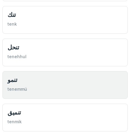
تنك
tenk
تنحل
tenehhul
تنمو
tenemmü
تنميق
tenmik