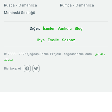
Rusca - Osmanlıca
Rumca - Osmanlıca
Meninski Sözlüğü
Diğer:
İsimler
Vankulu
Blog
İhya
Emsile
Sözbaz
© 2003
-
2026
Çağdaş Sözlük Projesi - cagdassozluk.com -
چاغداش
سوزلك
.
Bizi takip et