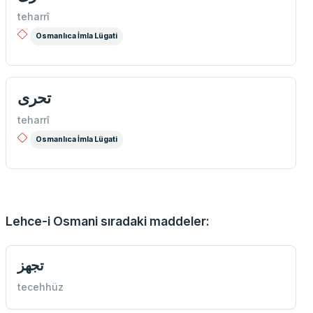
teharrî
Osmanlıca İmla Lügati
تحرى
teharrî
Osmanlıca İmla Lügati
Lehce-i Osmani sıradaki maddeler:
تجهز
tecehhüz