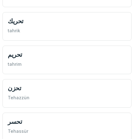
تحريك
tahrik
تحريم
tahrim
تحزن
Tehazzün
تحسر
Tehassür