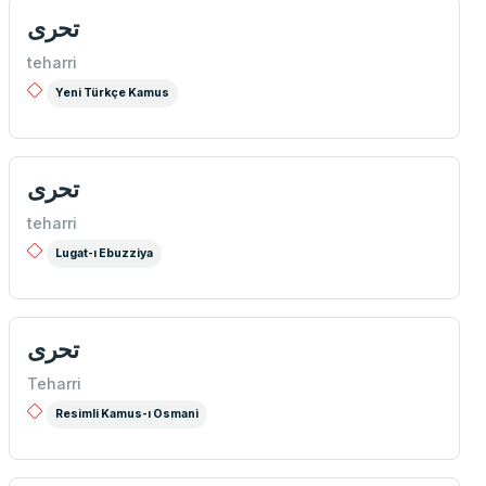
تحری
teharri
Yeni Türkçe Kamus
تحری
teharri
Lugat-ı Ebuzziya
تحری
Teharri
Resimli Kamus-ı Osmani