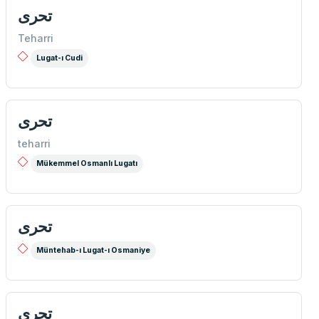
تحری
Teharri
Lugat-ı Cudi
تحری
teharri
Mükemmel Osmanlı Lugatı
تحری
Müntehab-ı Lugat-ı Osmaniye
تحری