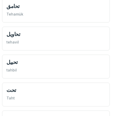
تحامق
Tehamük
تحاويل
tehavil
تحبيل
tahbil
تحت
Taht