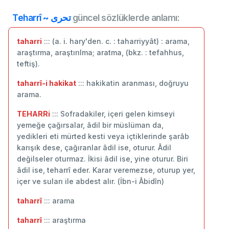
Teharrî ~ تحری
güncel sözlüklerde anlamı:
taharri
::: (a. i. hary'den. c. : taharriyyât) : arama,
araştırma, araştırılma; aratma, (bkz. : tefahhus,
teftiş).
taharrî-i hakikat
::: hakikatin aranması, doğruyu
arama.
TEHARRi
::: Sofradakiler, içeri gelen kimseyi
yemeğe çağırsalar, âdil bir müslüman da,
yedikleri eti mürted kesti veya içtiklerinde şarâb
karışık dese, çağıranlar âdil ise, oturur. Âdil
değilseler oturmaz. İkisi âdil ise, yine oturur. Biri
âdil ise, teharrî eder. Karar veremezse, oturup yer,
içer ve suları ile abdest alır. (İbn-i Âbidîn)
taharrî
::: ‬arama
taharrî
::: araştırma