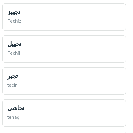
تجهيز
Techîz
تجهيل
Techîl
تجير
tecir
تحاشی
tehaşi