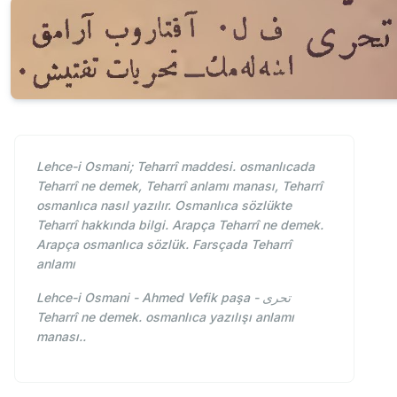
Lehce-i Osmani; Teharrî maddesi. osmanlıcada
Teharrî ne demek, Teharrî anlamı manası, Teharrî
osmanlıca nasıl yazılır. Osmanlıca sözlükte
Teharrî hakkında bilgi. Arapça Teharrî ne demek.
Arapça osmanlıca sözlük. Farsçada Teharrî
anlamı
Lehce-i Osmani - Ahmed Vefik paşa - تحری
Teharrî ne demek. osmanlıca yazılışı anlamı
manası..