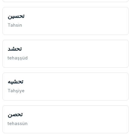
تحسين
Tahsin
تحشد
tehaşşüd
تحشيه
Tahşiye
تحصن
tehassün