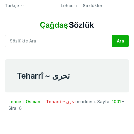
Türkçe
Lehce-i
Sözlükler
Teharrî ~ تحری
Lehce-i Osmani
-
Teharrî ~ تحری
maddesi. Sayfa:
1001
-
Sira:
6