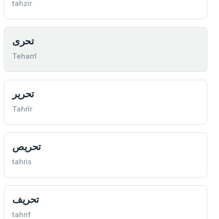
tahzir
تحری
Teharrî
تحرير
Tahrîr
تحريص
tahris
تحريف
tahrif