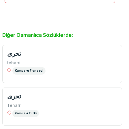
Diğer Osmanlıca Sözlüklerde:
تحری
teharri
Kamus-u Fransevi
تحری
Teharrî
Kamus-ı Türki