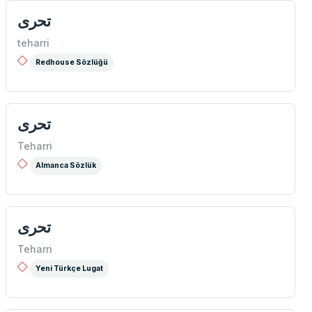
تحری
teharri
Redhouse Sözlüğü
تحری
Teharri
Almanca Sözlük
تحری
Teharri
Yeni Türkçe Lugat