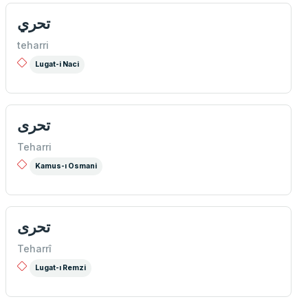
تحري
teharri
Lugat-i Naci
تحری
Teharri
Kamus-ı Osmani
تحری
Teharrî
Lugat-ı Remzi