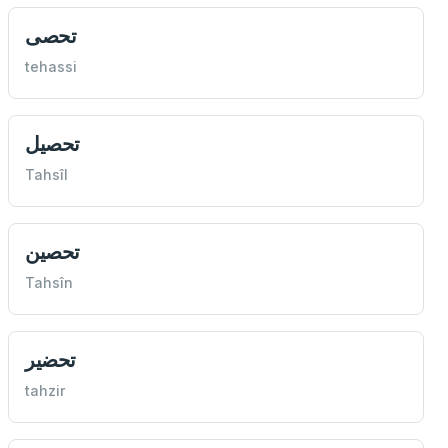
تحصی
tehassi
تحصيل
Tahsîl
تحصين
Tahsîn
تحضير
tahzir