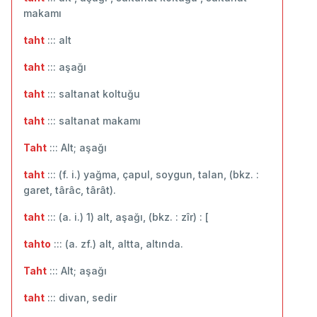
makamı
taht
::: ‬alt
taht
::: aşağı
taht
::: ‬saltanat koltuğu
taht
::: saltanat makamı
Taht
::: Alt; aşağı
taht
::: (f. i.) yağma, çapul, soygun, talan, (bkz. :
garet, târâc, târât).
taht
::: (a. i.) 1) alt, aşağı, (bkz. : zîr) : [
tahto
::: (a. zf.) alt, altta, altında.
Taht
::: Alt; aşağı
taht
::: divan, sedir