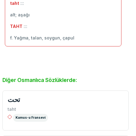
taht
:::
alt; aşağı
TAHT
:::
f. Yağma, talan, soygun, çapul
Diğer Osmanlıca Sözlüklerde:
تحت
taht
Kamus-u Fransevi