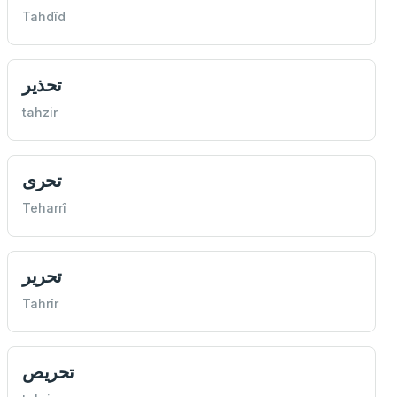
Tahdîd
تحذير
tahzir
تحری
Teharrî
تحرير
Tahrîr
تحريص