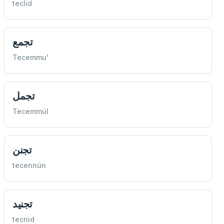
teclid
تجمع
Tecemmu'
تجمل
Tecemmül
تجنن
tecennün
تجنيد
tecnid