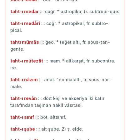
taht-ı medar
::: coğr. * astropika, fr. subtropi-que.
taht-ı medârî
::: coğr. * astropikal, fr. subtro-
pical.
tahtı mümâs
::: geo. * teğet altı, fr. sous-tan-
gente.
taht-ı mütezât
::: mam. * altkarşıt, fr. subcontra.
ire.
taht-ı nâzım
::: anat. "normalaltı, fr. sous-nor-
male.
taht-ı revân
::: dört kişi ve ekseriya iki katır
tarafından taşınan nakil vâsıtası.
taht-ı sınıf
::: bot. altsınıf.
taht-ı şube
::: alt şube. 2) s. elde.