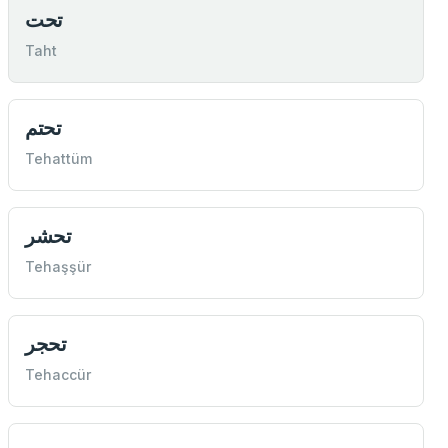
تحت
Taht
تحتم
Tehattüm
تحشر
Tehaşşür
تحجر
Tehaccür