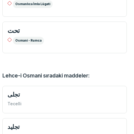
Osmanlıca İmla Lügati
تحت
Osmani - Rumca
Lehce-i Osmani sıradaki maddeler:
تجلی
Tecelli
تجليد