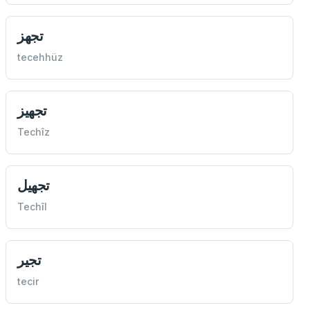
تجهز
tecehhüz
تجهيز
Techîz
تجهيل
Techîl
تجير
tecir