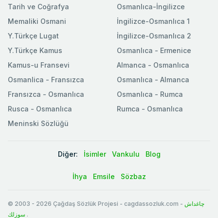
Tarih ve Coğrafya
Osmanlıca-İngilizce
Memaliki Osmani
İngilizce-Osmanlıca 1
Y.Türkçe Lugat
İngilizce-Osmanlıca 2
Y.Türkçe Kamus
Osmanlıca - Ermenice
Kamus-u Fransevi
Almanca - Osmanlıca
Osmanlica - Fransızca
Osmanlıca - Almanca
Fransızca - Osmanlıca
Osmanlıca - Rumca
Rusca - Osmanlıca
Rumca - Osmanlıca
Meninski Sözlüğü
Diğer:
İsimler
Vankulu
Blog
İhya
Emsile
Sözbaz
© 2003
-
2026
Çağdaş Sözlük Projesi - cagdassozluk.com -
چاغداش
سوزلك
.