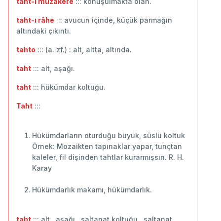
taht-ı müzâkere
::: konuşulmakta olan.
taht-ı râhe
::: avucun içinde, küçük parmağın
altındaki çıkıntı.
tahto
::: (a. zf.) : alt, altta, altında.
taht
::: alt, aşağı.
taht
::: hükümdar koltuğu.
Taht
:::
Hükümdarların oturduğu büyük, süslü koltuk
Örnek: Mozaikten tapınaklar yapar, tunçtan
kaleler, fil dişinden tahtlar kurarmışsın. R. H.
Karay
Hükümdarlık makamı, hükümdarlık.
taht
::: alt , aşağı , saltanat koltuğu , saltanat