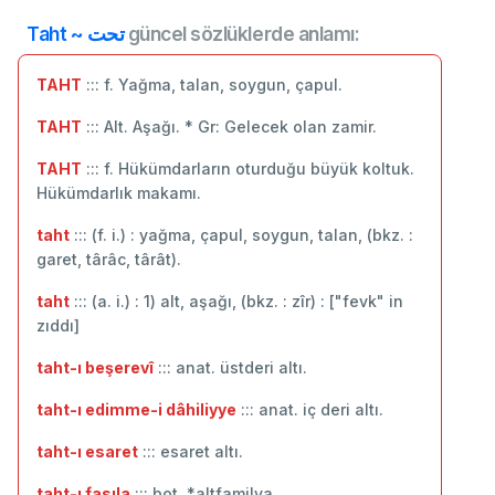
Taht ~ تحت
güncel sözlüklerde anlamı:
TAHT
::: f. Yağma, talan, soygun, çapul.
TAHT
::: Alt. Aşağı. * Gr: Gelecek olan zamir.
TAHT
::: f. Hükümdarların oturduğu büyük koltuk.
Hükümdarlık makamı.
taht
::: (f. i.) : yağma, çapul, soygun, talan, (bkz. :
garet, târâc, târât).
taht
::: (a. i.) : 1) alt, aşağı, (bkz. : zîr) : ["fevk" in
zıddı]
taht-ı beşerevî
::: anat. üstderi altı.
taht-ı edimme-i dâhiliyye
::: anat. iç deri altı.
taht-ı esaret
::: esaret altı.
taht-ı fasıla
::: bot. *altfamilya.