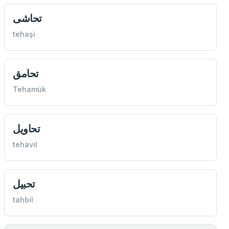
تحاشی
tehaşi
تحامق
Tehamük
تحاويل
tehavil
تحبيل
tahbil