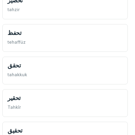
تحضير
tahzir
تحفظ
tehaffüz
تحقق
tahakkuk
تحقير
Tahkîr
تحقيق