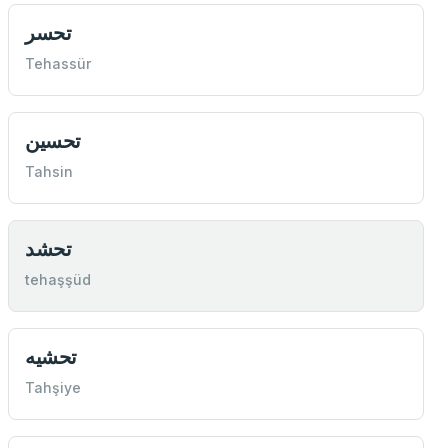
تحسر
Tehassür
تحسين
Tahsin
تحشد
tehaşşüd
تحشيه
Tahşiye