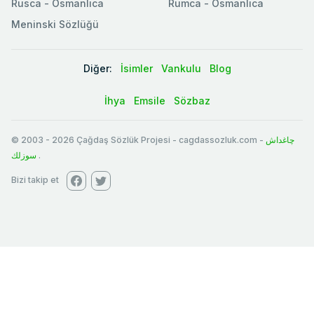
Rusca - Osmanlıca
Rumca - Osmanlıca
Meninski Sözlüğü
Diğer:
İsimler
Vankulu
Blog
İhya
Emsile
Sözbaz
© 2003
-
2026
Çağdaş Sözlük Projesi - cagdassozluk.com -
چاغداش
سوزلك
.
Bizi takip et