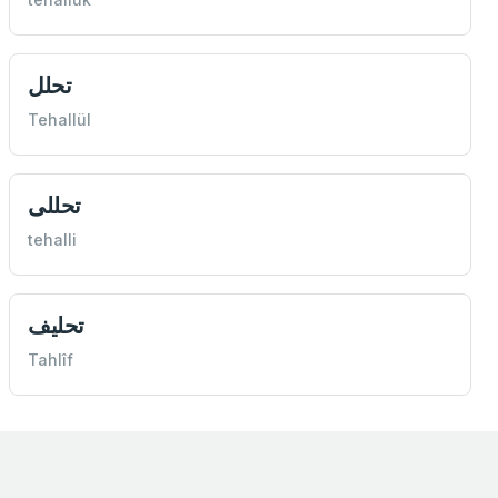
تحلل
Tehallül
تحللی
tehalli
تحليف
Tahlîf