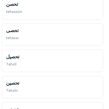
تحصن
tehassün
تحصی
tehassi
تحصيل
Tahsîl
تحصين
Tahsîn