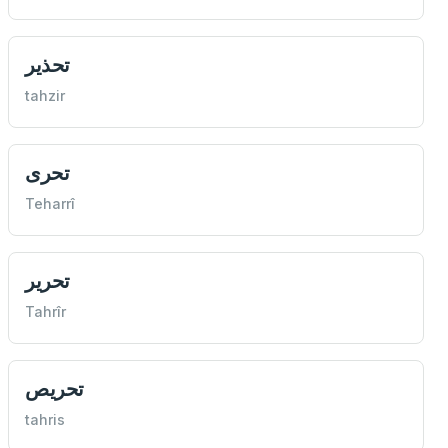
تحذير
tahzir
تحری
Teharrî
تحرير
Tahrîr
تحريص
tahris