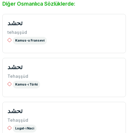
Diğer Osmanlıca Sözlüklerde:
تحشد
tehaşşüd
Kamus-u Fransevi
تحشد
Tehaşşüd
Kamus-ı Türki
تحشد
Tehaşşüd
Lugat-i Naci