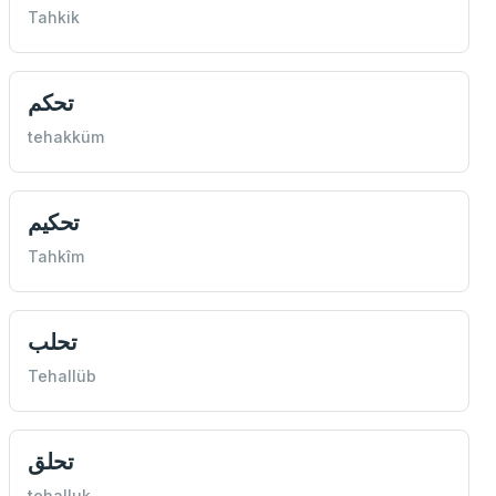
Tahkik
تحكم
tehakküm
تحكيم
Tahkîm
تحلب
Tehallüb
تحلق
tehalluk