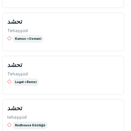
تحشد
Tehaşşüd
Kamus-ı Osmani
تحشد
Tehaşşüd
Lugat-ı Remzi
تحشد
tehaşşüd
Redhouse Sözlüğü