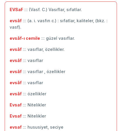
EVSaF
::: (Vasf. C.) Vasıflar, sıfatlar.
evsâf
::: (a. i. vasfın c.) : sıfatlar, kaliteler, (bkz. :
vasf).
evsâf-ı cemile
::: güzel vasıflar.
evsâf
::: vasıflar, özellikler.
evsāf
::: vasıflar
evsâf
::: vasıflar , özellikler
evsâf
::: ‬vasıflar
evsâf
::: özellikler
Evsaf
::: Nitelikler
Evsaf
::: Nitelikler
evsaf
::: hususiyet, seciye