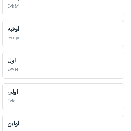
Evkâf
اوقيه
evkıye
اول
Evvel
اولی
Evlâ
اولين