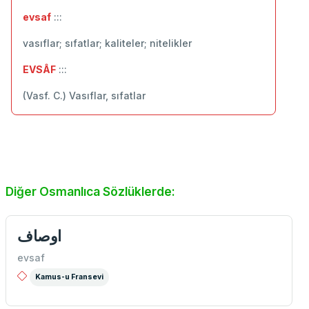
evsaf
:::
vasıflar; sıfatlar; kaliteler; nitelikler
EVSÂF
:::
(Vasf. C.) Vasıflar, sıfatlar
Diğer Osmanlıca Sözlüklerde:
اوصاف
evsaf
Kamus-u Fransevi