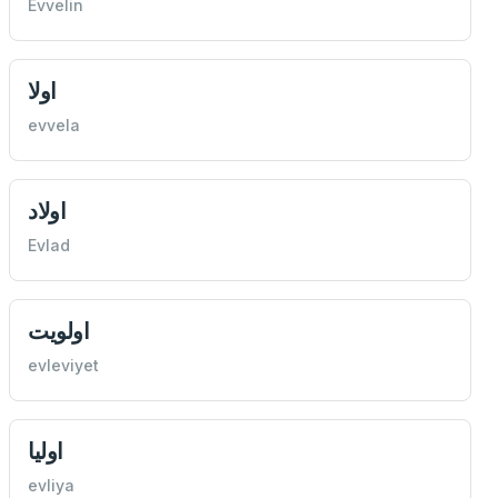
Evvelin
اولا
evvela
اولاد
Evlad
اولويت
evleviyet
اوليا
evliya