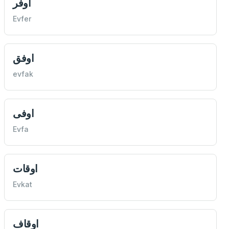
اوفر
Evfer
اوفق
evfak
اوفی
Evfa
اوقات
Evkat
اوقاف