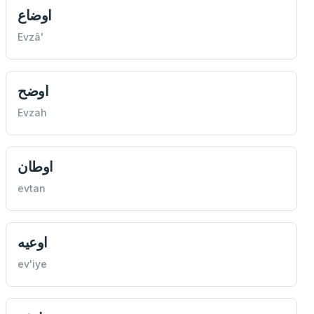
اوضاع
Evzâ'
اوضح
Evzah
اوطان
evtan
اوعيه
ev'iye