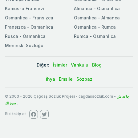
Kamus-u Fransevi
Almanca - Osmanlıca
Osmanlica - Fransızca
Osmanlıca - Almanca
Fransızca - Osmanlıca
Osmanlıca - Rumca
Rusca - Osmanlıca
Rumca - Osmanlıca
Meninski Sözlüğü
Diğer:
İsimler
Vankulu
Blog
İhya
Emsile
Sözbaz
© 2003
-
2026
Çağdaş Sözlük Projesi - cagdassozluk.com -
چاغداش
سوزلك
.
Bizi takip et