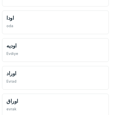
اودا
oda
اوديه
Evdiye
اوراد
Evrad
اوراق
evrak