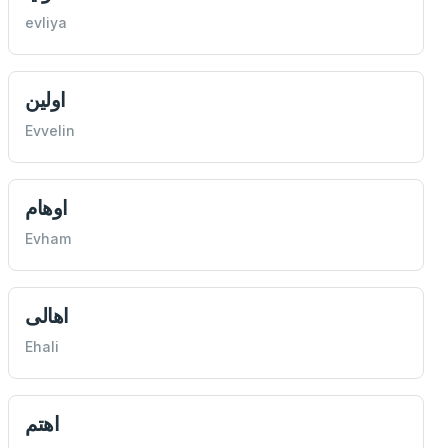
evliya
اولين
Evvelin
اوهام
Evham
اهالی
Ehali
اهتم