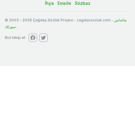
İhya
Emsile
Sözbaz
© 2003
-
2026
Çağdaş Sözlük Projesi - cagdassozluk.com -
چاغداش
سوزلك
.
Bizi takip et