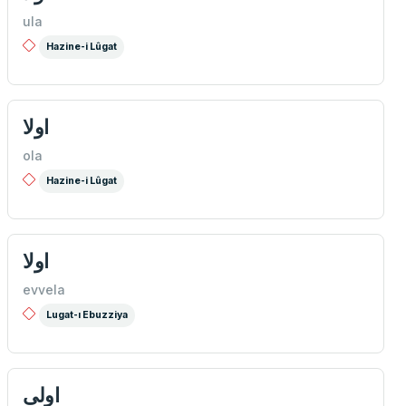
ula
Hazine-i Lûgat
اولا
ola
Hazine-i Lûgat
اولا
evvela
Lugat-ı Ebuzziya
اولی