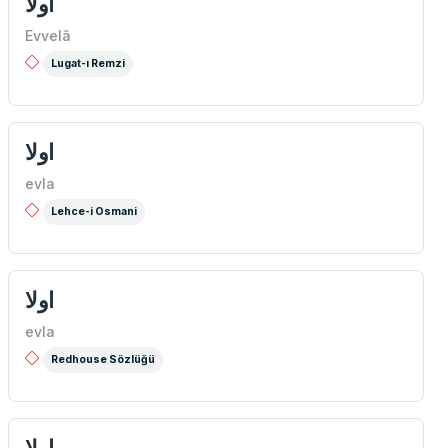
اولا
Evvelâ
Lugat-ı Remzi
اولا
evla
Lehce-i Osmani
اولا
evla
Redhouse Sözlüğü