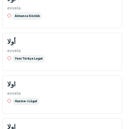
evvela
Almanca Sözlük
أولا
evvela
Yeni Türkçe Lugat
اولا
evvela
Hazine-i Lûgat
اولا