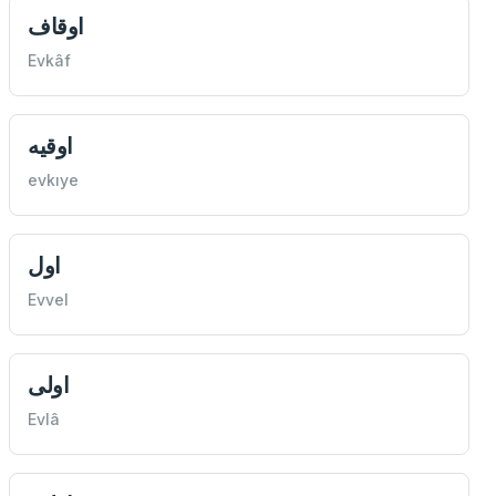
اوقاف
Evkâf
اوقيه
evkıye
اول
Evvel
اولی
Evlâ