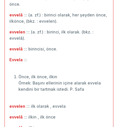
önce.
evvelâ
::: (a. zf.) : birinci olarak, her şeyden önce,
ilkönce, (bkz. : evvelen).
evvelen
::: (a. zf.) : birinci, ilk olarak. (bkz. :
evvelâ).
evvelâ
::: birincisi, önce.
Evvela
:::
Önce, ilk önce, ilkin
Örnek: Başını ellerinin içine alarak evvela
kendini bir tartmak istedi. P. Safa
evvelen
::: ilk olarak , evvela
evvelâ
::: ilkin , ilk önce