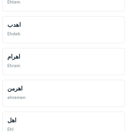
Ehtem
اهدب
Ehdeb
اهرام
Ehram
اهرمن
ehremen
اهل
Ehl