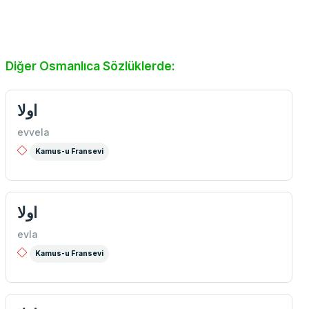
Diğer Osmanlıca Sözlüklerde:
اولا
evvela
Kamus-u Fransevi
اولا
evla
Kamus-u Fransevi