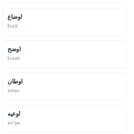
اوضاع
Evzâ'
اوضح
Evzah
اوطان
evtan
اوعيه
ev'iye