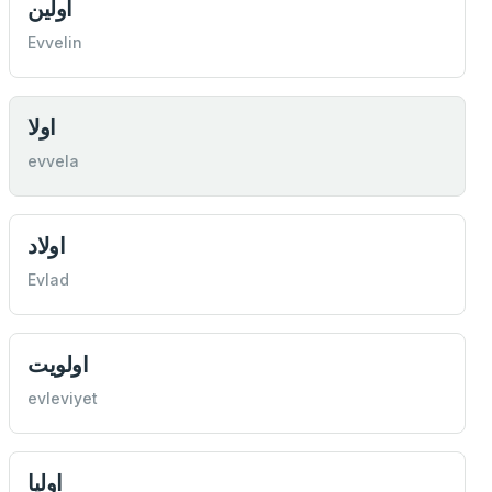
اولين
Evvelin
اولا
evvela
اولاد
Evlad
اولويت
evleviyet
اوليا