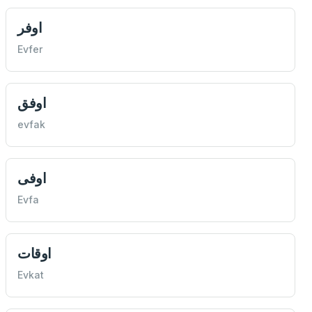
اوفر
Evfer
اوفق
evfak
اوفی
Evfa
اوقات
Evkat