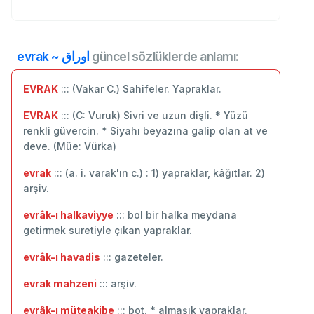
evrak ~ اوراق
güncel sözlüklerde anlamı:
EVRAK
::: (Vakar C.) Sahifeler. Yapraklar.
EVRAK
::: (C: Vuruk) Sivri ve uzun dişli. * Yüzü
renkli güvercin. * Siyahı beyazına galip olan at ve
deve. (Müe: Vürka)
evrak
::: (a. i. varak'ın c.) : 1) yapraklar, kâğıtlar. 2)
arşiv.
evrâk-ı halkaviyye
::: bol bir halka meydana
getirmek suretiyle çıkan yapraklar.
evrâk-ı havadis
::: gazeteler.
evrak mahzeni
::: arşiv.
evrâk-ı müteakibe
::: bot. * almaşık yapraklar.