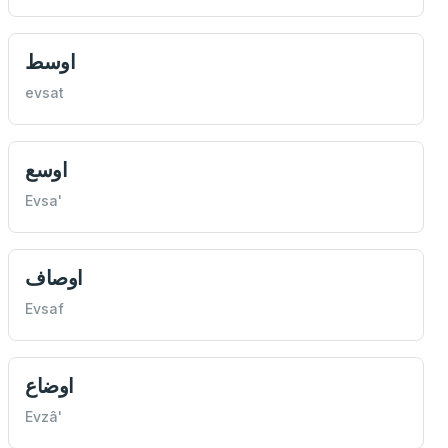
اوسط
evsat
اوسع
Evsa'
اوصاف
Evsaf
اوضاع
Evzâ'