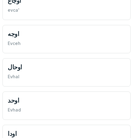
اوجاع
evca'
اوجه
Evceh
اوحال
Evhal
اوحد
Evhad
اودا