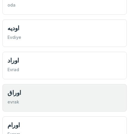
oda
اوديه
Evdiye
اوراد
Evrad
اوراق
evrak
اورام