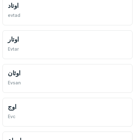
اوتاد
evtad
اوتار
Evtar
اوثان
Evsan
اوج
Evc