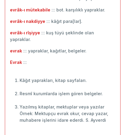
evrâk-ı mütekabile
::: bot. karşılıklı yapraklar.
evrâk-ı nakdiyye
::: kâğıt para[lar].
evrâk-ı rîşiyye
::: kuş tüyü şeklinde olan
yapraklar.
evrak
::: yapraklar, kağıtlar, belgeler.
Evrak
:::
Kâğıt yaprakları, kitap sayfaları.
Resmî kurumlarda işlem gören belgeler.
Yazılmış kitaplar, mektuplar veya yazılar
Örnek: Mektupçu evrak okur, cevap yazar,
muhabere işlerini idare ederdi. S. Ayverdi