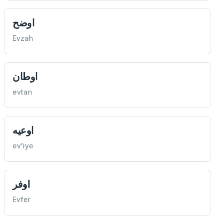
اوضح
Evzah
اوطان
evtan
اوعيه
ev'iye
اوفر
Evfer