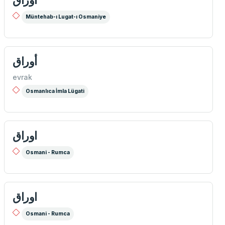
Müntehab-ı Lugat-ı Osmaniye
أوراق
evrak
Osmanlıca İmla Lügati
اوراق
Osmani - Rumca
اوراق
Osmani - Rumca