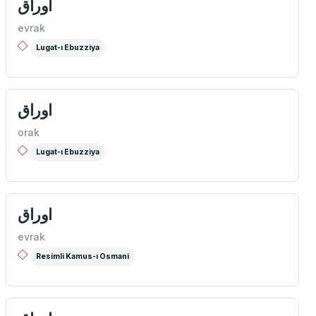
اوراق
evrak
Lugat-ı Ebuzziya
اوراق
orak
Lugat-ı Ebuzziya
اوراق
evrak
Resimli Kamus-ı Osmani