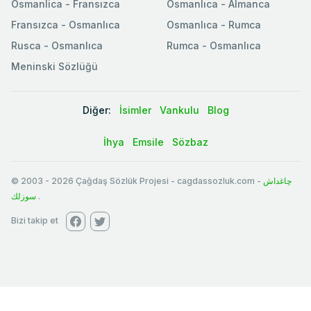
Osmanlica - Fransızca
Osmanlıca - Almanca
Fransızca - Osmanlıca
Osmanlıca - Rumca
Rusca - Osmanlıca
Rumca - Osmanlıca
Meninski Sözlüğü
Diğer:
İsimler
Vankulu
Blog
İhya
Emsile
Sözbaz
© 2003
-
2026
Çağdaş Sözlük Projesi - cagdassozluk.com -
چاغداش
سوزلك
.
Bizi takip et