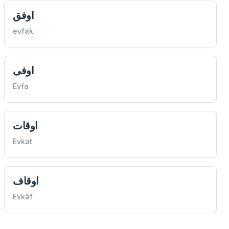
اوفق
evfak
اوفی
Evfa
اوقات
Evkat
اوقاف
Evkâf