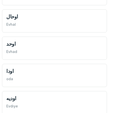
اوحال
Evhal
اوحد
Evhad
اودا
oda
اوديه
Evdiye