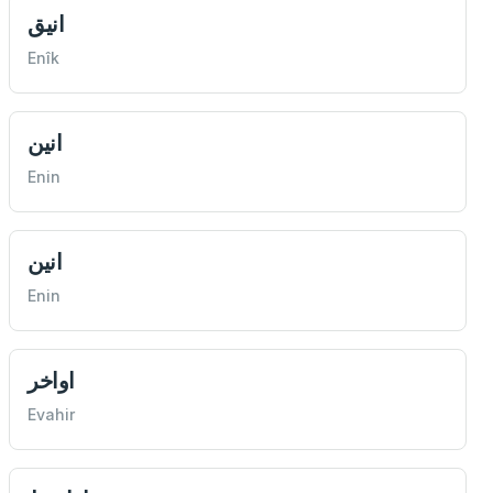
انيق
Enîk
انين
Enin
انين
Enin
اواخر
Evahir