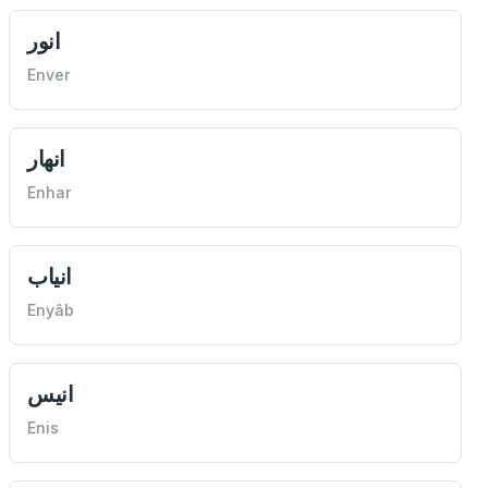
انور
Enver
انهار
Enhar
انياب
Enyâb
انيس
Enis