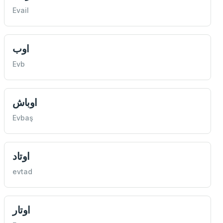
Evail
اوب
Evb
اوباش
Evbaş
اوتاد
evtad
اوتار