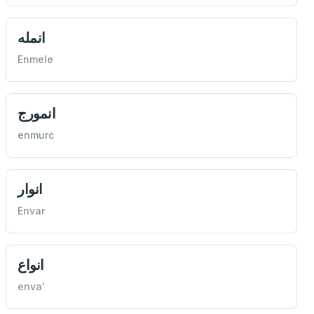
انمله
Enmele
انمورج
enmurc
انوار
Envar
انواع
enva'