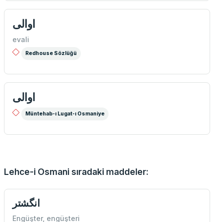
اوالی
evali
Redhouse Sözlüğü
اوالی
Müntehab-ı Lugat-ı Osmaniye
Lehce-i Osmani sıradaki maddeler:
انگشتر
Engüşter, engüşteri