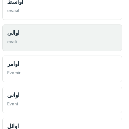
اواسط
evasıt
اوالی
evali
اوامر
Evamir
اوانی
Evani
اوائل