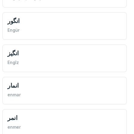
انگور
Engür
انگیز
Engîz
انمار
enmar
انمر
enmer