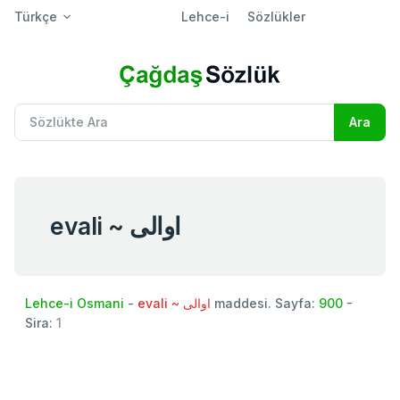
Türkçe
Lehce-i
Sözlükler
evali ~ اوالی
Lehce-i Osmani
-
evali ~ اوالی
maddesi. Sayfa:
900
-
Sira:
1