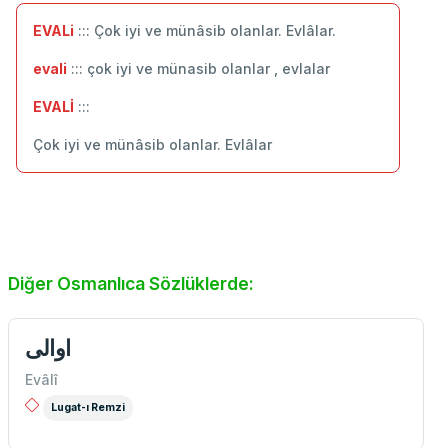
EVALi
::: Çok iyi ve münâsib olanlar. Evlâlar.
evali
::: çok iyi ve münasib olanlar , evlalar
EVALİ
:::
Çok iyi ve münâsib olanlar. Evlâlar
Diğer Osmanlıca Sözlüklerde:
اوالی
Evâlî
Lugat-ı Remzi