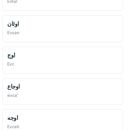
Evtar
اوثان
Evsan
اوج
Evc
اوجاع
evca'
اوجه
Evceh