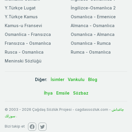
Y.Türkçe Lugat
İngilizce-Osmanlıca 2
Y.Türkçe Kamus
Osmanlıca - Ermenice
Kamus-u Fransevi
Almanca - Osmanlıca
Osmanlica - Fransızca
Osmanlıca - Almanca
Fransızca - Osmanlıca
Osmanlıca - Rumca
Rusca - Osmanlıca
Rumca - Osmanlıca
Meninski Sözlüğü
Diğer:
İsimler
Vankulu
Blog
İhya
Emsile
Sözbaz
© 2003
-
2026
Çağdaş Sözlük Projesi - cagdassozluk.com -
چاغداش
سوزلك
.
Bizi takip et