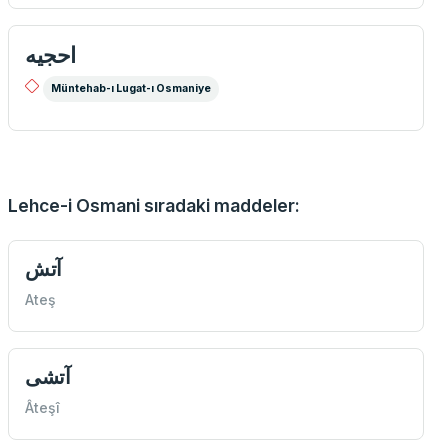
احجيه
Müntehab-ı Lugat-ı Osmaniye
Lehce-i Osmani sıradaki maddeler:
آتش
Ateş
آتشی
Âteşî