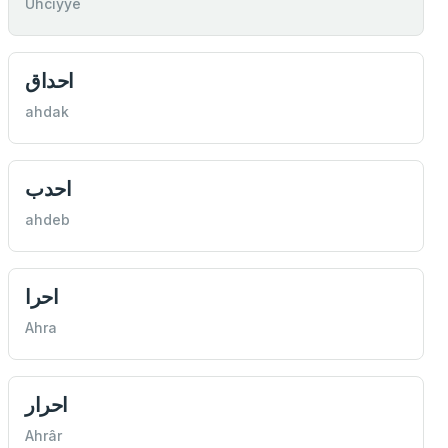
Uhciyye
احداق
ahdak
احدب
ahdeb
احرا
Ahra
احرار
Ahrâr