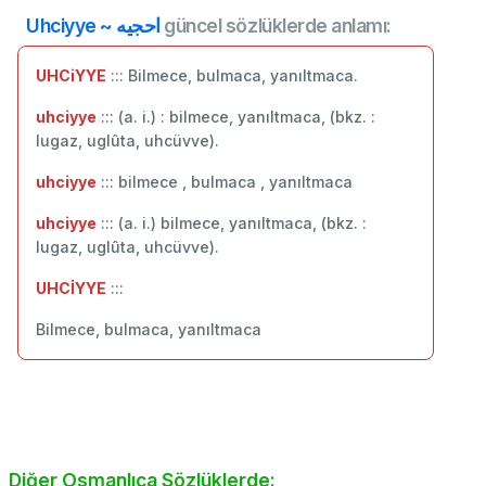
Uhciyye ~ احجيه
güncel sözlüklerde anlamı:
UHCiYYE
::: Bilmece, bulmaca, yanıltmaca.
uhciyye
::: (a. i.) : bilmece, yanıltmaca, (bkz. :
lugaz, uglûta, uhcüvve).
uhciyye
::: bilmece , bulmaca , yanıltmaca
uhciyye
::: (a. i.) bilmece, yanıltmaca, (bkz. :
lugaz, uglûta, uhcüvve).
UHCİYYE
:::
Bilmece, bulmaca, yanıltmaca
Diğer Osmanlıca Sözlüklerde: