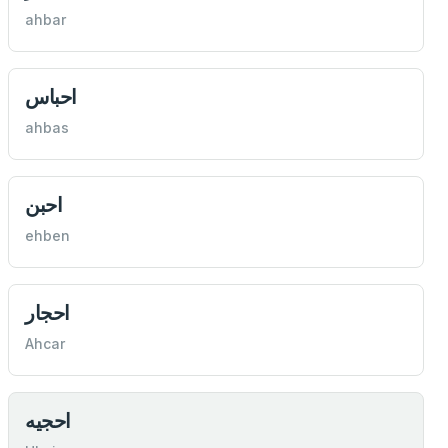
ahbar
احباس
ahbas
احبن
ehben
احجار
Ahcar
احجيه