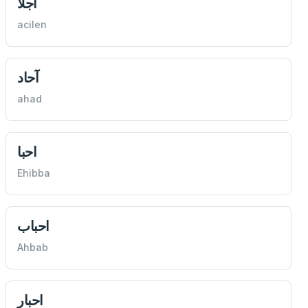
آجلا
acilen
آحاد
ahad
احبا
Ehibba
احباب
Ahbab
احبار