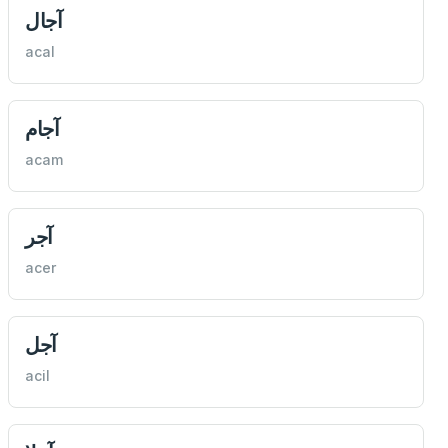
آجال
acal
آجام
acam
آجر
acer
آجل
acil