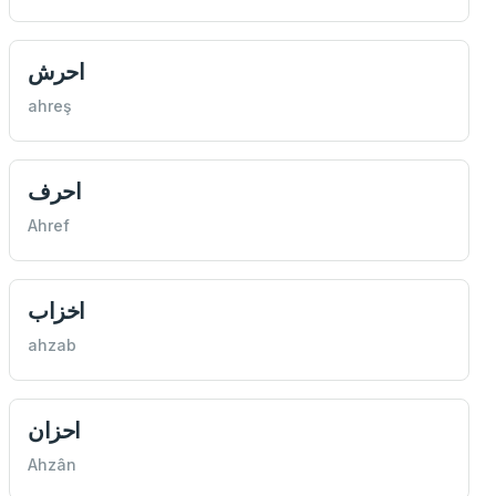
احرش
ahreş
احرف
Ahref
اخزاب
ahzab
احزان
Ahzân