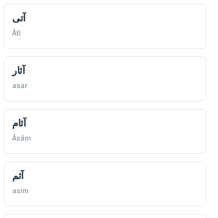
آتی
Âtî
آثار
asar
آثام
Âsâm
آثم
asim