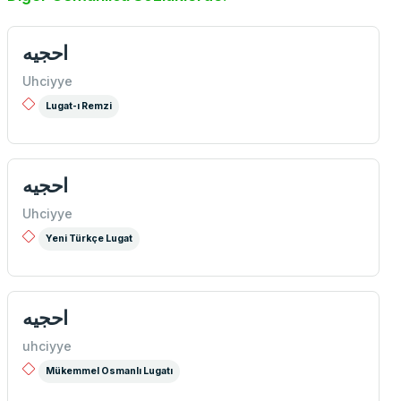
احجيه
Uhciyye
Lugat-ı Remzi
احجيه
Uhciyye
Yeni Türkçe Lugat
احجيه
uhciyye
Mükemmel Osmanlı Lugatı