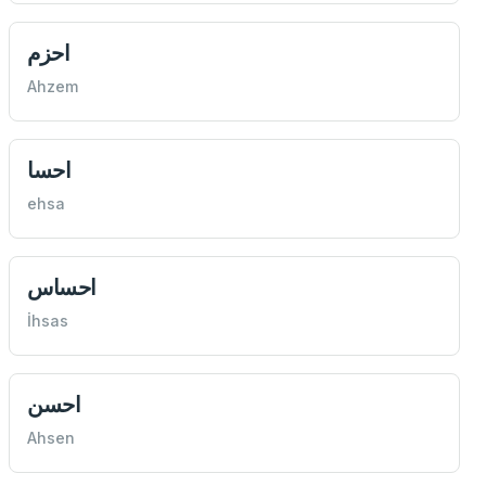
احزم
Ahzem
احسا
ehsa
احساس
İhsas
احسن
Ahsen