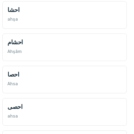
احشا
ahşa
احشام
Ahşâm
احصا
Ahsa
احصی
ahsa