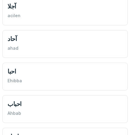
آجلا
acilen
آحاد
ahad
احبا
Ehibba
احباب
Ahbab