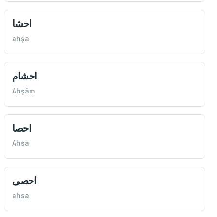
احشا
ahşa
احشام
Ahşâm
احصا
Ahsa
احصی
ahsa