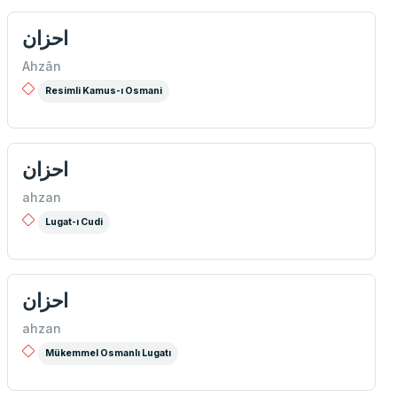
احزان
Ahzân
Resimli Kamus-ı Osmani
احزان
ahzan
Lugat-ı Cudi
احزان
ahzan
Mükemmel Osmanlı Lugatı