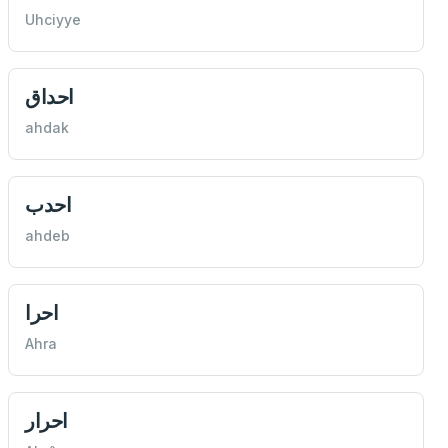
Uhciyye
احداق
ahdak
احدب
ahdeb
احرا
Ahra
احرار