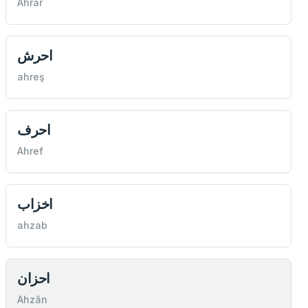
Ahrâr
احرش
ahreş
احرف
Ahref
اخزاب
ahzab
احزان
Ahzân