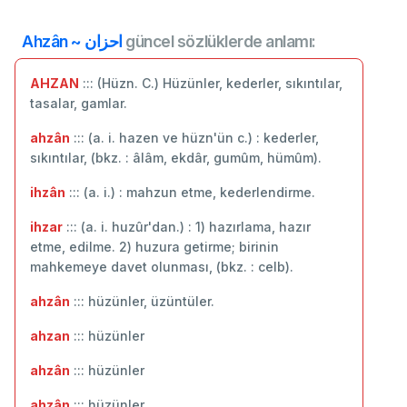
Ahzân ~ احزان
güncel sözlüklerde anlamı:
AHZAN
::: (Hüzn. C.) Hüzünler, kederler, sıkıntılar,
tasalar, gamlar.
ahzân
::: (a. i. hazen ve hüzn'ün c.) : kederler,
sıkıntılar, (bkz. : âlâm, ekdâr, gumûm, hümûm).
ihzân
::: (a. i.) : mahzun etme, kederlendirme.
ihzar
::: (a. i. huzûr'dan.) : 1) hazırlama, hazır
etme, edilme. 2) huzura getirme; birinin
mahkemeye davet olunması, (bkz. : celb).
ahzân
::: hüzünler, üzüntüler.
ahzan
::: hüzünler
ahzân
::: hüzünler
ahzân
::: ‬hüzünler