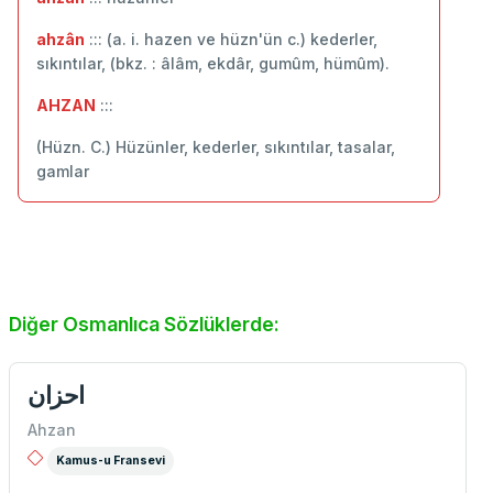
ahzân
::: (a. i. hazen ve hüzn'ün c.) kederler,
sıkıntılar, (bkz. : âlâm, ekdâr, gumûm, hümûm).
AHZAN
:::
(Hüzn. C.) Hüzünler, kederler, sıkıntılar, tasalar,
gamlar
Diğer Osmanlıca Sözlüklerde:
احزان
Ahzan
Kamus-u Fransevi