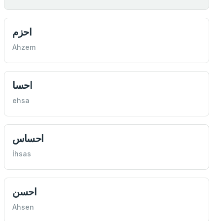
احزم
Ahzem
احسا
ehsa
احساس
İhsas
احسن
Ahsen