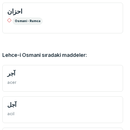
احزان
Osmani - Rumca
Lehce-i Osmani sıradaki maddeler:
آجر
acer
آجل
acil