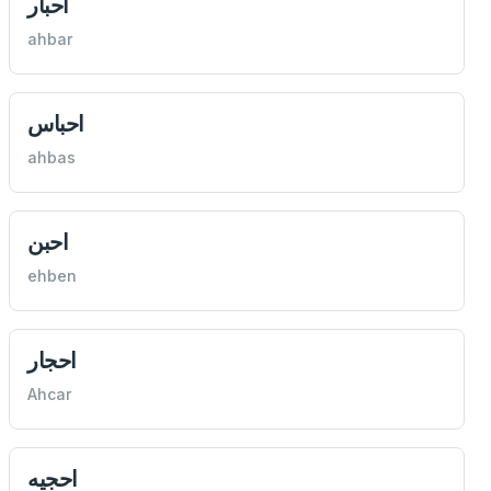
احبار
ahbar
احباس
ahbas
احبن
ehben
احجار
Ahcar
احجيه