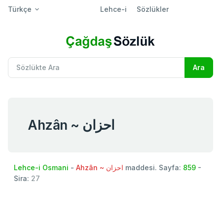
Türkçe
Lehce-i
Sözlükler
Ahzân ~ احزان
Lehce-i Osmani
-
Ahzân ~ احزان
maddesi. Sayfa:
859
-
Sira:
27