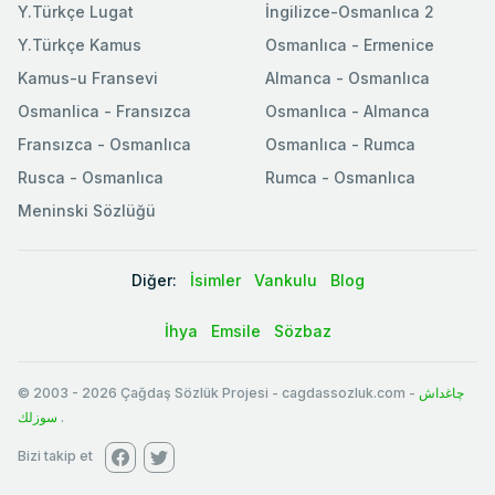
Y.Türkçe Lugat
İngilizce-Osmanlıca 2
Y.Türkçe Kamus
Osmanlıca - Ermenice
Kamus-u Fransevi
Almanca - Osmanlıca
Osmanlica - Fransızca
Osmanlıca - Almanca
Fransızca - Osmanlıca
Osmanlıca - Rumca
Rusca - Osmanlıca
Rumca - Osmanlıca
Meninski Sözlüğü
Diğer:
İsimler
Vankulu
Blog
İhya
Emsile
Sözbaz
© 2003
-
2026
Çağdaş Sözlük Projesi - cagdassozluk.com -
چاغداش
سوزلك
.
Bizi takip et