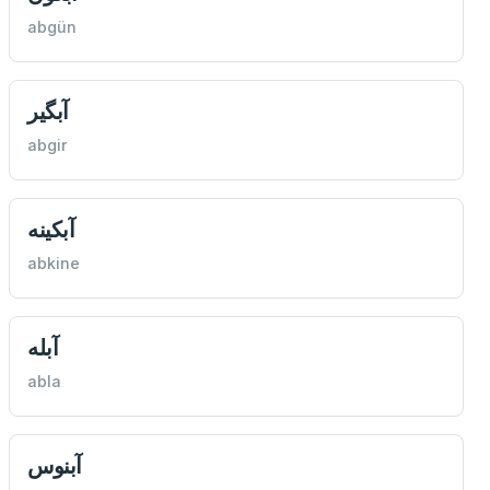
abgün
آبگیر
abgir
آبكينه
abkine
آبله
abla
آبنوس