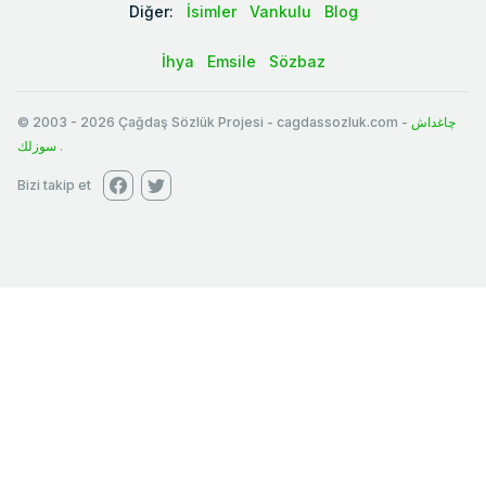
Diğer:
İsimler
Vankulu
Blog
İhya
Emsile
Sözbaz
© 2003
-
2026
Çağdaş Sözlük Projesi - cagdassozluk.com -
چاغداش
سوزلك
.
Bizi takip et