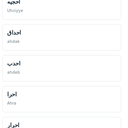
احجيه
Uhciyye
احداق
ahdak
احدب
ahdeb
احرا
Ahra
احرار