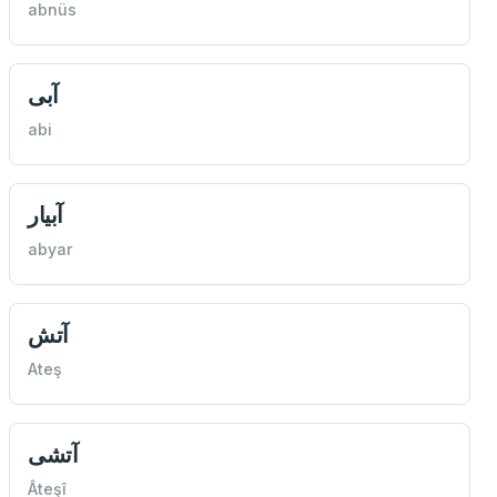
abnüs
آبی
abi
آبیار
abyar
آتش
Ateş
آتشی
Âteşî