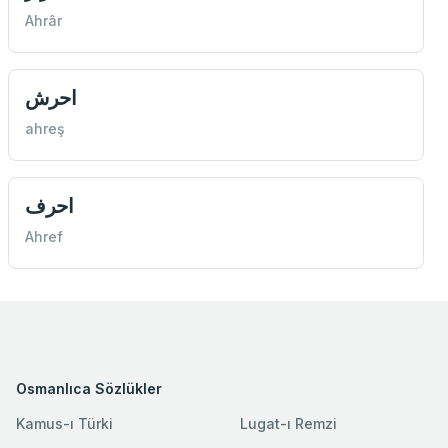
Ahrâr
احرش
ahreş
احرف
Ahref
Osmanlıca Sözlükler
Kamus-ı Türki
Lugat-ı Remzi