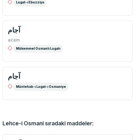
Lugat-ı Ebuzziya
آجام
acam
Mükemmel Osmanlı Lugatı
آجام
Müntehab-ı Lugat-ı Osmaniye
Lehce-i Osmani sıradaki maddeler: