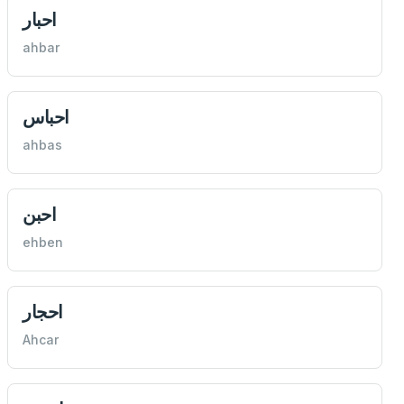
احبار
ahbar
احباس
ahbas
احبن
ehben
احجار
Ahcar