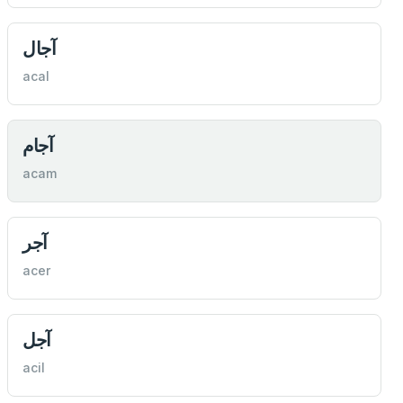
آجال
acal
آجام
acam
آجر
acer
آجل
acil