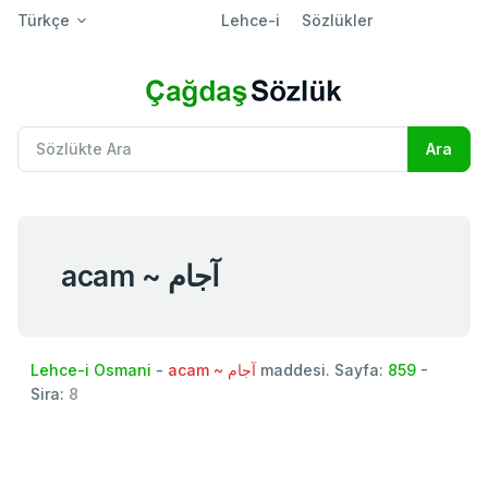
Türkçe
Lehce-i
Sözlükler
acam ~ آجام
Lehce-i Osmani
-
acam ~ آجام
maddesi. Sayfa:
859
-
Sira:
8