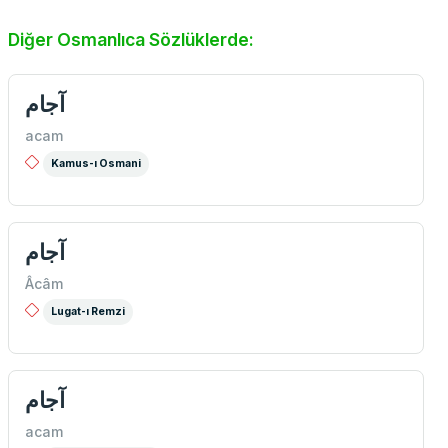
Diğer Osmanlıca Sözlüklerde:
آجام
acam
Kamus-ı Osmani
آجام
Âcâm
Lugat-ı Remzi
آجام
acam