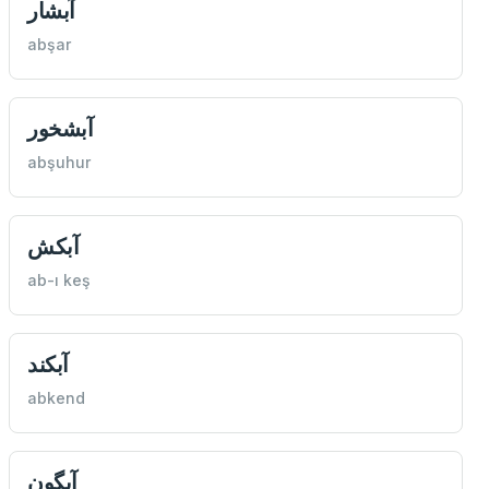
آبشار
abşar
آبشخور
abşuhur
آبكش
ab-ı keş
آبكند
abkend
آبگون