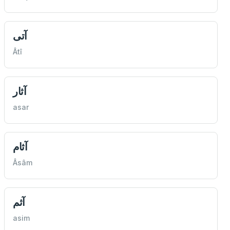
آتی
Âtî
آثار
asar
آثام
Âsâm
آثم
asim