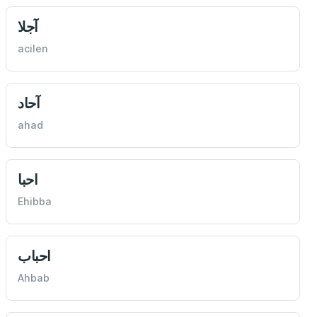
آجلا
acilen
آحاد
ahad
احبا
Ehibba
احباب
Ahbab