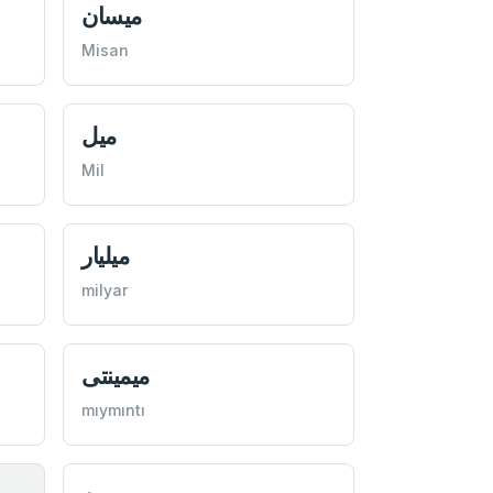
ميسان
Misan
ميل
Mil
ميليار
milyar
ميمينتی
mıymıntı