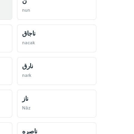
ن
nun
ناجاق
nacak
نارق
nark
ناز
Nâz
ناصره