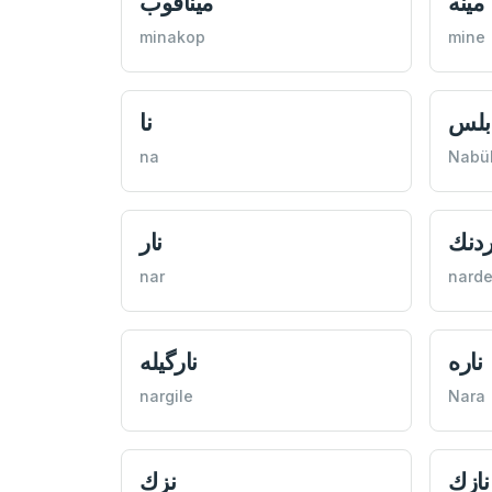
ميناقوب
مينه
minakop
mine
نا
نابل
na
Nabü
نار
نارد
nar
nard
نارگيله
ناره
nargile
Nara
نزك
نازك