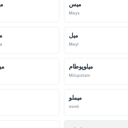
خو
ميس
Meys
ه
ميل
a
Meyl
اس
ميلوپوطام
Milupotam
ميملو
mimli