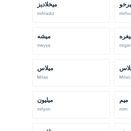
ميخلاديز
مير
mıhladız
mirhu
ميشه
ميغر
meyşe
migar
ميلاس
ميل
Milas
Milas
ميليون
ميم
milyon
mim