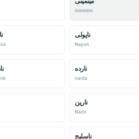
مينمينی
minimini
س
ناپولی
lüs
Napoli
نك
نارده
enk
narda
نارين
Nârîn
ناسليج