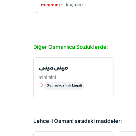
minimini
::: küçücük
Diğer Osmanlıca Sözlüklerde:
مینی‌مینی
minimini
Osmanlıca İmla Lügati
Lehce-i Osmani sıradaki maddeler: