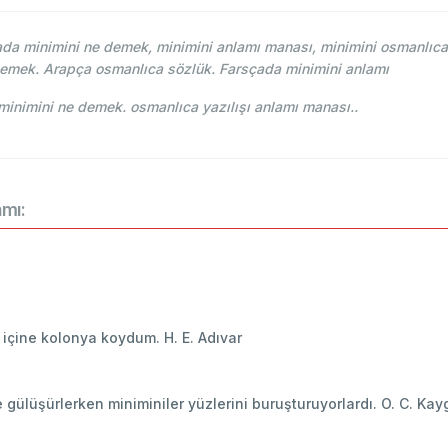
a minimini ne demek, minimini anlamı manası, minimini osmanlıca n
 demek. Arapça osmanlıca sözlük. Farsçada minimini anlamı
ehce-i Osmani - Ahmed Vefik paşa - مينمينی minimini ne demek. osmanlıca yazılışı anlamı manası..
amı:
, içine kolonya koydum. H. E. Adıvar
ülüşürlerken miniminiler yüzlerini buruşturuyorlardı. O. C. Kayg