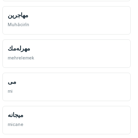
مهاجرين
Muhâcirîn
مهرله‌مك
mehrelemek
می
mi
ميجانه
micane