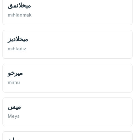
ميخلانمق
mıhlanmak
ميخلاديز
mıhladız
ميرخو
mirhu
ميس
Meys