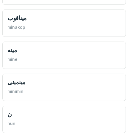
ميناقوب
minakop
مينه
mine
مينمينی
minimini
ن
nun