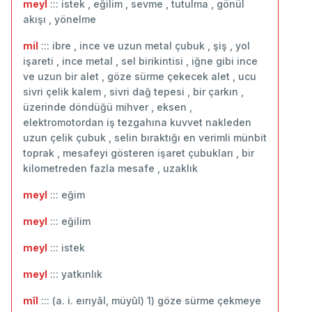
meyl
::: istek , eğilim , sevme , tutulma , gönül
akışı , yönelme
mil
::: ibre , ince ve uzun metal çubuk , şiş , yol
işareti , ince metal , sel birikintisi , iğne gibi ince
ve uzun bir alet , göze sürme çekecek alet , ucu
sivri çelik kalem , sivri dağ tepesi , bir çarkın ,
üzerinde döndüğü mihver , eksen ,
elektromotordan iş tezgahına kuvvet nakleden
uzun çelik çubuk , selin bıraktığı en verimli münbit
toprak , mesafeyi gösteren işaret çubukları , bir
kilometreden fazla mesafe , uzaklık
meyl
::: ‬eğim
meyl
::: eğilim
meyl
::: istek
meyl
::: yatkınlık
mîl
::: (a. i. eırıyâl, müyûl) 1) göze sürme çekmeye