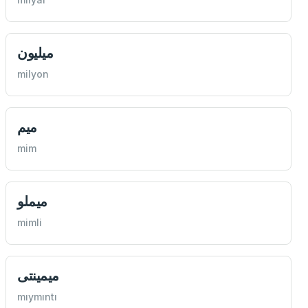
ميليون
milyon
ميم
mim
ميملو
mimli
ميمينتی
mıymıntı