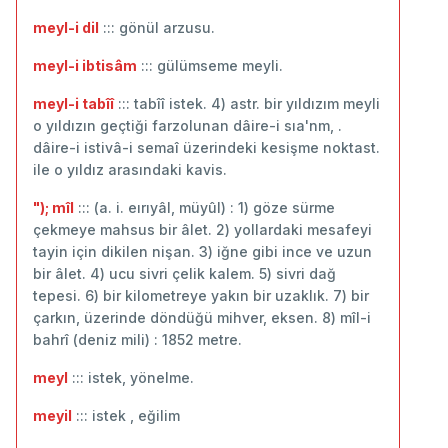
meyl-i dil
::: gönül arzusu.
meyl-i ibtisâm
::: gülümseme meyli.
meyl-i tabîî
::: tabîî istek. 4) astr. bir yıldızım meyli
o yıldızın geçtiği farzolunan dâire-i sıa'nm, .
dâire-i istivâ-i semaî üzerindeki kesişme noktast.
ile o yıldız arasındaki kavis.
"); mîl
::: (a. i. eırıyâl, müyûl) : 1) göze sürme
çekmeye mahsus bir âlet. 2) yollardaki mesafeyi
tayin için dikilen nişan. 3) iğne gibi ince ve uzun
bir âlet. 4) ucu sivri çelik kalem. 5) sivri dağ
tepesi. 6) bir kilometreye yakın bir uzaklık. 7) bir
çarkın, üzerinde döndüğü mihver, eksen. 8) mîl-i
bahrî (deniz mili) : 1852 metre.
meyl
::: istek, yönelme.
meyil
::: istek , eğilim