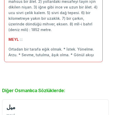
mahsus bir âlet. 2) yollardaki mesafeyi tayin için
dikilen nişan. 3) iğne gibi ince ve uzun bir âlet. 4)
ucu sivri çelik kalem. 5) sivri dağ tepesi. 6) bir
kilometreye yakın bir uzaklık. 7) bir çarkın,
üzerinde döndüğü mihver, eksen. 8) mîl-i bahrî
(deniz mili) : 1852 metre.
MEYL
:::
Ortadan bir tarafa eğik olmak. * İstek. Yönelme.
Arzu. * Sevme, tutulma, âşık olma. * Gönül akışı
Diğer Osmanlıca Sözlüklerde:
میل