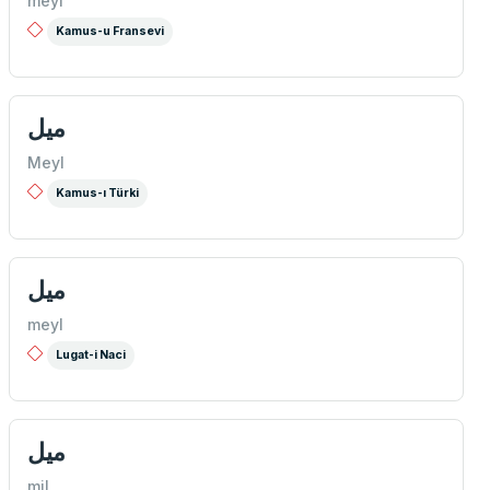
meyl
Kamus-u Fransevi
ميل
Meyl
Kamus-ı Türki
ميل
meyl
Lugat-i Naci
ميل
mil