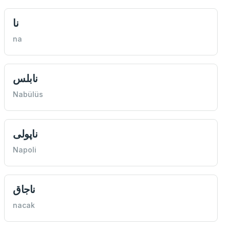
نا
na
نابلس
Nabülüs
ناپولی
Napoli
ناجاق
nacak