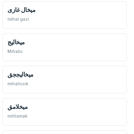
ميخال غازی
mihal gazi
ميخاليج
Mihalic
ميخاليججق
mihaliccık
ميخلامق
mıhlamak