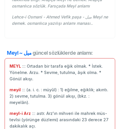
osmanlıca sözlük. Farsçada Meyl anlamı
Lehce-i Osmani - Ahmed Vefik paşa - ميل Meyl ne
demek. osmanlıca yazılışı anlamı manası..
Meyl ~ ميل
güncel sözlüklerde anlamı:
MEYL
::: Ortadan bir tarafa eğik olmak. * İstek.
Yönelme. Arzu. * Sevme, tutulma, âşık olma. *
Gönül akışı.
meyil
::: (a. i. c. : müyûl) : 1) eğilme, eğiklik; akıntı.
2) sevme, tutulma. 3) gönül akışı, (bkz. :
meyelân).
meyl-i Arz
::: astr. Arz'ın mihveri ile mahrek müs-
tevîsi (yörünge düzlemi) arasındaki 23 derece 27
dakikalık açı.