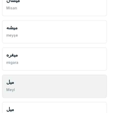
ميسان
Misan
ميشه
meyşe
ميغره
migara
ميل
Meyl
ميل