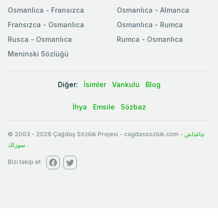
Osmanlica - Fransızca
Osmanlıca - Almanca
Fransızca - Osmanlıca
Osmanlıca - Rumca
Rusca - Osmanlıca
Rumca - Osmanlıca
Meninski Sözlüğü
Diğer:
İsimler
Vankulu
Blog
İhya
Emsile
Sözbaz
© 2003
-
2026
Çağdaş Sözlük Projesi - cagdassozluk.com -
چاغداش
سوزلك
.
Bizi takip et