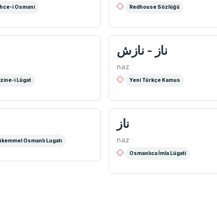
hce-i Osmani
Redhouse Sözlüğü
ناز - نازش
naz
zine-i Lûgat
Yeni Türkçe Kamus
ناز
naz
kemmel Osmanlı Lugatı
Osmanlıca İmla Lügati