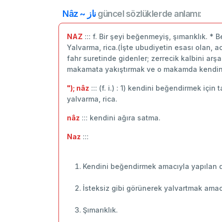
Nâz ~ ناز
güncel sözlüklerde anlamı:
NAZ
::: f. Bir şeyi beğenmeyiş, şımarıklık. 
Yalvarma, rica.(İşte ubudiyetin esası olan, 
fahr suretinde gidenler; zerrecik kalbini arş
makamata yakıştırmak ve o makamda kendini 
"); nâz
::: (f. i.) : 1) kendini beğendirmek içi
yalvarma, rica.
nâz
::: kendini ağıra satma.
Naz
:::
Kendini beğendirmek amacıyla yapılan da
İsteksiz gibi görünerek yalvartmak amac
Şımarıklık.