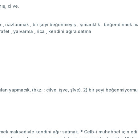
ş, cilve.
mek , nazlanmak , bir şeyi beğenmeyiş , şımarıklık , beğendirmek 
afet , yalvarma , rica , kendini ağıra satma
ınılan yapmacık, (bkz. : cilve, işve, şîve). 2) bir şeyi beğenmiyorm
irmek maksadiyle kendini ağır satmak. * Celb-i muhabbet için edil