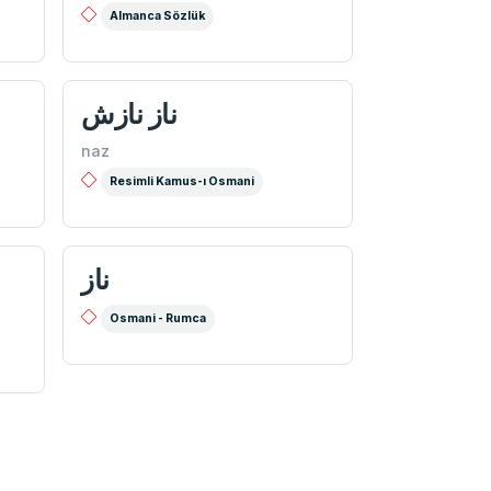
Almanca Sözlük
ناز نازش
naz
Resimli Kamus-ı Osmani
ناز
Osmani - Rumca