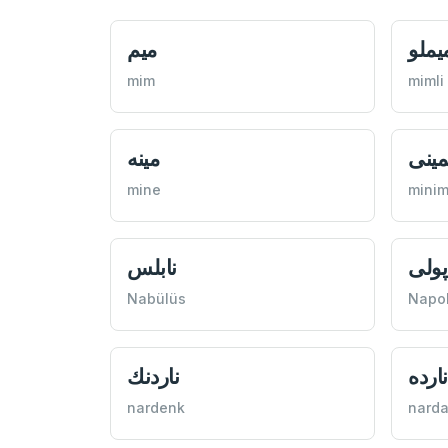
يملو
ميم
mim
mimli
مينی
مينه
mine
minim
پولی
نابلس
Nabülüs
Napol
نارده
ناردنك
nardenk
nard