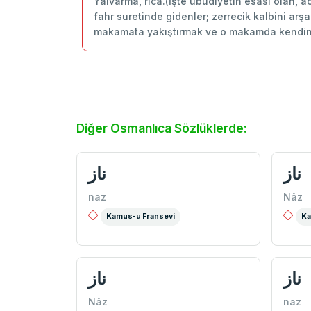
Yalvarma, rica.(İşte ubudiyetin esası olan, 
fahr suretinde gidenler; zerrecik kalbini arş
makamata yakıştırmak ve o makamda kendini
Diğer Osmanlıca Sözlüklerde:
ناز
ناز
naz
Nâz
Kamus-u Fransevi
Ka
ناز
ناز
Nâz
naz