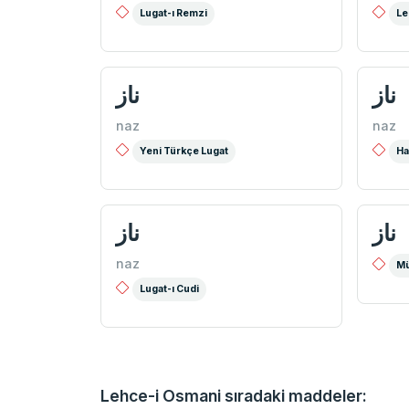
Lugat-ı Remzi
Le
ناز
ناز
naz
naz
Yeni Türkçe Lugat
Ha
ناز
ناز
naz
Mü
Lugat-ı Cudi
Lehce-i Osmani sıradaki maddeler: