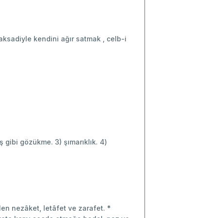
maksadiyle kendini ağır satmak , celb-i
uş gibi gözükme. 3) şımarıklık. 4)
en nezâket, letâfet ve zarafet. *