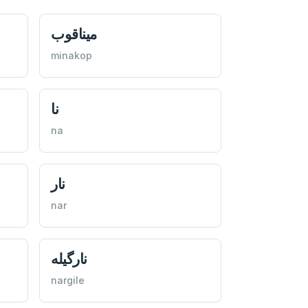
ميناقوب
minakop
نا
na
نار
nar
نارگيله
nargile