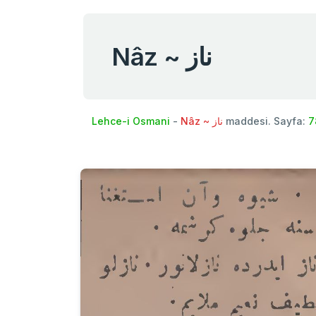
Nâz ~ ناز
Lehce-i Osmani
-
Nâz ~ ناز
maddesi. Sayfa:
7