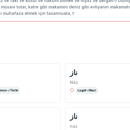
acz ve fakr ve kusur ve naksını bilmek ve niyaz ile dergâh-ı Ulu
a müsavi tutar, katre gibi makamını deniz gibi evliyanın makamatı 
 muhafaza etmek için tasannuata, t
ناز
Nâz
mus-ı Türki
Lugat-i Naci
ناز
naz