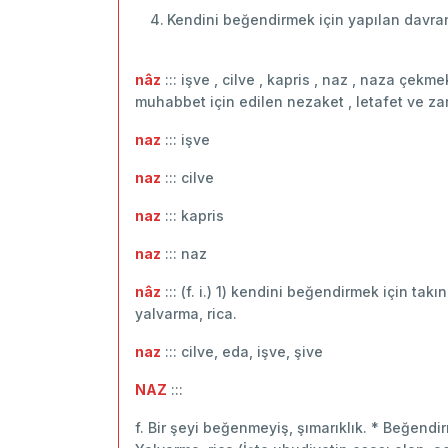
Kendini beğendirmek için yapılan davranı
nâz
::: işve , cilve , kapris , naz , naza çek
muhabbet için edilen nezaket , letafet ve zar
naz
::: ‬işve
naz
::: cilve
naz
::: kapris
naz
::: naz
nâz
::: (f. i.) 1) kendini beğendirmek için tak
yalvarma, rica.
naz
::: cilve, eda, işve, şive
NAZ
:::
f. Bir şeyi beğenmeyiş, şımarıklık. * Beğend