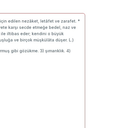
çin edilen nezâket, letâfet ve zarafet. *
hiyete karşı secde etmeğe bedel, naz ve
ile iltibas eder; kendini o büyük
luğa ve birçok müşkülâta düşer. L.)
yormuş gibi gözükme. 3) şımarıklık. 4)