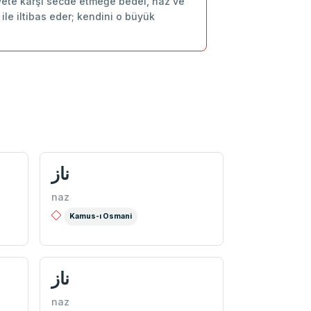
hiyete karşı secde etmeğe bedel, naz ve
ile iltibas eder; kendini o büyük
ناز
naz
Kamus-ı Osmani
ناز
naz