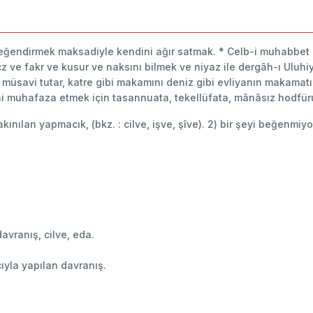
* Beğendirmek maksadiyle kendini ağır satmak. * Celb-i muhabbet i
acz ve fakr ve kusur ve naksını bilmek ve niyaz ile dergâh-ı Ulu
a müsavi tutar, katre gibi makamını deniz gibi evliyanın makamatı 
muhafaza etmek için tasannuata, tekellüfata, mânâsız hodfüruş
n takınılan yapmacık, (bkz. : cilve, işve, şîve). 2) bir şeyi beğenmi
vranış, cilve, eda.
ıyla yapılan davranış.