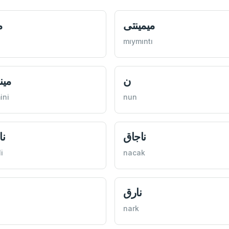
ميمينتی
م
mıymıntı
ن
مين
ini
nun
ناجاق
نا
i
nacak
نارق
a
nark