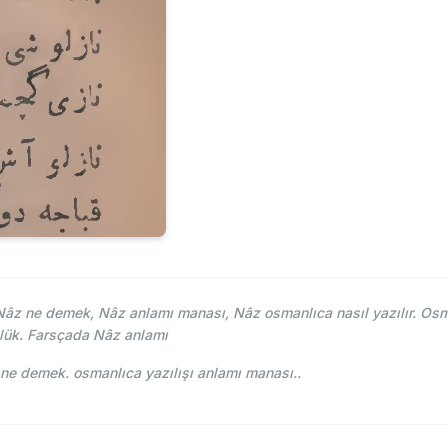
z ne demek, Nâz anlamı manası, Nâz osmanlıca nasıl yazılır. Osma
lük. Farsçada Nâz anlamı
smani - Ahmed Vefik paşa - ناز Nâz ne demek. osmanlıca yazılışı anlamı manası..