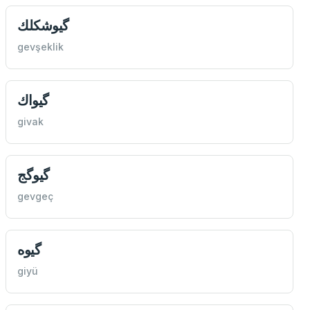
گیوشكلك
gevşeklik
گیواك
givak
گیوگج
gevgeç
گیوه
giyü