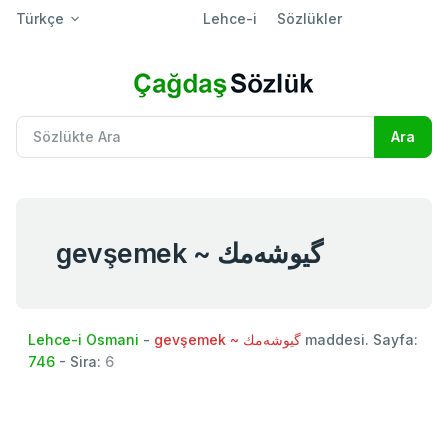
Türkçe
Lehce-i
Sözlükler
gevşemek ~ گیوشه‌مك
Lehce-i Osmani
-
gevşemek ~ گیوشه‌مك
maddesi. Sayfa:
746
- Sira:
6