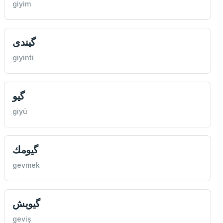
giyim
گیندی
giyinti
گیو
giyü
گیومك
gevmek
گیویش
geviş