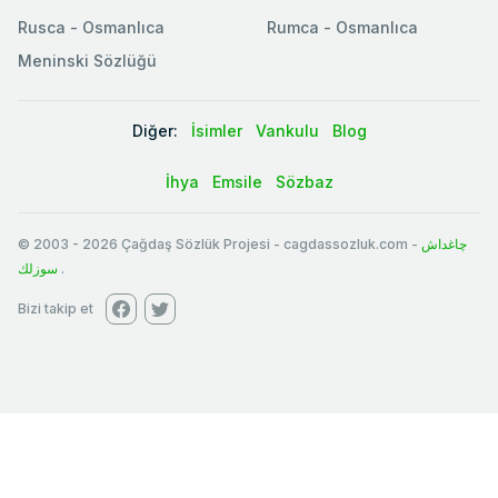
Rusca - Osmanlıca
Rumca - Osmanlıca
Meninski Sözlüğü
Diğer:
İsimler
Vankulu
Blog
İhya
Emsile
Sözbaz
© 2003
-
2026
Çağdaş Sözlük Projesi - cagdassozluk.com -
چاغداش
سوزلك
.
Bizi takip et