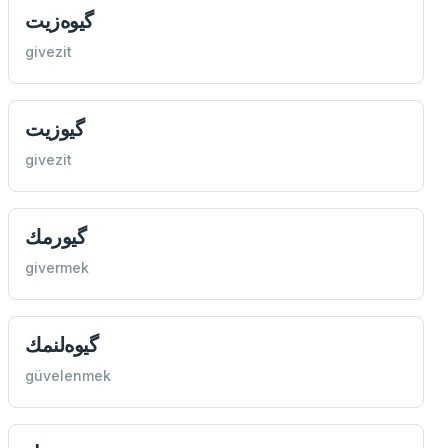
گیوه‌زيت
givezit
گیوزيت
givezit
گیورمك
givermek
گیوه‌لنمك
güvelenmek