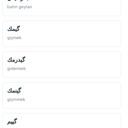
bahri geylan
گيمك
giymek
گیدرمك
gidermek
گينمك
giyinmek
گییم