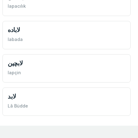
lapacılık
لاباده
labada
لابچين
lapçin
لابد
Lâ Büdde