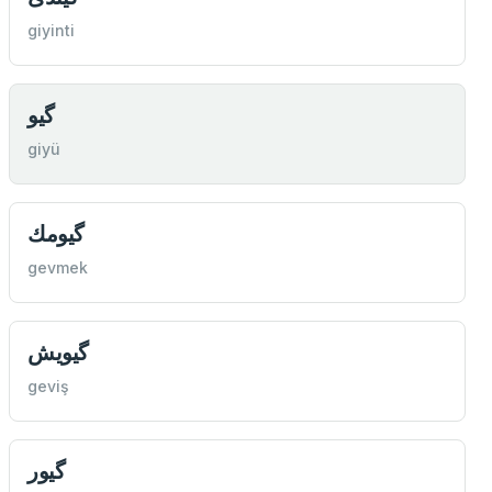
giyinti
گیو
giyü
گیومك
gevmek
گیویش
geviş
گیور