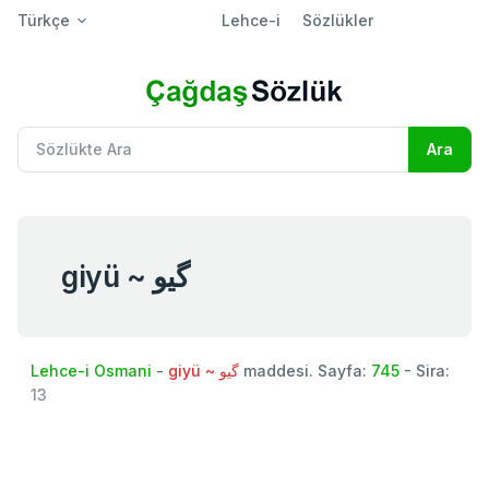
Türkçe
Lehce-i
Sözlükler
giyü ~ گیو
Lehce-i Osmani
-
giyü ~ گیو
maddesi. Sayfa:
745
- Sira:
13