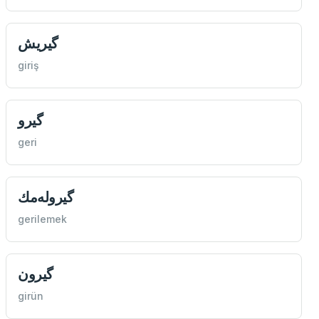
گیريش
giriş
گیرو
geri
گیروله‌مك
gerilemek
گیرون
girün