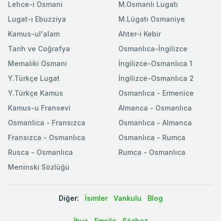
Lehce-i Osmani
M.Osmanlı Lugatı
Lugat-ı Ebuzziya
M.Lügatı Osmaniye
Kamus-ul'alam
Ahter-i Kebir
Tarih ve Coğrafya
Osmanlıca-İngilizce
Memaliki Osmani
İngilizce-Osmanlıca 1
Y.Türkçe Lugat
İngilizce-Osmanlıca 2
Y.Türkçe Kamus
Osmanlıca - Ermenice
Kamus-u Fransevi
Almanca - Osmanlıca
Osmanlica - Fransızca
Osmanlıca - Almanca
Fransızca - Osmanlıca
Osmanlıca - Rumca
Rusca - Osmanlıca
Rumca - Osmanlıca
Meninski Sözlüğü
Diğer:
İsimler
Vankulu
Blog
İhya
Emsile
Sözbaz