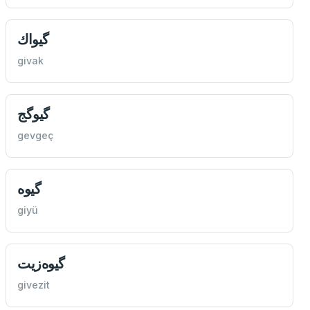
گیواك
givak
گیوگج
gevgeç
گیوه
giyü
گیوه‌زيت
givezit