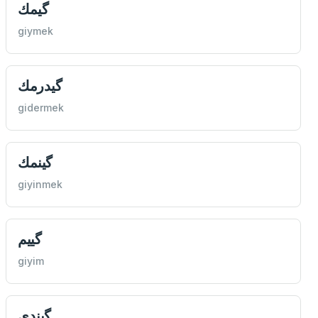
گيمك
giymek
گیدرمك
gidermek
گينمك
giyinmek
گییم
giyim
گیندی