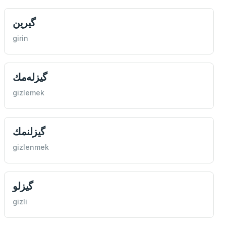
گیرين
girin
گيزله‌مك
gizlemek
گیزلنمك
gizlenmek
گیزلو
gizli