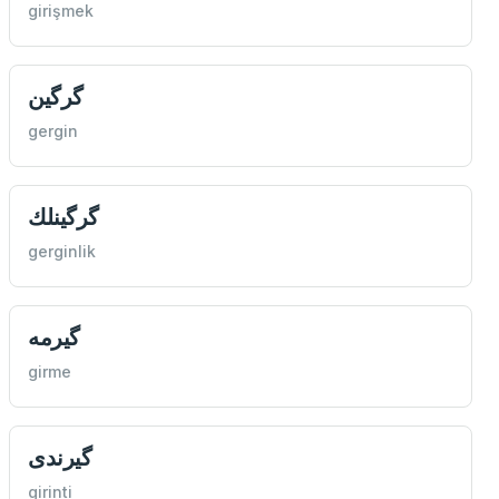
girişmek
گرگين
gergin
گرگینلك
gerginlik
گیرمه
girme
گیرندی
girinti