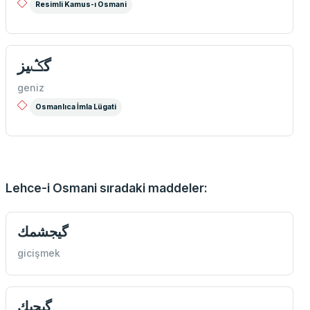
Resimli Kamus-ı Osmani
گݣیز
geniz
Osmanlıca İmla Lügati
Lehce-i Osmani sıradaki maddeler:
گیجشمك
gicişmek
گیجیك