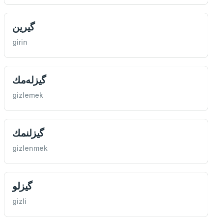
گیرين
girin
گيزله‌مك
gizlemek
گیزلنمك
gizlenmek
گیزلو
gizli