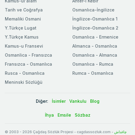
Kamus-ul'alam
Ahter-i Kebir
Tarih ve Coğrafya
Osmanlıca-İngilizce
Memaliki Osmani
İngilizce-Osmanlıca 1
Y.Türkçe Lugat
İngilizce-Osmanlıca 2
Y.Türkçe Kamus
Osmanlıca - Ermenice
Kamus-u Fransevi
Almanca - Osmanlıca
Osmanlica - Fransızca
Osmanlıca - Almanca
Fransızca - Osmanlıca
Osmanlıca - Rumca
Rusca - Osmanlıca
Rumca - Osmanlıca
Meninski Sözlüğü
Diğer:
İsimler
Vankulu
Blog
İhya
Emsile
Sözbaz
© 2003
-
2026
Çağdaş Sözlük Projesi - cagdassozluk.com -
چاغداش