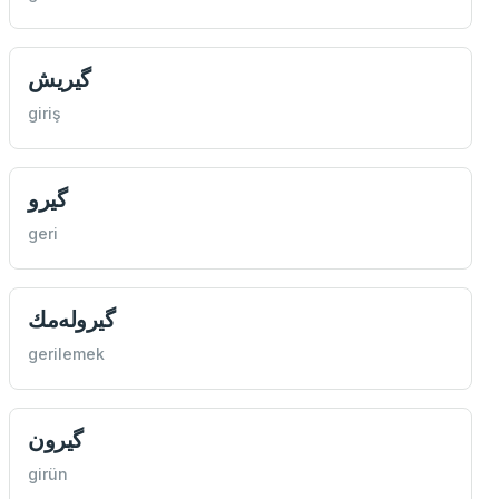
گیريش
giriş
گیرو
geri
گیروله‌مك
gerilemek
گیرون
girün