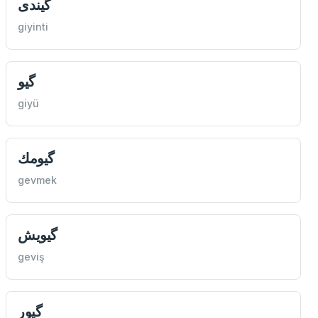
گیندی
giyinti
گیو
giyü
گیومك
gevmek
گیویش
geviş
گیور